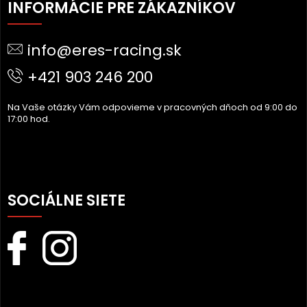
Á
INFORMÁCIE PRE ZÁKAZNÍKOV
P
Ä
info@eres-racing.sk
T
I
+421 903 246 200
E
Na Vaše otázky Vám odpovieme v pracovných dňoch od 9:00 do
17:00 hod.
SOCIÁLNE SIETE