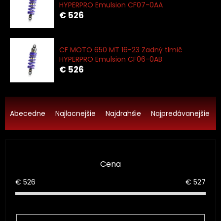
HYPERPRO Emulsion CF07-0AA
€ 526
CF MOTO 650 MT 16-23 Zadný tlmič
HYPERPRO Emulsion CF06-0AB
€ 526
R
a
Abecedne
Najlacnejšie
Najdrahšie
Najpredávanejšie
d
e
n
i
Cena
e
p
€
526
€
527
r
o
d