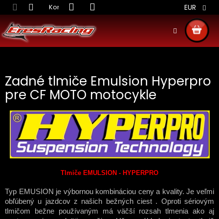
Prejsť
Kontakt
Obchodné podmienky
Doprava S
EUR
na
obsah
NÁKU
KOŠÍ
Zadné tlmiče Emulsion Hyperpro
pre CF MOTO motocykle
Tlmiče EMULSION - HYPERPRO
Typ EMUSION je výbornou kombináciou ceny a kvality. Je veľmi
obľúbený u jazdcov z našich bežných ciest . Oproti sériovým
tlmičom bežne používaným má väčší rozsah tlmenia ako aj