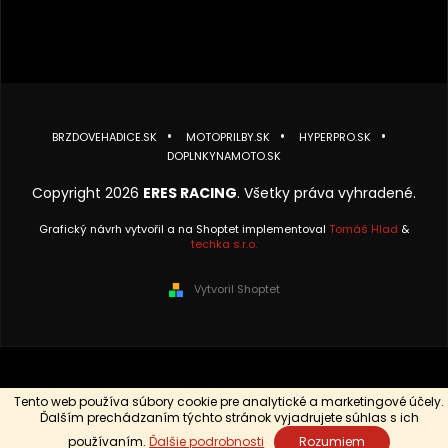
BRZDOVEHADICE.SK
MOTOPRILBY.SK
HYPERPRO.SK
DOPLNKYNAMOTO.SK
Copyright 2026
ERES RACING
. Všetky práva vyhradené.
Grafický návrh vytvořil a na Shoptet implementoval
Tomáš Hlad
&
techka s.r.o.
Vytvoril Shoptet
Tento web používa súbory cookie pre analytické a marketingové účely.
Ďalším prechádzaním týchto stránok vyjadrujete súhlas s ich
používaním.
Ďalšie podrobnosti
Rozumiem