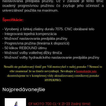
nastavovania predpätia pružiny. Už v základe je tento tlmič
osadený progresívnou pružinou čo zvyšuje jeho účinnosť a
univerzálnosť použitia na maximum.
Špecifikácie:
- Vyrobený z ľahkej zliatiny duralu 7075. CNC obrábané telo
- Integrovaná tepelná kompenzácia
- Možnosť nastavovania predpätia pružiny
- Progresívna pružina (lineárna k dispozícii)
- 50 klikov REBOUND útlmu
- Možnosť voľby voliteľnej dĺžky tlmiča
- Možnosť voľby hydraulického nastavovanie predpätia pružiny
Nenašli ste požadovaný tlmič pre Váš motocykel v našej ponuke ? Nemusí to
ešte znamenať že sa tlmiče nevyrábajú. Neváhajte a
kontaktujte nás
skontrolujeme to v kompletnej vždy aktualizovanej cenníkovej ponuke
HYPERPRO.
Najpredávanejšie
CF MOTO 700 CL-X 21-23 Zadný tlmič