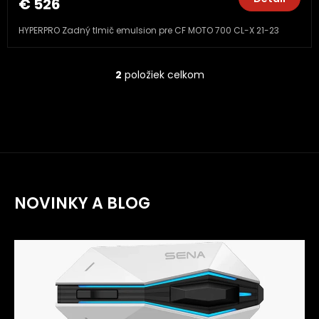
€ 526
HYPERPRO Zadný tlmič emulsion pre CF MOTO 700 CL-X 21-23
2
položiek celkom
O
v
l
á
d
a
c
i
e
NOVINKY A BLOG
p
r
v
k
y
v
ý
p
i