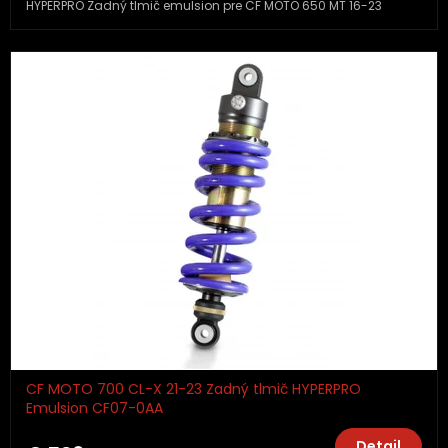
HYPERPRO Zadný tlmič emulsion pre CF MOTO 650 MT 16-23
CF MOTO 700 CL-X 21-23 Zadný tlmič HYPERPRO
Emulsion CF07-0AA
Detail