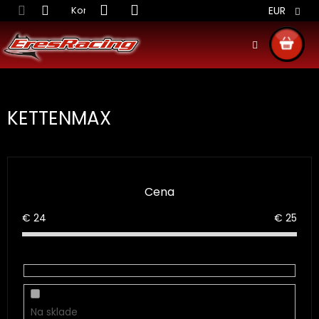
Prejsť
Kontakt
Obchodné podmienky
Doprava S
EUR
na
obsah
NÁKU
KOŠÍ
KETTENMAX
Cena
€
24
€
25
Na sklade