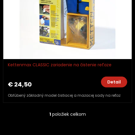
r
d
o
u
d
k
u
t
k
o
t
v
o
v
Kettenmax CLASSIC zariadenie na čistenie reťaze
Detail
€ 24,50
Obľúbený základný model čistiacej a mazacej sady na reťaz
1
položiek celkom
O
v
l
á