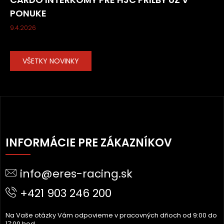
PONUKE
9.4.2026
VŠETKY NOVINKY
Z
Á
INFORMÁCIE PRE ZÁKAZNÍKOV
P
Ä
info@eres-racing.sk
T
I
+421 903 246 200
E
Na Vaše otázky Vám odpovieme v pracovných dňoch od 9:00 do
17:00 hod.