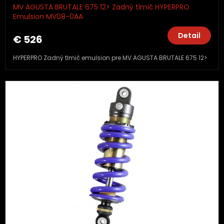
MV AGUSTA BRUTALE 675 12> Zadný tlmič HYPERPRO
Emulsion MV08-0AA
Detail
€ 526
HYPERPRO Zadný tlmič emulsion pre MV AGUSTA BRUTALE 675 12>