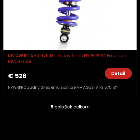
MV AGUSTA F3 675 13> Zadný tlmič HYPERPRO Emulsion
MV08-0AA
Detail
€ 526
HYPERPRO Zadný tlmič emulsion pre MV AGUSTA F3 675 13>
5
položiek celkom
O
v
l
á
d
a