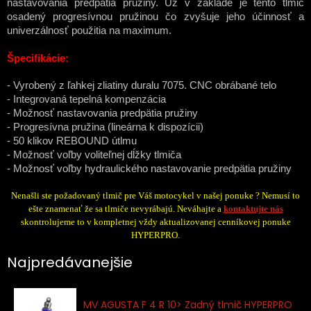
nastavovania predpätia pružiny. Už v základe je tento tlmič
osadený progresívnou pružinou čo zvyšuje jeho účinnosť a
univerzálnosť použitia na maximum.
Špecifikácie:
- Vyrobený z ľahkej zliatiny duralu 7075. CNC obrábané telo
- Integrovaná tepelná kompenzácia
- Možnosť nastavovania predpätia pružiny
- Progresívna pružina (lineárna k dispozícii)
- 50 klikov REBOUND útlmu
- Možnosť voľby voliteľnej dĺžky tlmiča
- Možnosť voľby hydraulického nastavovanie predpätia pružiny
Nenašli ste požadovaný tlmič pre Váš motocykel v našej ponuke ? Nemusí to
ešte znamenať že sa tlmiče nevyrábajú. Neváhajte a
kontaktujte nás
skontrolujeme to v kompletnej vždy aktualizovanej cenníkovej ponuke
HYPERPRO.
Najpredávanejšie
MV AGUSTA F 4 R 10> Zadný tlmič HYPERPRO