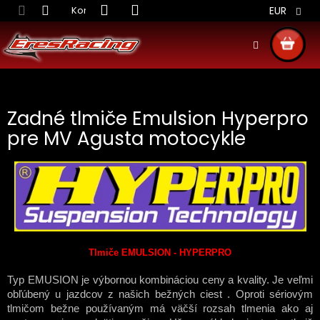
Prejsť
Kontakt
Obchodné podmienky
Doprava S
EUR
na
obsah
NÁKU
KOŠÍ
Zadné tlmiče Emulsion Hyperpro
pre MV Agusta motocykle
Tlmiče EMULSION - HYPERPRO
Typ EMUSION je výbornou kombináciou ceny a kvality. Je veľmi
obľúbený u jazdcov z našich bežných ciest . Oproti sériovým
tlmičom bežne používaným má väčší rozsah tlmenia ako aj