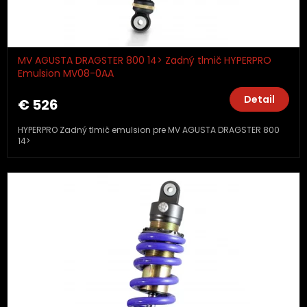
MV AGUSTA DRAGSTER 800 14> Zadný tlmič HYPERPRO
Emulsion MV08-0AA
Detail
€ 526
HYPERPRO Zadný tlmič emulsion pre MV AGUSTA DRAGSTER 800
14>