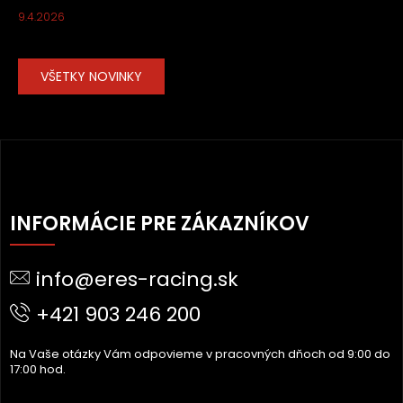
9.4.2026
VŠETKY NOVINKY
Z
Á
INFORMÁCIE PRE ZÁKAZNÍKOV
P
Ä
info@eres-racing.sk
T
I
+421 903 246 200
E
Na Vaše otázky Vám odpovieme v pracovných dňoch od 9:00 do
17:00 hod.