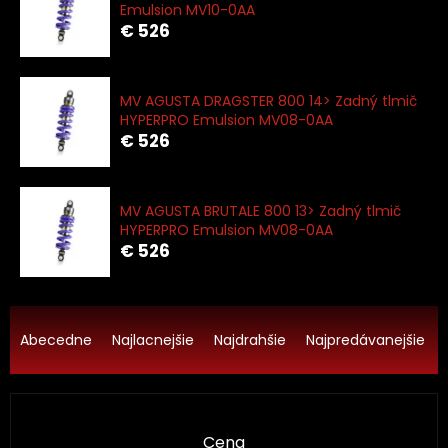
Emulsion MV10-0AA
€ 526
MV AGUSTA DRAGSTER 800 14> Zadný tlmič
HYPERPRO Emulsion MV08-0AA
€ 526
MV AGUSTA BRUTALE 800 13> Zadný tlmič
HYPERPRO Emulsion MV08-0AA
€ 526
R
a
Abecedne
Najlacnejšie
Najdrahšie
Najpredávanejšie
d
e
n
i
Cena