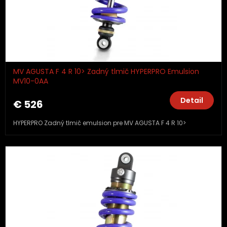
MV AGUSTA F 4 R 10> Zadný tlmič HYPERPRO Emulsion
MV10-0AA
Detail
€ 526
HYPERPRO Zadný tlmič emulsion pre MV AGUSTA F 4 R 10>