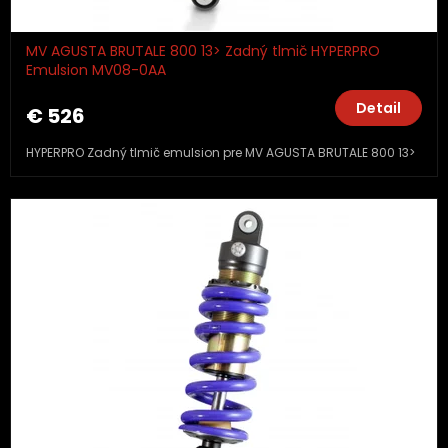
MV AGUSTA BRUTALE 800 13> Zadný tlmič HYPERPRO
Emulsion MV08-0AA
Detail
€ 526
HYPERPRO Zadný tlmič emulsion pre MV AGUSTA BRUTALE 800 13>