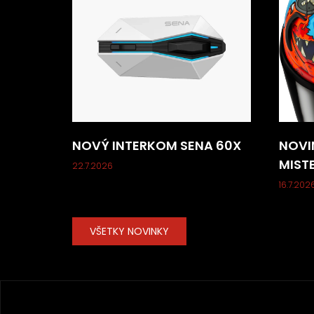
NOVÝ INTERKOM SENA 60X
NOVI
MIST
22.7.2026
16.7.202
VŠETKY NOVINKY