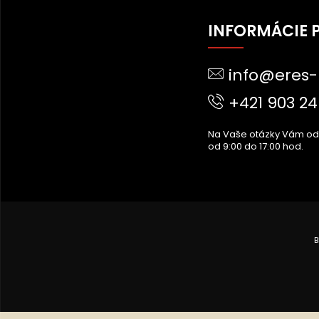
Z
Á
INFORMÁCIE 
P
Ä
info@eres-
T
I
+421 903 24
E
Na Vaše otázky Vám o
od 9:00 do 17:00 hod.
B