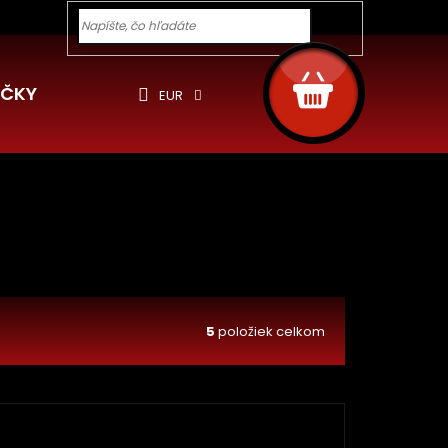
y pre Vás
Ochrana osobných údajov
Cookies
Rekla
Hľadať
NÁKUPNÝ
KOŠÍK
ČKY
EUR
5
položiek celkom