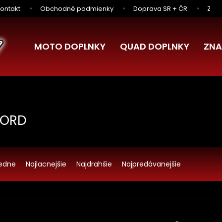
ontakt
Obchodné podmienky
Doprava SR + ČR
Zľav
MOTO DOPLNKY
QUAD DOPLNKY
ZNA
FORD
edne
Najlacnejšie
Najdrahšie
Najpredávanejšie