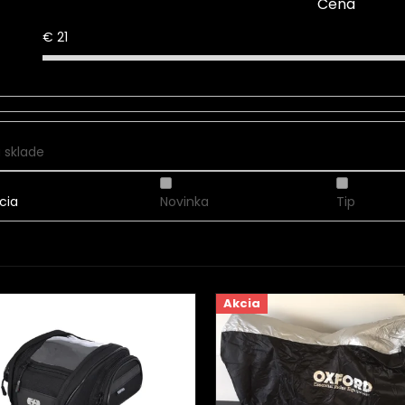
Cena
€
21
 sklade
cia
Novinka
Tip
Akcia