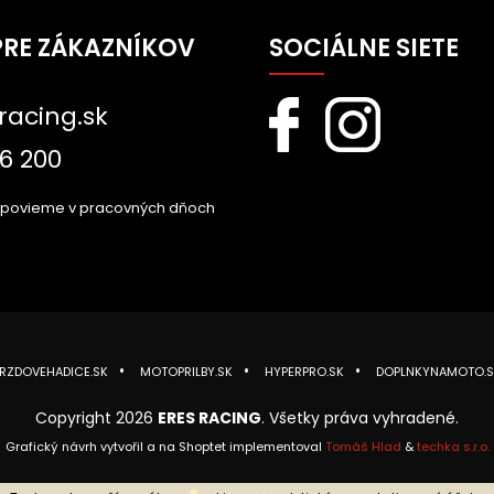
PRE ZÁKAZNÍKOV
SOCIÁLNE SIETE
racing.sk
6 200
dpovieme v pracovných dňoch
RZDOVEHADICE.SK
MOTOPRILBY.SK
HYPERPRO.SK
DOPLNKYNAMOTO.S
Copyright 2026
ERES RACING
. Všetky práva vyhradené.
Grafický návrh vytvořil a na Shoptet implementoval
Tomáš Hlad
&
techka s.r.o.