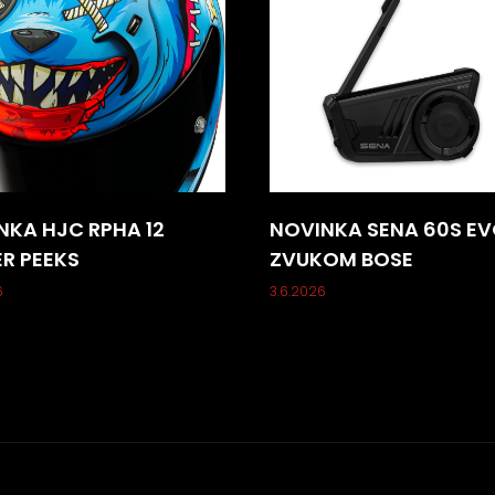
y
v
ý
p
i
s
u
NKA HJC RPHA 12
NOVINKA SENA 60S EV
ER PEEKS
ZVUKOM BOSE
6
3.6.2026