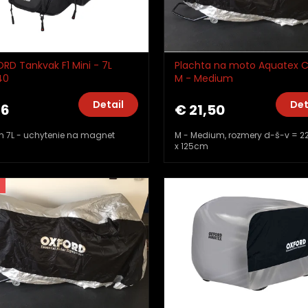
RD Tankvak F1 Mini - 7L
Plachta na moto Aquatex 
40
M - Medium
Detail
Det
46
€ 21,50
 7L - uchytenie na magnet
M - Medium, rozmery d-š-v = 22
x 125cm