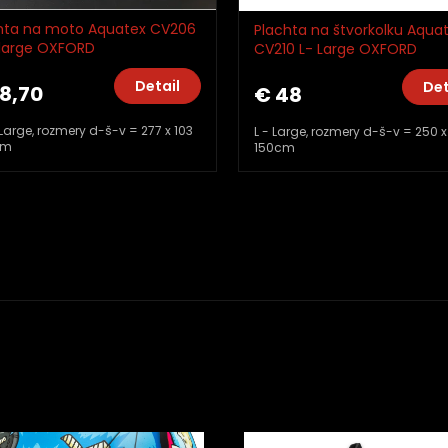
hta na moto Aquatex CV206
Plachta na štvorkolku Aqua
large OXFORD
CV210 L- Large OXFORD
Detail
Det
8,70
€ 48
XLarge, rozmery d-š-v = 277 x 103
L - Large, rozmery d-š-v = 250 x
cm
150cm
O
v
l
á
d
a
c
i
e
p
r
v
k