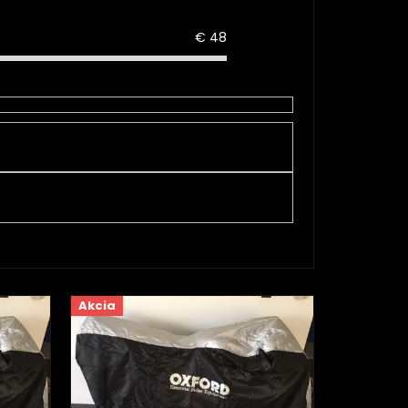
€
48
Akcia