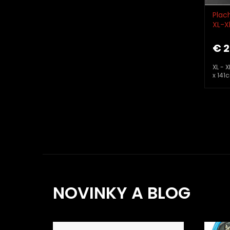
Plac
XL-X
€ 2
XL - 
x 141
NOVINKY A BLOG