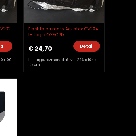
CV202
Plachta na moto Aquatex CV204
L- Large OXFORD
ail
Detail
€ 24,70
9 x 99
L - Large, rozmery d-š-v = 246 x 104 x
127cm