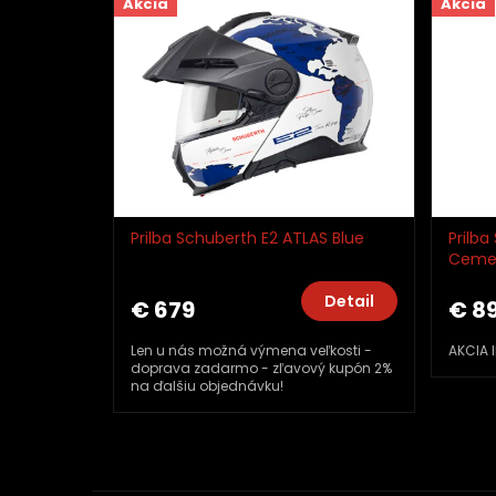
Akcia
Akcia
07 - 09
Prilba Schuberth E2 ATLAS Blue
Prilba S
Cement
etail
Detail
€ 679
€ 89
ravá
Len u nás možná výmena veľkosti -
AKCIA Iba
doprava zadarmo - zľavový kupón 2%
na ďalšiu objednávku!