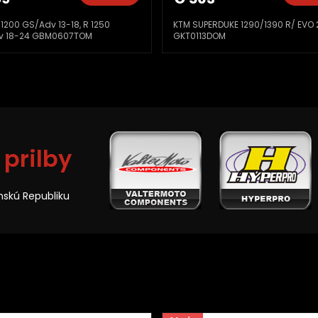
KTM SUPERDUKE 1290/1390 R/ EVO 20-24
Možná výmena v
GKT0113DOM
zadarmo - zľav
objednávku!
 prilby
nskú Republiku