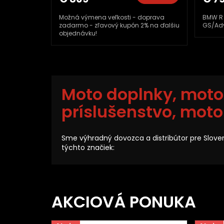
ena veľkosti - doprava
BMW R 1200 GS/Adv 13-18, R 1250
 zľavový kupón 2% na ďalšiu
GS/Adv 18-24 GBM0607TOM
u!
Moto doplnky, moto
príslušenstvo, moto
Sme výhradný dovozca a distribútor pre Slove
týchto značiek:
AKCIOVÁ PONUKA