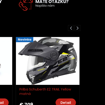
Previous
Next
Novinka
th E2 TRAIL Yellow
Prilba Schuberth E2 TRAIL Green
matná
Detail
Detail
€ 709