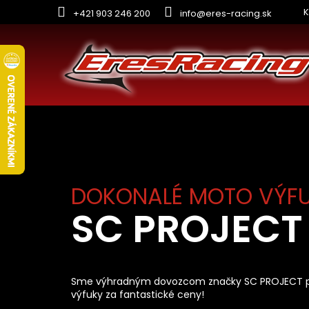
Prejsť
K
+421 903 246 200
info@eres-racing.sk
na
obsah
DOKONALÉ MOTO VÝF
SC PROJECT
Sme výhradným dovozcom značky SC PROJECT pre
výfuky za fantastické ceny!