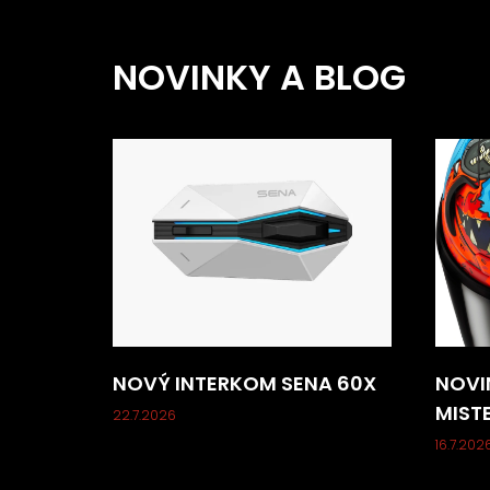
NOVINKY A BLOG
NOVÝ INTERKOM SENA 60X
NOVI
MIST
22.7.2026
16.7.202