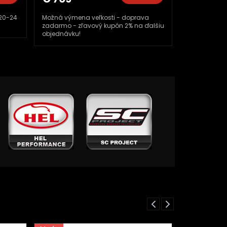
eľkosti - doprava
Možná výmena veľkosti - doprava
ový kupón 2% na ďalšiu
zadarmo - zľavový kupón 2% na ďalšiu
objednávku!
Previous
Next