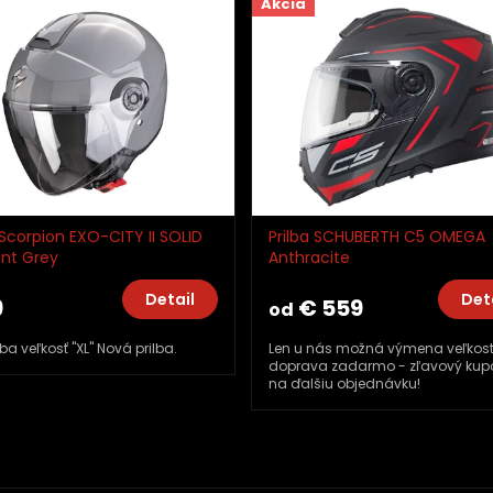
Akcia
corpion EXO-CITY II SOLID
Prilba SCHUBERTH C5 OMEGA
 Grey
Anthracite
Detail
Detai
€ 559
od
 veľkosť "XL" Nová prilba.
Len u nás možná výmena veľkosti -
doprava zadarmo - zľavový kupón
na ďalšiu objednávku!