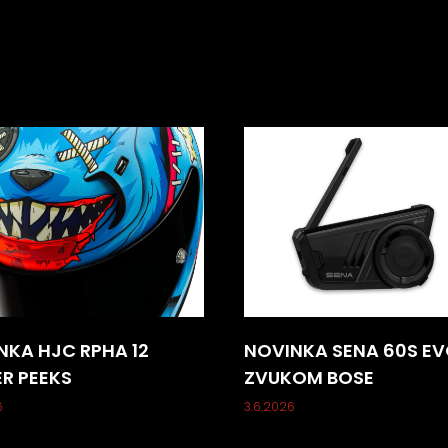
NKA HJC RPHA 12
NOVINKA SENA 60S EV
ER PEEKS
ZVUKOM BOSE
6
3.6.2026