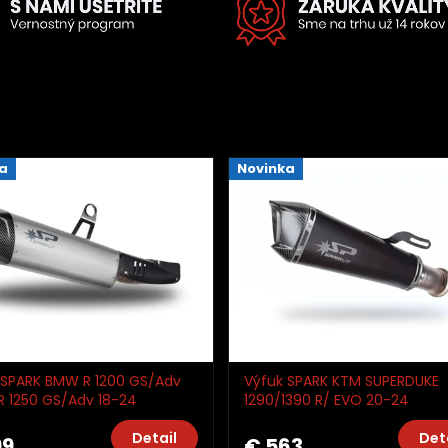
Novinka
Novinka
Výfuk SPARK KTM SUPERDUKE
Prilba Schuber
1290/1390 R/ EVO 20-24
matná
GKT0113DOM
Detail
€ 563
€ 709