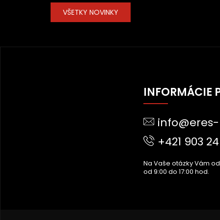
VŠETKY NOVINKY
Z
Á
INFORMÁCIE 
P
Ä
info@eres-
T
I
+421 903 24
E
Na Vaše otázky Vám o
od 9:00 do 17:00 hod.