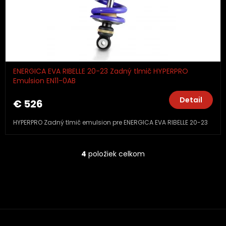
ENERGICA EVA RIBELLE 20-23 Zadný tlmič HYPERPRO
Emulsion EN11-0AB
Detail
€ 526
HYPERPRO Zadný tlmič emulsion pre ENERGICA EVA RIBELLE 20-23
4
položiek celkom
O
v
l
á
d
a
c
i