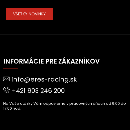
VŠETKY NOVINKY
Z
Á
INFORMÁCIE PRE ZÁKAZNÍKOV
P
Ä
info@eres-racing.sk
T
I
+421 903 246 200
E
Na Vaše otázky Vám odpovieme v pracovných dňoch od 9:00 do
17:00 hod.