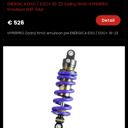
ENERGICA EGO / EGO+ 16-23 Zadný tlmič HYPERPRO
Emulsion EN11-0AA
Detail
€ 526
HYPERPRO Zadný tlmič emulsion pre ENERGICA EGO / EGO+ 16-23