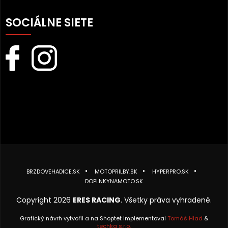
SOCIÁLNE SIETE
BRZDOVEHADICE.SK
MOTOPRILBY.SK
HYPERPRO.SK
DOPLNKYNAMOTO.SK
Copyright 2026
ERES RACING
. Všetky práva vyhradené.
Grafický návrh vytvořil a na Shoptet implementoval
Tomáš Hlad
&
techka s.r.o.