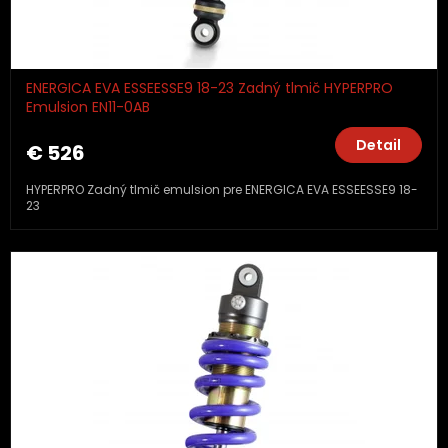
ENERGICA EVA ESSEESSE9 18-23 Zadný tlmič HYPERPRO
Emulsion EN11-0AB
Detail
€ 526
HYPERPRO Zadný tlmič emulsion pre ENERGICA EVA ESSEESSE9 18-
23