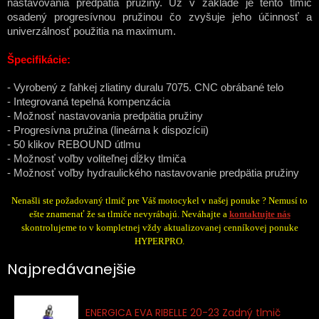
nastavovania predpätia pružiny. Už v základe je tento tlmič
osadený progresívnou pružinou čo zvyšuje jeho účinnosť a
univerzálnosť použitia na maximum.
Špecifikácie:
- Vyrobený z ľahkej zliatiny duralu 7075. CNC obrábané telo
- Integrovaná tepelná kompenzácia
- Možnosť nastavovania predpätia pružiny
- Progresívna pružina (lineárna k dispozícii)
- 50 klikov REBOUND útlmu
- Možnosť voľby voliteľnej dĺžky tlmiča
- Možnosť voľby hydraulického nastavovanie predpätia pružiny
Nenašli ste požadovaný tlmič pre Váš motocykel v našej ponuke ? Nemusí to
ešte znamenať že sa tlmiče nevyrábajú. Neváhajte a
kontaktujte nás
skontrolujeme to v kompletnej vždy aktualizovanej cenníkovej ponuke
HYPERPRO.
Najpredávanejšie
ENERGICA EVA RIBELLE 20-23 Zadný tlmič