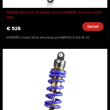
ENERGICA EVA 16-19 Zadný tlmič HYPERPRO Emulsion EN11-
0AA
Detail
€ 526
HYPERPRO Zadný tlmič emulsion pre ENERGICA EVA 16-19