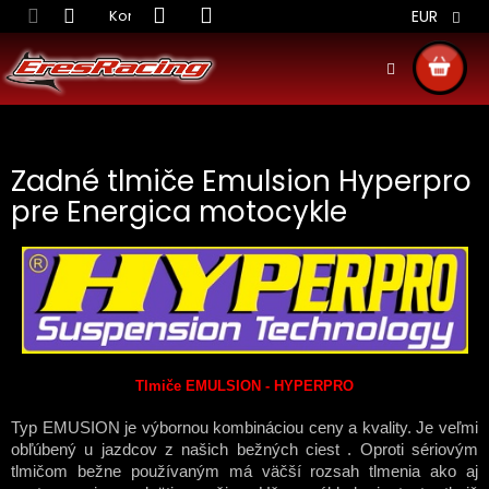
Prejsť
Kontakt
Obchodné podmienky
Doprava S
EUR
na
obsah
NÁKU
KOŠÍ
Zadné tlmiče Emulsion Hyperpro
pre Energica motocykle
Tlmiče EMULSION - HYPERPRO
Typ EMUSION je výbornou kombináciou ceny a kvality. Je veľmi
obľúbený u jazdcov z našich bežných ciest . Oproti sériovým
tlmičom bežne používaným má väčší rozsah tlmenia ako aj