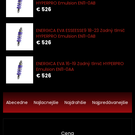
HYPERPRO Emulsion EN11-0AB
€ 526
ENERGICA EVA ESSEESSE9 18-23 Zadný tlmič
HYPERPRO Emulsion EN11-0AB
€ 526
ENERGICA EVA 16-19 Zadný tlmič HYPERPRO
Emulsion EN11-0AA
€ 526
R
a
Abecedne
Najlacnejšie
Najdrahšie
Najpredávanejšie
d
e
n
i
Cena