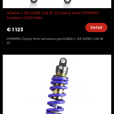
HONDA C 125 SUPER CUB 18-23 Zadný tlmič HYPERPRO
Emulsion HO01+0AM
Detail
€ 1 123
HYPERPRO Zadný tlmič emulsion pre HONDA C 125 SUPER CUB 18-
23