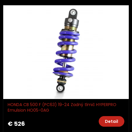
HONDA CB 500 F (PC63) 19-24 Zadný tlmič HYPERPRO
Emulsion HO05-0AG
Detail
€ 526