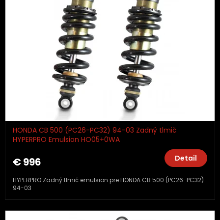
HONDA CB 500 (PC26-PC32) 94-03 Zadný tlmič
HYPERPRO Emulsion HO05+0WA
Detail
€ 996
HYPERPRO Zadný tlmič emulsion pre HONDA CB 500 (PC26-PC32)
94-03