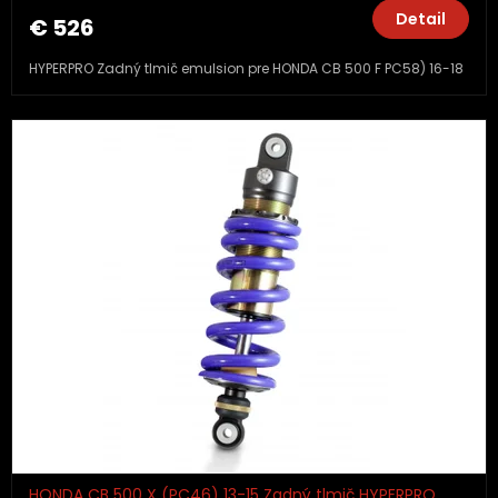
Detail
€ 526
HYPERPRO Zadný tlmič emulsion pre HONDA CB 500 F PC58) 16-18
HONDA CB 500 X (PC46) 13-15 Zadný tlmič HYPERPRO