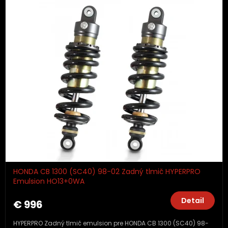
HONDA CB 1300 (SC40) 98-02 Zadný tlmič HYPERPRO
Emulsion HO13+0WA
Detail
€ 996
HYPERPRO Zadný tlmič emulsion pre HONDA CB 1300 (SC40) 98-