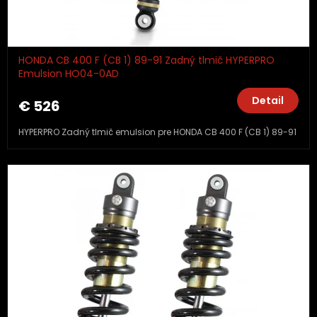
HONDA CB 400 F (CB 1) 89-91 Zadný tlmič HYPERPRO
Emulsion HO04-0AD
Detail
€ 526
HYPERPRO Zadný tlmič emulsion pre HONDA CB 400 F (CB 1) 89-91