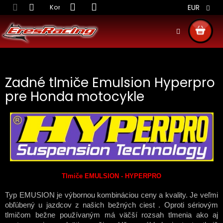
Prejsť
Kontakt
Obchodné podmienky
Doprava S
EUR
na
obsah
NÁKU
KOŠÍ
Zadné tlmiče Emulsion Hyperpro
pre Honda motocykle
Tlmiče EMULSION - HYPERPRO
Typ EMUSION je výbornou kombináciou ceny a kvality. Je veľmi
obľúbený u jazdcov z našich bežných ciest . Oproti sériovým
tlmičom bežne používaným má väčší rozsah tlmenia ako aj