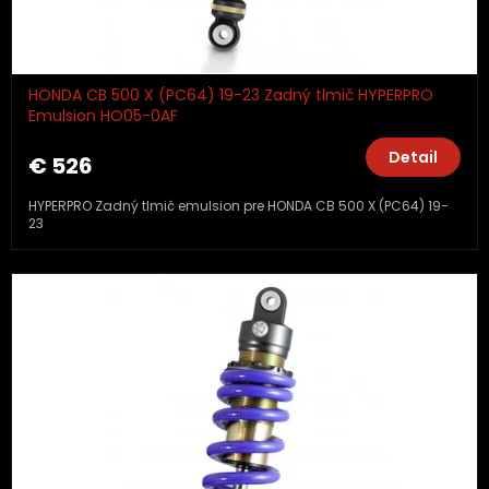
HONDA CB 500 X (PC64) 19-23 Zadný tlmič HYPERPRO
Emulsion HO05-0AF
Detail
€ 526
HYPERPRO Zadný tlmič emulsion pre HONDA CB 500 X (PC64) 19-
23