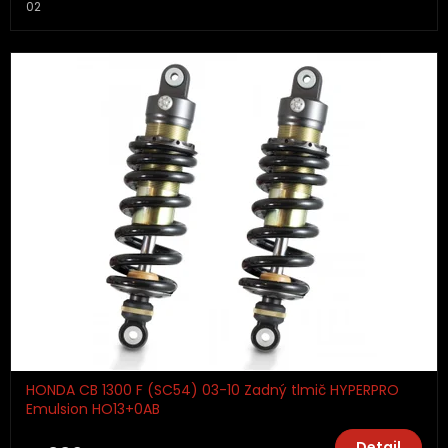
02
HONDA CB 1300 F (SC54) 03-10 Zadný tlmič HYPERPRO
Emulsion HO13+0AB
Detail