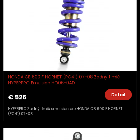
HONDA CB 600 F HORNET (PC41) 07-08 Zadný tlmič
HYPERPRO Emulsion HO06-0AD
Detail
€ 526
HYPERPRO Zadný tlmič emulsion pre HONDA CB 600 F HORNET
(PC41) 07-08