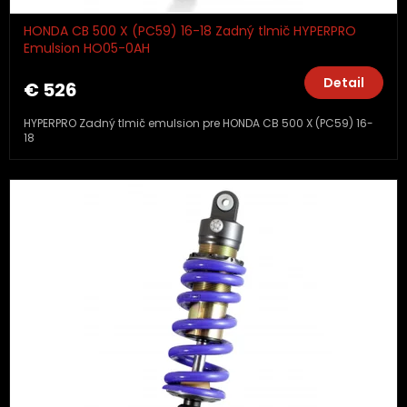
HONDA CB 500 X (PC59) 16-18 Zadný tlmič HYPERPRO
Emulsion HO05-0AH
Detail
€ 526
HYPERPRO Zadný tlmič emulsion pre HONDA CB 500 X (PC59) 16-
18