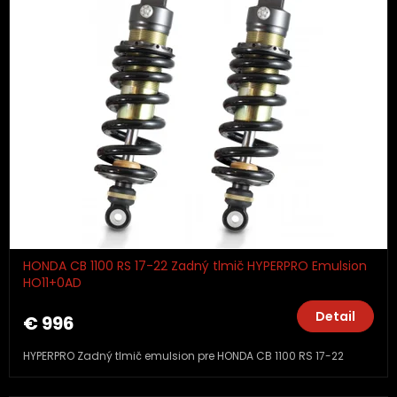
HONDA CB 1100 RS 17-22 Zadný tlmič HYPERPRO Emulsion
HO11+0AD
Detail
€ 996
HYPERPRO Zadný tlmič emulsion pre HONDA CB 1100 RS 17-22