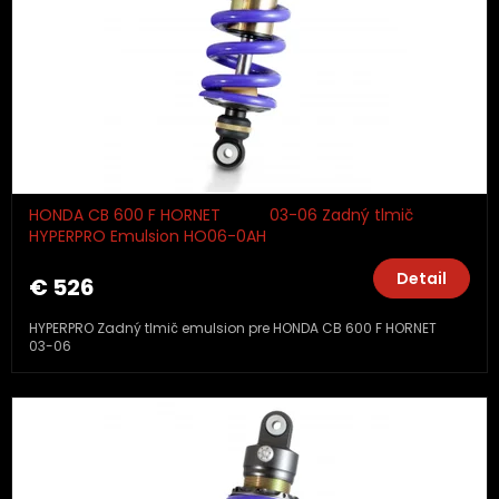
HONDA CB 600 F HORNET 03-06 Zadný tlmič
HYPERPRO Emulsion HO06-0AH
Detail
€ 526
HYPERPRO Zadný tlmič emulsion pre HONDA CB 600 F HORNET
03-06