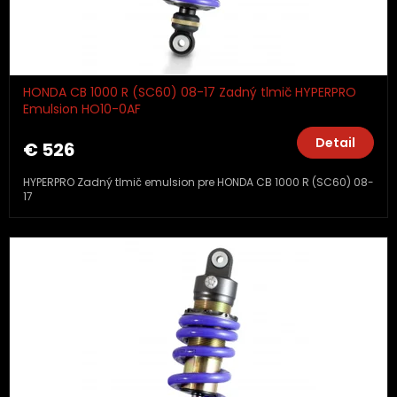
HONDA CB 1000 R (SC60) 08-17 Zadný tlmič HYPERPRO
Emulsion HO10-0AF
Detail
€ 526
HYPERPRO Zadný tlmič emulsion pre HONDA CB 1000 R (SC60) 08-
17