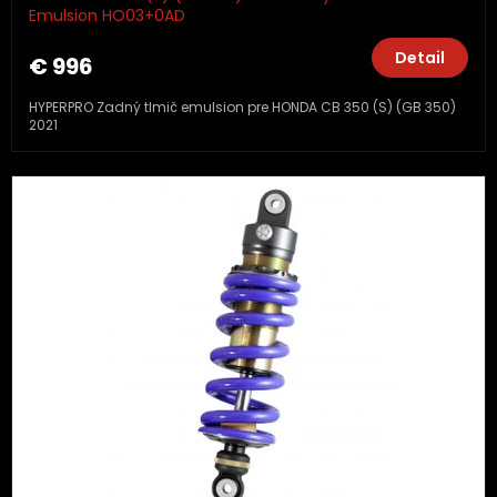
Emulsion HO03+0AD
Detail
€ 996
HYPERPRO Zadný tlmič emulsion pre HONDA CB 350 (S) (GB 350)
2021