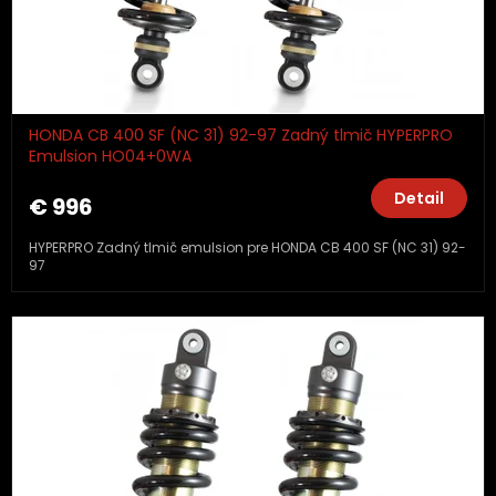
HONDA CB 400 SF (NC 31) 92-97 Zadný tlmič HYPERPRO
Emulsion HO04+0WA
Detail
€ 996
HYPERPRO Zadný tlmič emulsion pre HONDA CB 400 SF (NC 31) 92-
97