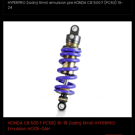
HYPERPRO Zadný tlmič emulsion pre HONDA CB 500 F (PC63) 19-
24
HONDA CB 500 F PC58) 16-18 Zadný tlmič HYPERPRO
Emulsion HO05-0AH