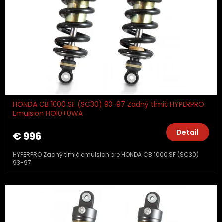
HONDA CB 1000 SF (SC30) 93-97 Zadný tlmič HYPERPRO
Emulsion HO10+0WA
Detail
€ 996
HYPERPRO Zadný tlmič emulsion pre HONDA CB 1000 SF (SC30)
93-97