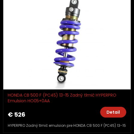
HONDA CB 500 F (PC45) 13-15 Zadný tlmič HYPERPRO
Emulsion HO05+0AA
Detail
€ 526
HYPERPRO Zadný tlmič emulsion pre HONDA CB 500 F (PC45) 13-15