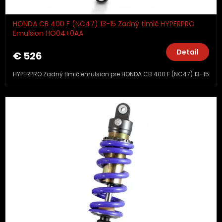
HONDA CB 400 F (NC47) 13-15 Zadný tlmič HYPERPRO
Emulsion HO04+0AA
Detail
€ 526
HYPERPRO Zadný tlmič emulsion pre HONDA CB 400 F (NC47) 13-15