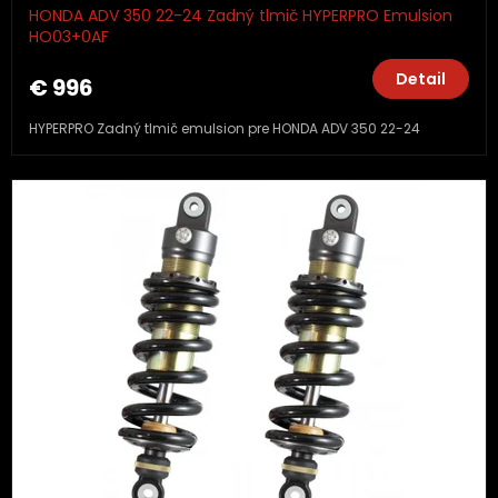
HONDA ADV 350 22-24 Zadný tlmič HYPERPRO Emulsion
HO03+0AF
Detail
€ 996
HYPERPRO Zadný tlmič emulsion pre HONDA ADV 350 22-24