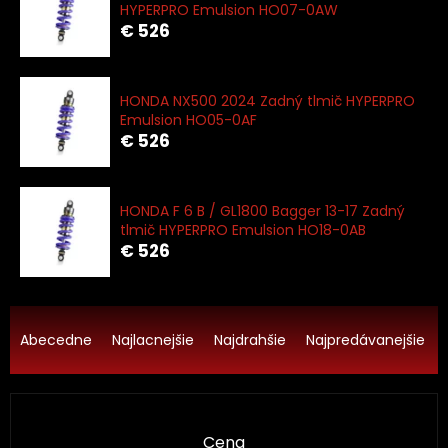
HYPERPRO Emulsion HO07-0AW
€ 526
HONDA NX500 2024 Zadný tlmič HYPERPRO
Emulsion HO05-0AF
€ 526
HONDA F 6 B / GL1800 Bagger 13-17 Zadný
tlmič HYPERPRO Emulsion HO18-0AB
€ 526
R
a
Abecedne
Najlacnejšie
Najdrahšie
Najpredávanejšie
d
e
n
i
Cena