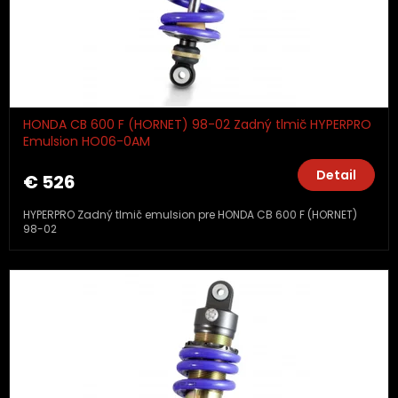
HONDA CB 600 F (HORNET) 98-02 Zadný tlmič HYPERPRO
Emulsion HO06-0AM
Detail
€ 526
HYPERPRO Zadný tlmič emulsion pre HONDA CB 600 F (HORNET)
98-02