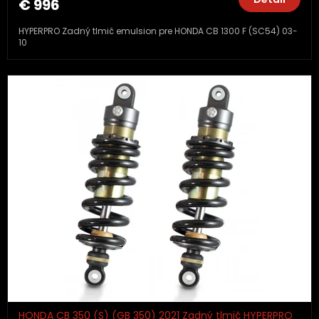
€ 996
HYPERPRO Zadný tlmič emulsion pre HONDA CB 1300 F (SC54) 03-
10
HONDA CB 350 (S) (GB 350) 2021 Zadný tlmič HYPERPRO