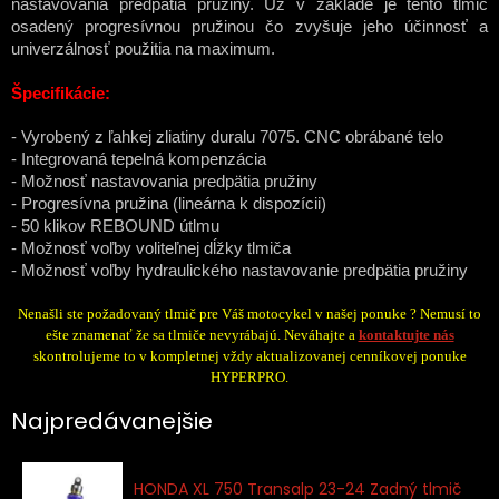
nastavovania predpätia pružiny. Už v základe je tento tlmič
osadený progresívnou pružinou čo zvyšuje jeho účinnosť a
univerzálnosť použitia na maximum.
Špecifikácie:
- Vyrobený z ľahkej zliatiny duralu 7075. CNC obrábané telo
- Integrovaná tepelná kompenzácia
- Možnosť nastavovania predpätia pružiny
- Progresívna pružina (lineárna k dispozícii)
- 50 klikov REBOUND útlmu
- Možnosť voľby voliteľnej dĺžky tlmiča
- Možnosť voľby hydraulického nastavovanie predpätia pružiny
Nenašli ste požadovaný tlmič pre Váš motocykel v našej ponuke ? Nemusí to
ešte znamenať že sa tlmiče nevyrábajú. Neváhajte a
kontaktujte nás
skontrolujeme to v kompletnej vždy aktualizovanej cenníkovej ponuke
HYPERPRO.
Najpredávanejšie
HONDA XL 750 Transalp 23-24 Zadný tlmič