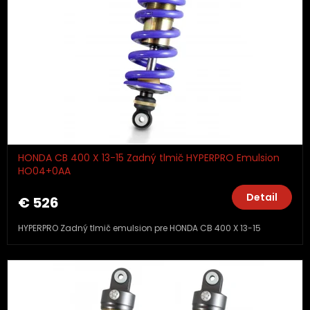
HONDA CB 400 X 13-15 Zadný tlmič HYPERPRO Emulsion
HO04+0AA
Detail
€ 526
HYPERPRO Zadný tlmič emulsion pre HONDA CB 400 X 13-15