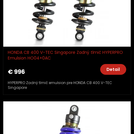
HONDA CB 400 V-TEC Singapore Zadný tlmič HYPERPRO
Emulsion HO04+0AC
Detail
€ 996
HYPERPRO Zadný tlmič emulsion pre HONDA CB 400 V-TEC
Singapore