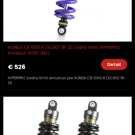
HONDA CB 1000 R (SC80) 18-23 Zadný tlmič HYPERPRO
Emulsion HO10-0AQ
Detail
€ 526
HYPERPRO Zadný tlmič emulsion pre HONDA CB 1000 R (SC80) 18-
23