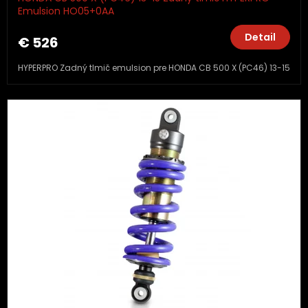
Emulsion HO05+0AA
Detail
€ 526
HYPERPRO Zadný tlmič emulsion pre HONDA CB 500 X (PC46) 13-15