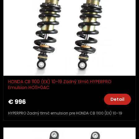
HONDA CB 1100 (EX) 10-19 Zadný tlmič HYPERPRO
Emulsion HO11+0AC
Detail
€ 996
HYPERPRO Zadný tlmič emulsion pre HONDA CB 1100 (EX) 10-19