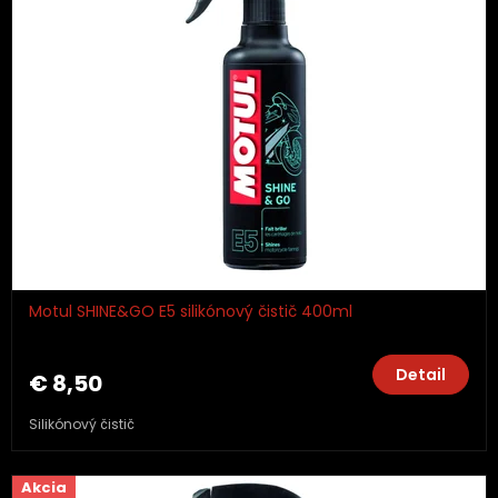
Motul SHINE&GO E5 silikónový čistič 400ml
Detail
€ 8,50
Silikónový čistič
Akcia