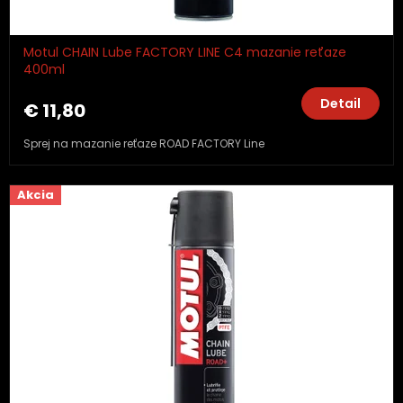
Motul CHAIN Lube FACTORY LINE C4 mazanie reťaze
400ml
Detail
€ 11,80
Sprej na mazanie reťaze ROAD FACTORY Line
Akcia