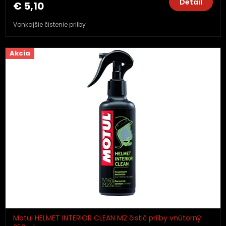
Detail
€ 5,10
Vonkajšie čistenie prilby
Akcia
Motul HELMET INTERIOR CLEAN M2 čistič prilby vnútorný