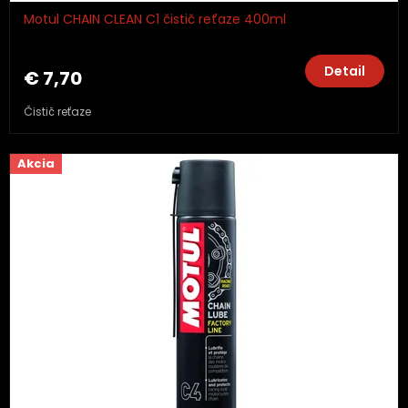
Motul CHAIN CLEAN C1 čistič reťaze 400ml
Detail
€ 7,70
Čistič reťaze
Akcia