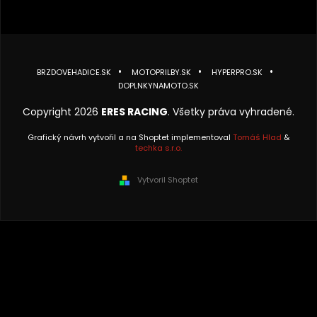
BRZDOVEHADICE.SK
MOTOPRILBY.SK
HYPERPRO.SK
DOPLNKYNAMOTO.SK
Copyright 2026
ERES RACING
. Všetky práva vyhradené.
Grafický návrh vytvořil a na Shoptet implementoval
Tomáš Hlad
&
techka s.r.o.
Vytvoril Shoptet