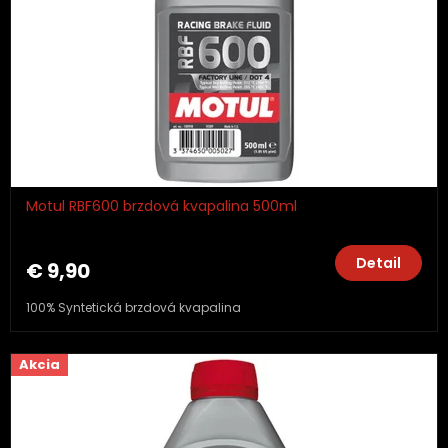
Motul RBF600 brzdová kvapalina 500ml
Detail
€ 9,90
100% Syntetická brzdová kvapalina
Akcia