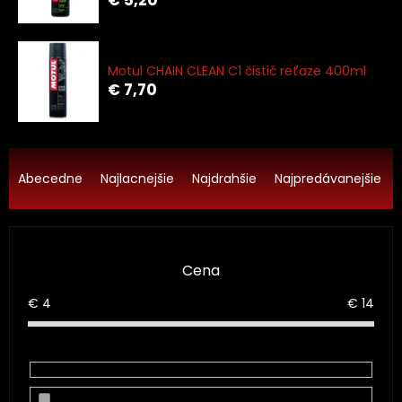
Motul CHAIN CLEAN C1 čistič reťaze 400ml
€ 7,70
R
a
Abecedne
Najlacnejšie
Najdrahšie
Najpredávanejšie
d
e
n
i
Cena
e
p
€
4
€
14
r
o
d
u
k