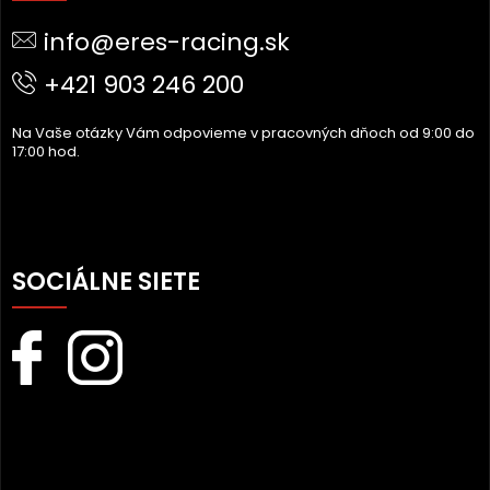
Ä
info@eres-racing.sk
T
I
+421 903 246 200
E
Na Vaše otázky Vám odpovieme v pracovných dňoch od 9:00 do
17:00 hod.
SOCIÁLNE SIETE