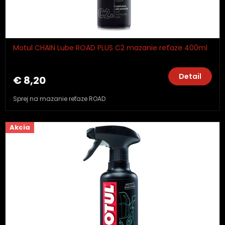
Motul CHAIN Lube ROAD PLUS C2 mazanie reťaze 400ml
Detail
€ 8,20
Sprej na mazanie reťaze ROAD
Akcia