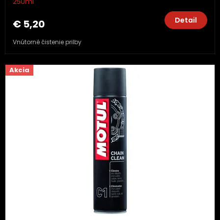
250ml
Detail
€ 5,20
Vnútorné čistenie prilby
Akcia