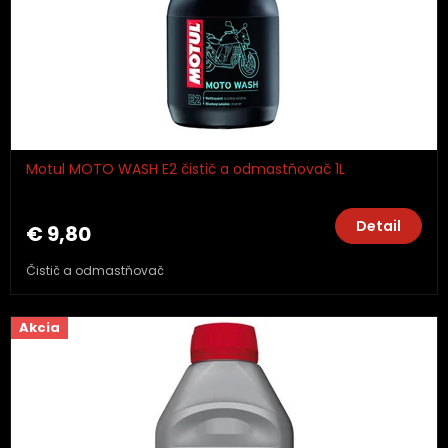
Motul MOTO WASH E2 čistič a odmastňovač 1L
Detail
€ 9,80
Čistič a odmastňovač
Akcia