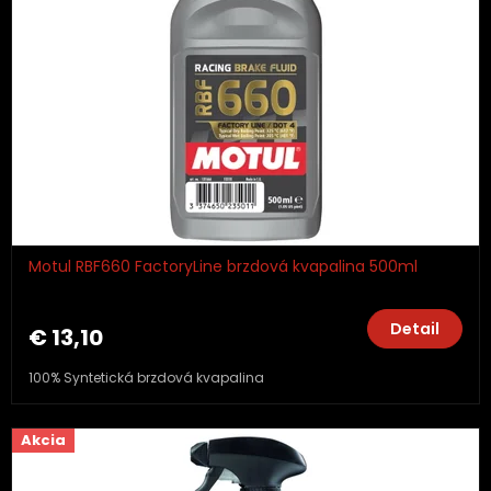
Motul RBF660 FactoryLine brzdová kvapalina 500ml
Detail
€ 13,10
100% Syntetická brzdová kvapalina
Akcia