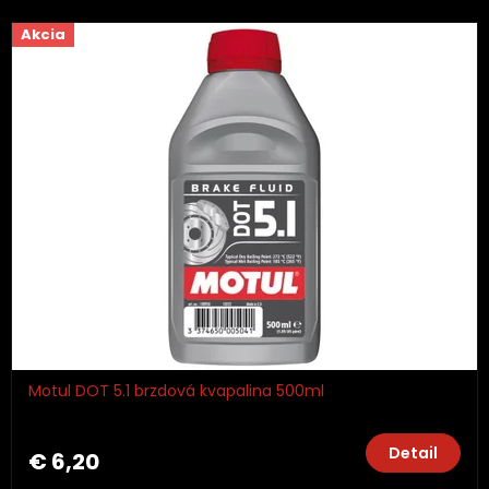
Akcia
Motul DOT 5.1 brzdová kvapalina 500ml
Detail
€ 6,20