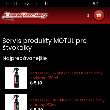
Prejsť
Kontakt
Obchodné podmienky
Doprava S
EUR
na
obsah
NÁKU
KOŠÍ
Servis produkty MOTUL pre
štvokolky
Najpredávanejšie
Motul HELMET & VISOR CLEAN M1 čistič prilby
a priezoru 250ml
€ 5,10
Motul HELMET INTERIOR CLEAN M2 čistič prilby
vnútorný 250ml
€ 5,20