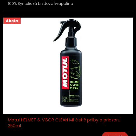
100% Syntetická brzdová kvapalina
Akcia
Motul HELMET & VISOR CLEAN M1 čistič prilby a priezoru
250ml