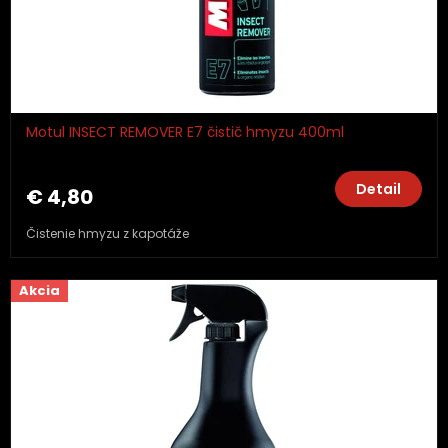
Motul INSECT REMOVER E7 čistič hmyzu 400ml
Detail
€ 4,80
Čistenie hmyzu z kapotáže
Akcia