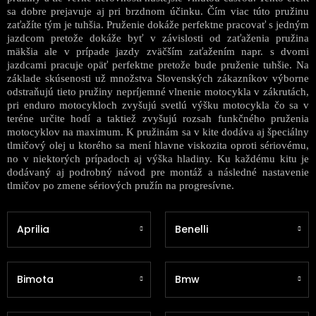
sa dobre prejavuje aj pri brzdnom účinku. Čím viac túto pružinu
zaťažíte tým je tuhšia. Pruženie dokáže perfektne pracovať s jedným
jazdcom pretože dokáže byť v závislosti od zaťaženia pružina
mäkšia ale v prípade jazdy zväčším zaťažením napr. s dvomi
jazdcami pracuje opäť perfektne pretože bude pruženie tuhšie. Na
základe skúsenosti už množstva Slovenských zákazníkov výborne
odstraňujú tieto pružiny nepríjemné vlnenie motocykla v zákrutách,
pri enduro motocykloch zvyšujú svetlú výšku motocykla čo sa v
teréne určite hodí a taktiež zvyšujú rozsah funkčného pruženia
motocyklov na maximum. K pružinám sa v kite dodáva aj špeciálny
tlmičový olej u ktorého sa mení hlavne viskozita oproti sériovému,
no v niektorých prípadoch aj výška hladiny. Ku každému kitu je
dodávaný aj podrobný návod pre montáž a následné nastavenie
tlmičov po zmene sériových pružín na progresívne.
Aprilia
Benelli
Bimota
Bmw