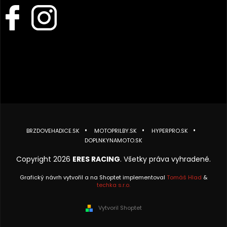
BRZDOVEHADICE.SK
MOTOPRILBY.SK
HYPERPRO.SK
DOPLNKYNAMOTO.SK
Copyright 2026
ERES RACING
. Všetky práva vyhradené.
Grafický návrh vytvořil a na Shoptet implementoval
Tomáš Hlad
&
techka s.r.o.
Vytvoril Shoptet