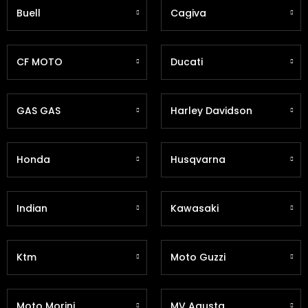
Buell
Cagiva
CF MOTO
Ducati
GAS GAS
Harley Davidson
Honda
Husqvarna
Indian
Kawasaki
Ktm
Moto Guzzi
Moto Morini
MV Agusta