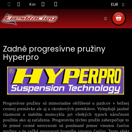
Prejsť
Kontakt
Obchodné podmienky
Doprava S
EUR
na
obsah
NÁKU
KOŠÍ
Zadné progresívne pružiny
Hyperpro
Progresívne pružiny sú mimoriadne obľúbené u jazdcov v bežnej
cestnej premávke ale aj u okruhových pretekárov. Vylepšujú jazdné
vlastnosti a stabilitu motocykla pri všetkých typoch náročnosti
použitia ako aj zaťaženia. Progresivita týchto pružín zabezpečuje to
že jemné cestné nerovnosti sú ponímané jemne vinutou časťou
pružiny a tie veľké nerovnosti hustejšie vinutou časťou. Tento efekt