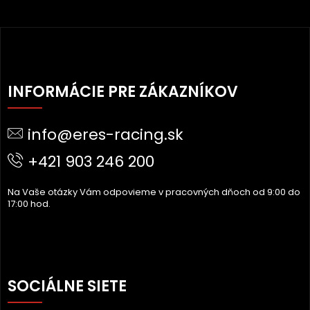
Z
Á
INFORMÁCIE PRE ZÁKAZNÍKOV
P
Ä
info@eres-racing.sk
T
I
+421 903 246 200
E
Na Vaše otázky Vám odpovieme v pracovných dňoch od 9:00 do
17:00 hod.
SOCIÁLNE SIETE