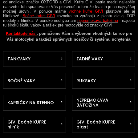
od anglickej značky OXFORD a GIVI. Kufre GIVI patria medzi najlepšie
na svete. Ich spracovanie Vás presvedčí o tom že kvalita je na najvyššej
možnej úrovni. V ponuke máme
vrchné kufre GIVI
plastové ale aj
hliníkové.
Bočné kufre GIVI
rovnako sa vyrábajú z plastu ale aj TOP
modely z hliníka. V ponuke nechýba ani
nepremokavá batožina
- nájdete
tu širokú škálu vakov a tašiek pre motocykle od značky GIVI.
Kontaktujte nás
, pomôžeme Vám s výberom vhodných kufrov pre
Váš motocykel a taktiež správnych nosičov či systému uchytenia.
TANKVAKY
ZADNÉ VAKY
BOČNÉ VAKY
RUKSAKY
NEPREMOKAVÁ
KAPSIČKY NA STEHNO
BATOŽINA
GIVI Bočné KUFRE
GIVI Bočné KUFRE
hliník
plast