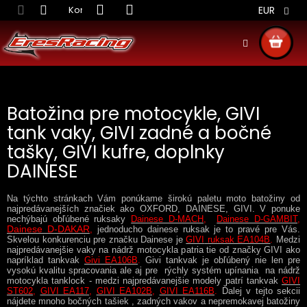
Prejsť
Kontakt
Obchodné podmienky
Doprava S
EUR
na
obsah
NÁKU
KOŠÍ
Batožina pre motocykle, GIVI
tank vaky, GIVI zadné a bočné
tašky, GIVI kufre, doplnky
DAINESE
Na týchto stránkach Vám ponúkame širokú paletu moto batožiny od
najpredávanejších značiek ako OXFORD, DAINESE, GIVI. V ponuke
nechýbajú obľúbené ruksaky
Dainese D-MACH
,
Dainese D-GAMBIT
,
Dainese D-DAKAR
,
jednoducho dainese ruksak je to pravé pre Vás.
Skvelou konkurenciu pre značku Dainese je
GIVI
ruksak EA104B
.
Medzi
najpredávanejšie vaky na nádrž motocykla patria tie od značky GIVI ako
napríklad tankvak
Givi EA106B
.
Givi tankvak je obľúbený nie len pre
vysokú kvalitu spracovania ale aj pre rýchly systém upínania na nádrž
motocykla tanklock - medzi najpredávanejšie modely patrí tankvak
GIVI
ST602
,
GIVI EA117
,
GIVI EA102B
,
GIVI EA116B
.
Ďalej v tejto sekcii
nájdete mnoho bočných tašiek , zadných vakov a nepremokavej batožiny