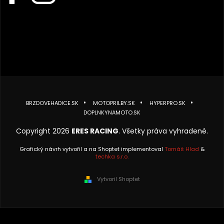
BRZDOVEHADICE.SK
MOTOPRILBY.SK
HYPERPRO.SK
DOPLNKYNAMOTO.SK
Copyright 2026
ERES RACING
. Všetky práva vyhradené.
Grafický návrh vytvořil a na Shoptet implementoval
Tomáš Hlad
&
techka s.r.o.
Vytvoril Shoptet