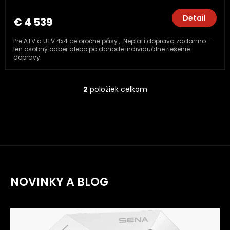
Detail
€ 4 539
Pre ATV a UTV 4x4 celoročné pásy , Neplatí doprava zadarmo -
len osobný odber alebo po dohode individuálne riešenie
dopravy.
2
položiek celkom
O
v
l
á
d
a
c
i
e
NOVINKY A BLOG
p
r
v
k
y