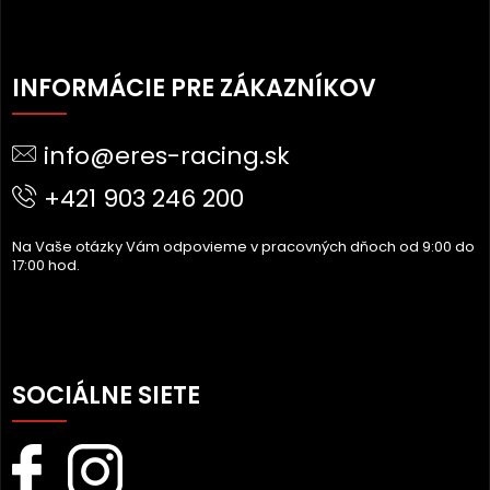
Z
Á
INFORMÁCIE PRE ZÁKAZNÍKOV
P
Ä
info@eres-racing.sk
T
I
+421 903 246 200
E
Na Vaše otázky Vám odpovieme v pracovných dňoch od 9:00 do
17:00 hod.
SOCIÁLNE SIETE