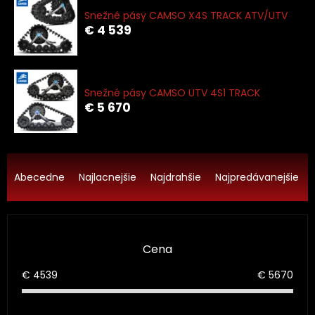
Snežné pásy CAMSO X4S TRACK ATV/UTV
€ 4 539
Snežné pásy CAMSO UTV 4S1 TRACK
€ 5 670
R
a
Abecedne
Najlacnejšie
Najdrahšie
Najpredávanejšie
d
e
n
i
Cena
e
p
€
4539
€
5670
r
o
d