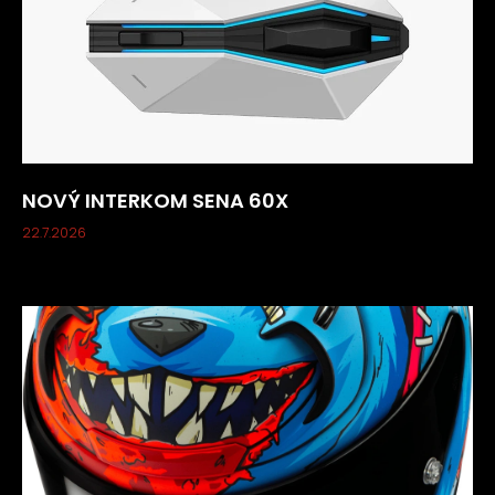
v
ý
p
i
s
u
NOVÝ INTERKOM SENA 60X
22.7.2026