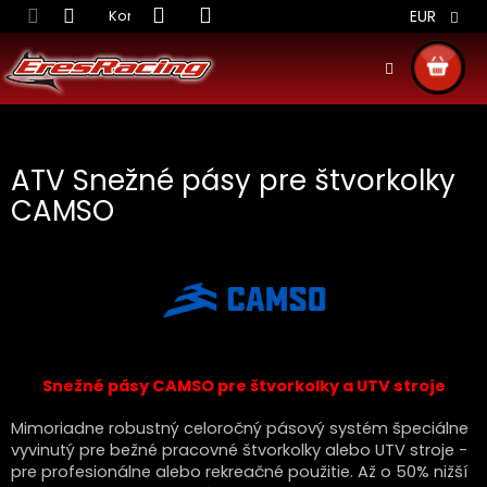
Prejsť
Kontakt
Obchodné podmienky
Doprava S
EUR
na
obsah
NÁKU
KOŠÍ
ATV Snežné pásy pre štvorkolky
CAMSO
Snežné pásy CAMSO pre štvorkolky a UTV stroje
Mimoriadne robustný celoročný pásový systém špeciálne
vyvinutý pre bežné pracovné štvorkolky alebo UTV stroje -
pre profesionálne alebo rekreačné použitie. Až o 50% nižší