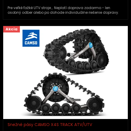
Pre veľké ťažké UTV stroje , Neplatí doprava zadarmo - len
osobný odber alebo po dohode individuálne riešenie dopravy.
Akcia
Snežné pásy CAMSO X4S TRACK ATV/UTV