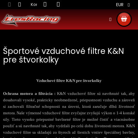
Prejsť
Kontakt
Obchodné podmienky
Doprava S
EUR
na
obsah
NÁKU
KOŠÍ
Športové vzduchové filtre K&N
pre štvorkolky
Vzduchové filtre K&N pre štvorkolky
Ochrana motora a filtrácia :
K&N vzduchové filtre sú navrhnuté tak, aby
dosahovali vysoké, prakticky neobmedzené, priepustnosti vzduchu a zároveň
si zachovali filtračné schopnosti na úrovni, ktorá zaručuje dlhú životnosť
motora. Naše výmenné vzduchové filtre zvyčajne zvyšujú výkon o 1-4 konské
sily. Tieto vysoko priepustné bavlnené filtre je možné čistiť a viacnásobne
použiť a sú navrhnuté tak, aby vydržali po celú dobu životnosti motora. K&N
vzduchové filtre sa skladajú zo štyroch až šiestich vrstiev špeciálnej bavlny,