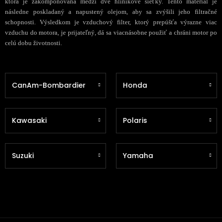
ktorá je zakomponovaná medzi dve hliníkové sieťky. Tento materiál je
následne poskladaný a napustený olejom, aby sa zvýšili jeho filtračné
schopnosti. Výsledkom je vzduchový filter, ktorý prepúšťa výrazne viac
vzduchu do motora, je prijateľný, dá sa viacnásobne použiť a chráni motor po
celú dobu životnosti.
CanAm-Bombardier
Honda
Kawasaki
Polaris
Suzuki
Yamaha