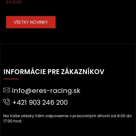
9.4.2026
VŠETKY NOVINKY
Z
Á
INFORMÁCIE PRE ZÁKAZNÍKOV
P
Ä
info@eres-racing.sk
T
I
+421 903 246 200
E
Na Vaše otázky Vám odpovieme v pracovných dňoch od 9:00 do
17:00 hod.