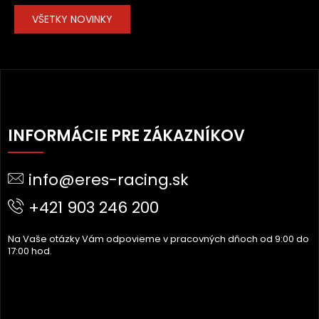
VŠETKY NOVINKY
Z
Á
INFORMÁCIE PRE ZÁKAZNÍKOV
P
Ä
info@eres-racing.sk
T
I
+421 903 246 200
E
Na Vaše otázky Vám odpovieme v pracovných dňoch od 9:00 do
17:00 hod.