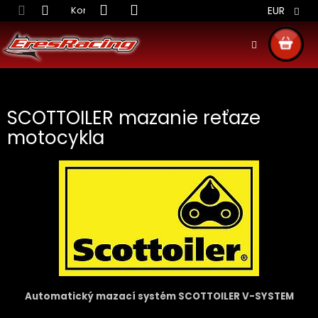
Prejsť
Kontakt
Obchodné podmienky
Doprava S
EUR
na
obsah
NÁKU
KOŠÍ
SCOTTOILER mazanie reťaze
motocykla
Automatický mazací systém SCOTTOILER V-SYSTEM