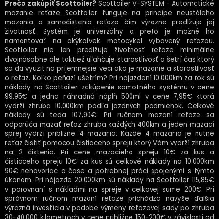
Prečo zakúpiť Scottoiler?
Scottoiler V-SYSTEM - Automatické
mazanie reťaze Scottoiler funguje na princípe neustáleho
mazania a samočistenia reťaze čím výrazne predlžuje jej
životnosť. Systém je univerzálny a preto je možné ho
namontovať na akýkoľvek motocykel vybavený reťazou.
Scottoiler nie len predlžuje životnosť reťaze minimálne
dvojnásobne ale taktiež uľahčuje starostlivosť a šetrí čas ktorý
sa dá využiť na príjemnejšie veci ako je mazanie a starostlivosť
o reťaz.
Koľko peňazí ušetrím?
Pri najazdení 10.000km za rok sú
náklady na Scottoiler zakúpenie samotného systému v cene
99,95€ a jedna náhradná náplň 500ml v cene 7,95€ ktorá
vydrží zhruba 10.000km podľa jazdných podmienok. Celkové
náklady sú teda 107,90€.
Pri ručnom mazaní reťaze sa
odporúča mazať reťaz zhruba každých 400km a jeden mazací
sprej vydrží približne 4 mazania. Každé 4 mazania je nutné
reťaz čistiť pomocou čistiaceho spreju ktorý Vám vydrží zhruba
na 2 čistenia. Pri cene mazacieho spreju 10€ za kus a
čistiaceho spreju 10€ za kus sú celkové náklady na 10.000km
90€ nehovoriac o čase a potrebnej práci spojenými s týmto
úkonom.
Pri nájazde 20.000km sú náklady na Scottoiler 115,85€
v porovnaní s nákladmi na spreje v celkovej sume 200€.
Pri
správnom ručnom mazaní reťaze prichádza navyše ďalšia
výrazná investícia v podobe výmeny reťazovej sady po zhruba
30-40.000 kilometroch v cene približne 150-200€ v závislosti od