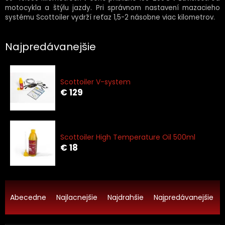
motocykla a štýlu jazdy.
Pri správnom nastavení mazacieho
systému Scottoiler vydrží reťaz 1,5-2 násobne viac kilometrov.
Najpredávanejšie
Scottoiler V-system
€ 129
Scottoiler High Temperature Oil 500ml
€ 18
R
a
Abecedne
Najlacnejšie
Najdrahšie
Najpredávanejšie
d
e