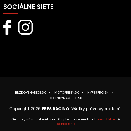
SOCIÁLNE SIETE
BRZDOVEHADICE.SK
MOTOPRILBY.SK
HYPERPRO.SK
DOPLNKYNAMOTO.SK
Copyright 2026
ERES RACING
. Všetky práva vyhradené.
Grafický návrh vytvořil a na Shoptet implementoval
Tomáš Hlad
&
techka s.r.o.