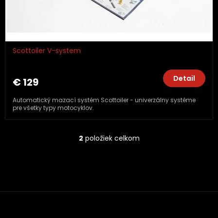
Scottoiler V-system
Detail
€ 129
Automatický mazací systém Scottoiler - univerzálny systéme
pre všetky typy motocyklov.
2
položiek celkom
O
v
l
á
d
a
c
i
e