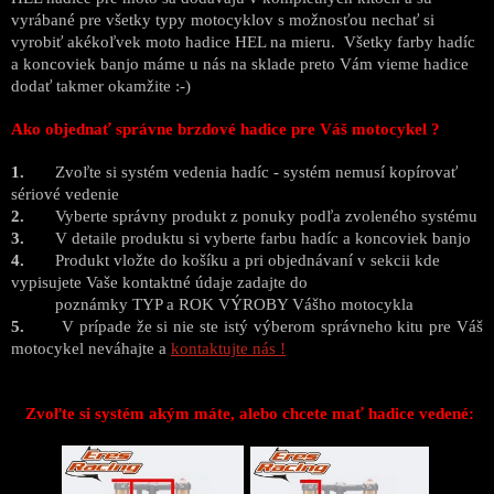
vyrábané pre všetky typy motocyklov s možnosťou nechať si
vyrobiť akékoľvek moto hadice HEL na mieru. Všetky farby hadíc
a koncoviek banjo máme u nás na sklade preto Vám vieme hadice
dodať takmer okamžite :-)
Ako objednať správne brzdové hadice pre Váš motocykel ?
1.
Zvoľte si systém vedenia hadíc - systém nemusí kopírovať
sériové vedenie
2.
Vyberte správny produkt z ponuky podľa zvoleného systému
3.
V detaile produktu si vyberte farbu hadíc a koncoviek banjo
4.
Produkt vložte do košíku a pri objednávaní v sekcii kde
vypisujete Vaše kontaktné údaje zadajte do
poznámky TYP a ROK VÝROBY Vášho motocykla
5.
V prípade že si nie ste istý výberom správneho kitu pre Váš
motocykel neváhajte a
kontaktujte nás !
Zvoľte si systém akým máte, alebo chcete mať hadice vedené: