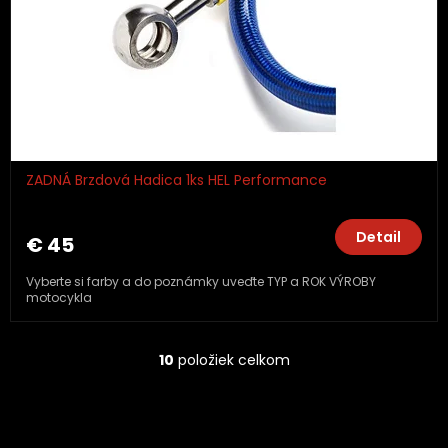
ZADNÁ Brzdová Hadica 1ks HEL Performance
Detail
€ 45
Vyberte si farby a do poznámky uveďte TYP a ROK VÝROBY
motocykla
10
položiek celkom
O
v
l
á
d