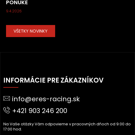
PONUKE
9.4.2026
VŠETKY NOVINKY
Z
Á
INFORMÁCIE PRE ZÁKAZNÍKOV
P
Ä
info@eres-racing.sk
T
I
+421 903 246 200
E
Na Vaše otázky Vám odpovieme v pracovných dňoch od 9:00 do
17:00 hod.