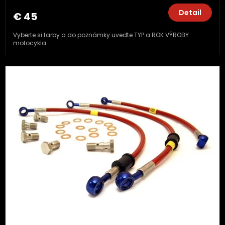
Detail
€ 45
Vyberte si farby a do poznámky uveďte TYP a ROK VÝROBY
motocykla