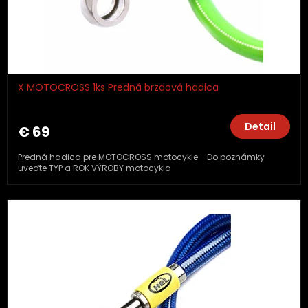
X MOTOCROSS 1ks Predná brzdová hadica
Detail
€ 69
Predná hadica pre MOTOCROSS motocykle - Do poznámky
uveďte TYP a ROK VÝROBY motocykla