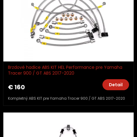
Brzdové hadice ABS KIT HEL Performance pre Yamaha
Tracer 900 / GT ABS 2017-2020
Detail
€ 160
Kompletný ABS KIT pre Yamaha Tracer 900 / GT ABS 2017-2020