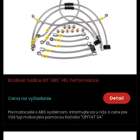
Brzdové hadice Kit "ABS" HEL Performance
Detail
Cena na vyžiadanie
Pre motocykle s ABS systémom. Informujte sa u nás o cene pre
Váš typ motocykla pomocou tlačidla "OPÝTAŤ SA"