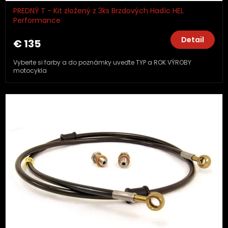
PREDNÝ T - Kit zložený z 3ks Brzdových Hadíc HEL
Performance
Detail
€ 135
Vyberte si farby a do poznámky uveďte TYP a ROK VÝROBY
motocykla