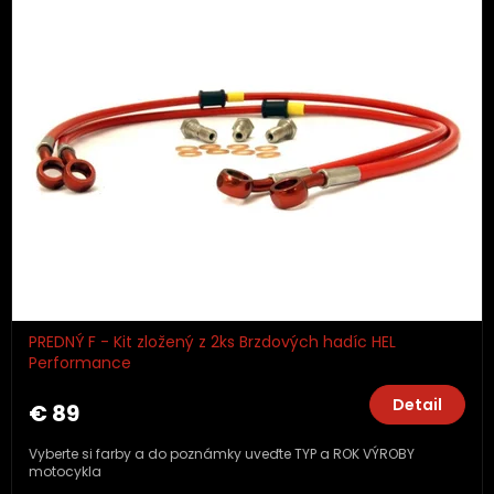
PREDNÝ F - Kit zložený z 2ks Brzdových hadíc HEL
Performance
Detail
€ 89
Vyberte si farby a do poznámky uveďte TYP a ROK VÝROBY
motocykla