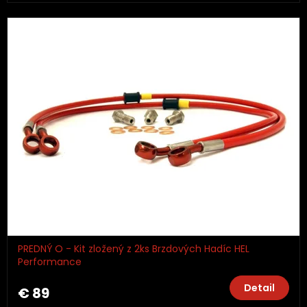
PREDNÝ O - Kit zložený z 2ks Brzdových Hadíc HEL
Performance
Detail
€ 89