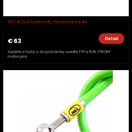
SPOJKOVÁ hadica HEL Performance 1ks
Detail
€ 63
Vyberte si farby a do poznámky uveďte TYP a ROK VÝROBY
motocykla