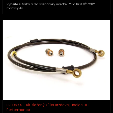
Vyberte si farby a do poznámky uveďte TYP a ROK VÝROBY
motocykla
PREDNÝ S - Kit zložený z 1 ks Brzdovej Hadice HEL
Performance