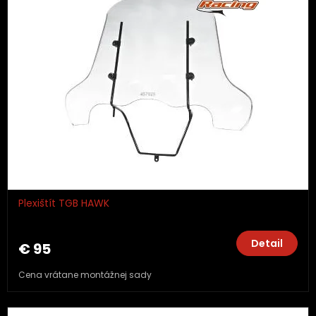
Plexištít TGB HAWK
Detail
€ 95
Cena vrátane montážnej sady