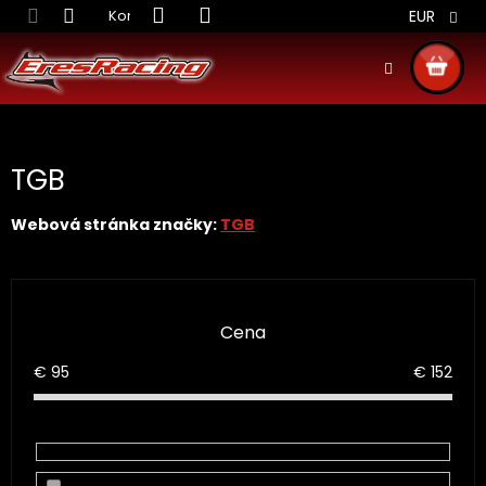
Prejsť
Kontakt
Obchodné podmienky
Doprava S
EUR
na
obsah
NÁKU
KOŠÍ
TGB
Webová stránka značky:
TGB
Cena
€
95
€
152