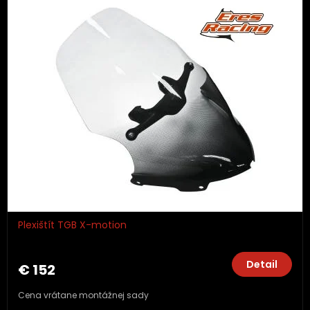
Plexištít TGB X-motion
Detail
€ 152
Cena vrátane montážnej sady