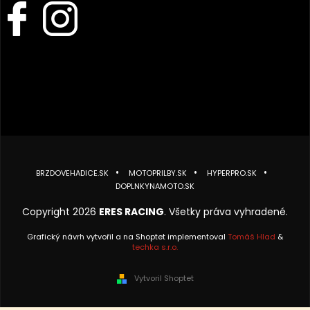
BRZDOVEHADICE.SK
MOTOPRILBY.SK
HYPERPRO.SK
DOPLNKYNAMOTO.SK
Copyright 2026
ERES RACING
. Všetky práva vyhradené.
Grafický návrh vytvořil a na Shoptet implementoval
Tomáš Hlad
&
techka s.r.o.
Vytvoril Shoptet