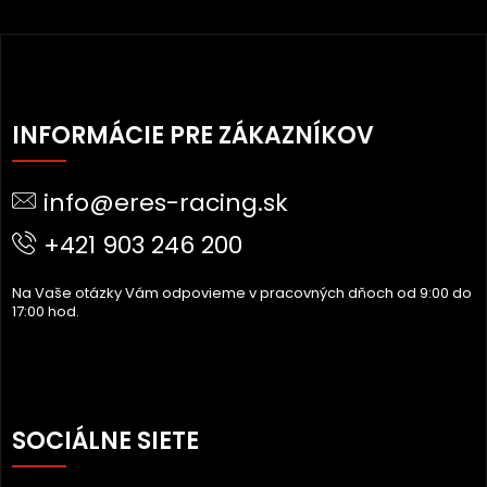
Z
Á
INFORMÁCIE PRE ZÁKAZNÍKOV
P
Ä
info@eres-racing.sk
T
I
+421 903 246 200
E
Na Vaše otázky Vám odpovieme v pracovných dňoch od 9:00 do
17:00 hod.
SOCIÁLNE SIETE