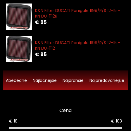
K&N Filter DUCATI Panigale 1199/R/S 12-15 -
KN DU-1112R
€ 95
K&N Filter DUCATI Panigale 1199/R/S 12-15 -
KN DU-1112
€ 95
R
a
Abecedne
Najlacnejšie
Najdrahšie
Najpredávanejšie
d
e
n
i
Cena
e
p
€
18
€
103
r