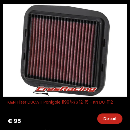
K&N Filter DUCATI Panigale 1199/R/S 12-15 - KN DU-1112
Detail
€ 95