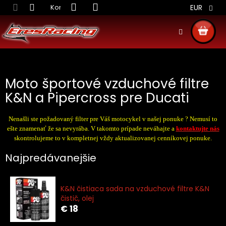
Prejsť
Kontakt
Obchodné podmienky
Doprava S
EUR
na
obsah
NÁKU
KOŠÍ
Moto športové vzduchové filtre
K&N a Pipercross pre Ducati
Nenašli ste požadovaný filter pre Váš motocykel v našej ponuke ? Nemusí to
ešte znamenať že sa nevyrába. V takomto prípade neváhajte a
kontaktujte nás
skontrolujeme to v kompletnej vždy aktualizovanej cenníkovej ponuke.
Najpredávanejšie
K&N čistiaca sada na vzduchové filtre K&N
čistič, olej
€ 18