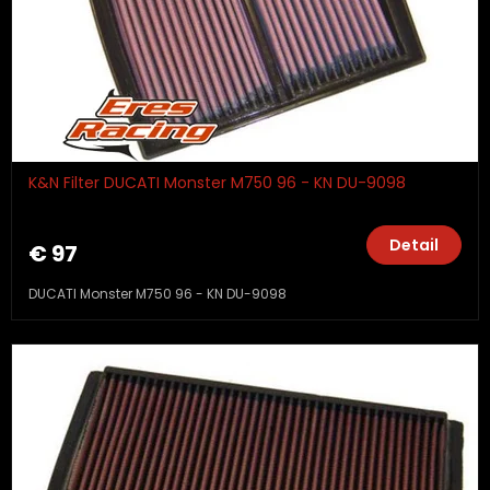
K&N Filter DUCATI Monster M750 96 - KN DU-9098
Detail
€ 97
DUCATI Monster M750 96 - KN DU-9098