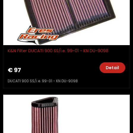
K&N Filter DUCATI 900 SS/i.e. 99-01 - KN DU-9098
Detail
€ 97
DUCATI 900 SS/i.e. 99-01 - KN DU-9098