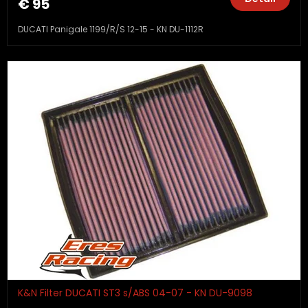
€ 95
DUCATI Panigale 1199/R/S 12-15 - KN DU-1112R
K&N Filter DUCATI ST3 s/ABS 04-07 - KN DU-9098