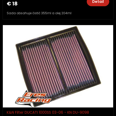
Detail
€ 18
Sada obsahuje čistič 355ml a olej 204ml
K&N Filter DUCATI 1000SS 03-06 - KN DU-9098