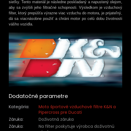
sieťky. Tento materiál je následne poskladaný a napustený olejom,
aby sa zvýšili jeho filtračné schopnosti. Výsledkom je vzduchový
filter, ktorý prepúšťa výrazne viac vzduchu do motora, je prijateľný,
dá sa viacnásobne použiť a chráni motor po celú dobu životnosti
vášho vozidla.
Dodatočné parametre
Kategória
:
Moto športové vzduchové filtre K&N a
Pipercross pre Ducati
Záruka
:
Doživotná záruka
Záruka
:
Na filter poskytuje výrobca doživotnú