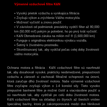
Výmenné vzduchové filtre K&N
• Vysoký prietok vzduchu a vynikajúca filtrácia
• Zvyšujú výkon a zrýchlenie Vášho motocykla.
• Možnosť vyčistiť a znovu použiť.
• V závislosti od podmienok prevádzky vydrží filter až 80,000
km (50,000 míľ) pokým je potrebné, ho po prvý krát vyčistiť.
• K&N Obmedzená záruka na milión míľ ® (1,600,000 km)
• Funguje s originálnou elektronikou výrobcu vozidla.
• Šetrný k životnému prostrediu.
• Skonštruovaný tak, aby vydržal počas celej doby životnosti
vášho motocykla.
Ochrana motora a filtrácia : K&N vzduchové filtre sú navrhnuté
tak, aby dosahovali vysoké, prakticky neobmedzené, priepustnosti
vzduchu a zároveň si zachovali filtračné schopnosti na úrovni,
ktorá zaručuje dlhú životnosť motora. Naše výmenné vzduchové
filtre zvyčajne zvyšujú výkon o 1-4 konské sily. Tieto vysoko
priepustné bavlnené filtre je možné čistiť a viacnásobne použiť a
sú navrhnuté tak, aby vydržali po celú dobu životnosti motora.
K&N vzduchové filtre sa skladajú zo štyroch až šiestich vrstiev
špeciálnej bavlny, ktorá je zakomponovaná medzi dve hliníkové