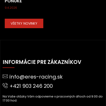
PONUKE
9.4.2026
VŠETKY NOVINKY
Z
Á
INFORMÁCIE PRE ZÁKAZNÍKOV
P
Ä
info@eres-racing.sk
T
I
+421 903 246 200
E
Na Vaše otázky Vám odpovieme v pracovných dňoch od 9:00 do
17:00 hod.