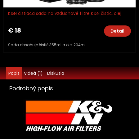
K&N čistiaca sada na vzduchové filtre K&N čistič, olej
€ 18
Detail
Sada obsahuje čistič 355ml a olej 204ml
Popis
Videá (1)
Diskusia
Podrobný popis