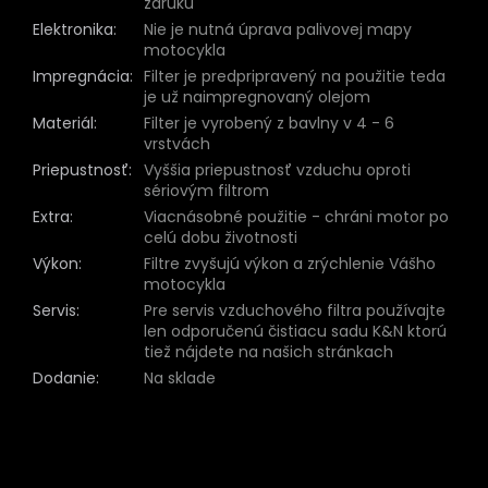
záruku
Elektronika
:
Nie je nutná úprava palivovej mapy
motocykla
Impregnácia
:
Filter je predpripravený na použitie teda
je už naimpregnovaný olejom
Materiál
:
Filter je vyrobený z bavlny v 4 - 6
vrstvách
Priepustnosť
:
Vyššia priepustnosť vzduchu oproti
sériovým filtrom
Extra
:
Viacnásobné použitie - chráni motor po
celú dobu životnosti
Výkon
:
Filtre zvyšujú výkon a zrýchlenie Vášho
motocykla
Servis
:
Pre servis vzduchového filtra používajte
len odporučenú čistiacu sadu K&N ktorú
tiež nájdete na našich stránkach
Dodanie
:
Na sklade