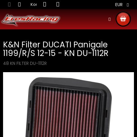
Prejsť
Kontakt
Obchodné podmienky
Doprava S
EUR
na
obsah
NÁKU
KOŠÍ
K&N Filter DUCATI Panigale
1199/R/S 12-15 - KN DU-1112R
48 KN FILTER DU-1112R