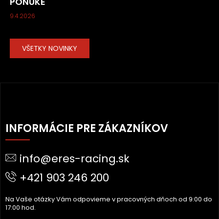
PONUKE
9.4.2026
VŠETKY NOVINKY
Z
Á
INFORMÁCIE PRE ZÁKAZNÍKOV
P
Ä
info@eres-racing.sk
T
I
+421 903 246 200
E
Na Vaše otázky Vám odpovieme v pracovných dňoch od 9:00 do
17:00 hod.