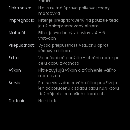
záruku
Elektronika
:
Nie je nutná úprava palivovej mapy
motocykla
Impregnácia
:
Filter je predpripravený na použitie teda
je už naimpregnovaný olejom
Materiál
:
Filter je vyrobený z bavlny v 4 - 6
vrstvách
Priepustnosť
:
Vyššia priepustnosť vzduchu oproti
sériovým filtrom
Extra
:
Viacnásobné použitie - chráni motor po
celú dobu životnosti
Výkon
:
Filtre zvyšujú výkon a zrýchlenie Vášho
motocykla
Servis
:
Pre servis vzduchového filtra používajte
len odporučenú čistiacu sadu K&N ktorú
tiež nájdete na našich stránkach
Dodanie
:
Na sklade