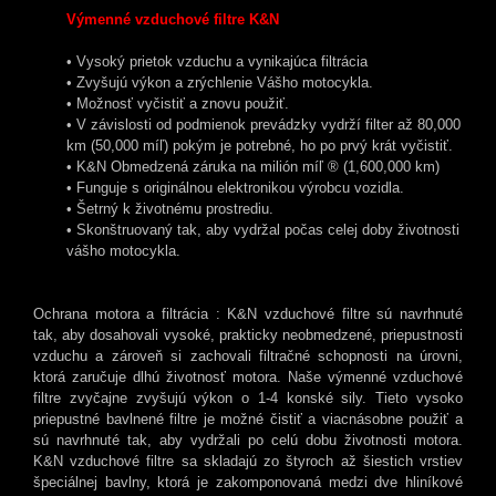
Výmenné vzduchové filtre K&N
• Vysoký prietok vzduchu a vynikajúca filtrácia
• Zvyšujú výkon a zrýchlenie Vášho motocykla.
• Možnosť vyčistiť a znovu použiť.
• V závislosti od podmienok prevádzky vydrží filter až 80,000
km (50,000 míľ) pokým je potrebné, ho po prvý krát vyčistiť.
• K&N Obmedzená záruka na milión míľ ® (1,600,000 km)
• Funguje s originálnou elektronikou výrobcu vozidla.
• Šetrný k životnému prostrediu.
• Skonštruovaný tak, aby vydržal počas celej doby životnosti
vášho motocykla.
Ochrana motora a filtrácia : K&N vzduchové filtre sú navrhnuté
tak, aby dosahovali vysoké, prakticky neobmedzené, priepustnosti
vzduchu a zároveň si zachovali filtračné schopnosti na úrovni,
ktorá zaručuje dlhú životnosť motora. Naše výmenné vzduchové
filtre zvyčajne zvyšujú výkon o 1-4 konské sily. Tieto vysoko
priepustné bavlnené filtre je možné čistiť a viacnásobne použiť a
sú navrhnuté tak, aby vydržali po celú dobu životnosti motora.
K&N vzduchové filtre sa skladajú zo štyroch až šiestich vrstiev
špeciálnej bavlny, ktorá je zakomponovaná medzi dve hliníkové