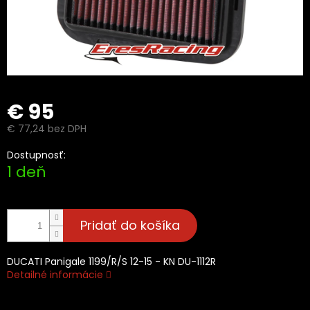
€ 95
€ 77,24 bez DPH
Jednotková
Dostupnosť:
cena:
1 deň
Pridať do košíka
DUCATI Panigale 1199/R/S 12-15 - KN DU-1112R
Detailné informácie