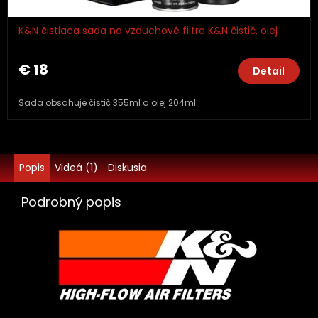
K&N čistiaca sada na vzduchové filtre K&N čistič, olej
€ 18
Detail
Sada obsahuje čistič 355ml a olej 204ml
Popis
Videá (1)
Diskusia
Podrobný popis