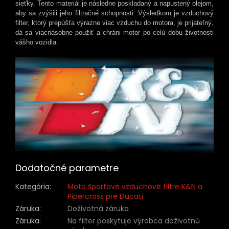
sieťky. Tento materiál je následne poskladaný a napustený olejom,
aby sa zvýšili jeho filtračné schopnosti. Výsledkom je vzduchový
filter, ktorý prepúšťa výrazne viac vzduchu do motora, je prijateľný,
dá sa viacnásobne použiť a chráni motor po celú dobu životnosti
vášho vozidla.
Dodatočné parametre
Kategória
:
Moto športové vzduchové filtre K&N a
Pipercross pre Ducati
Záruka
:
Doživotná záruka
Záruka
:
Na filter poskytuje výrobca doživotnú