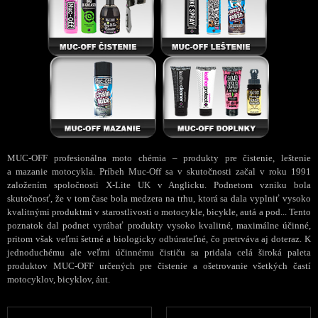
MUC-OFF profesionálna moto chémia – produkty pre čistenie, leštenie
a mazanie motocykla. Príbeh Muc-Off sa v skutočnosti začal v roku 1991
založením spoločnosti X-Lite UK v Anglicku. Podnetom vzniku bola
skutočnosť, že v tom čase bola medzera na trhu, ktorá sa dala vyplniť vysoko
kvalitnými produktmi v starostlivosti o motocykle, bicykle, autá a pod... Tento
poznatok dal podnet vyrábať produkty vysoko kvalitné, maximálne účinné,
pritom však veľmi šetrné a biologicky odbúrateľné, čo pretrváva aj doteraz. K
jednoduchému ale veľmi účinnému čističu sa pridala celá široká paleta
produktov MUC-OFF určených pre čistenie a ošetrovanie všetkých častí
motocyklov, bicyklov, áut.