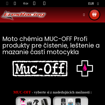
Prejsť
Kontakt
Obchodné podmienky
Doprava S
EUR
na
obsah
NÁKU
KOŠÍ
Moto chémia MUC-OFF Profi
produkty pre čistenie, leštenie a
mazanie častí motocykla
MUC-OFF
- vyberte si z nasledujúcich možností :