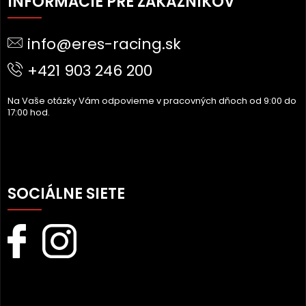
INFORMÁCIE PRE ZÁKAZNÍKOV
P
Ä
info@eres-racing.sk
T
I
+421 903 246 200
E
Na Vaše otázky Vám odpovieme v pracovných dňoch od 9:00 do
17:00 hod.
SOCIÁLNE SIETE