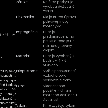
Záruka
:
Na filter poskytuje
výrobca doživotnú
záruku
Elektronika
:
Nie je nutná úprava
palivovej mapy
motocykla
Impregnácia
:
Filter je
ľ) pokým je
predpripravený na
použitie teda je už
naimpregnovaný
olejom
Materiál
:
Filter je vyrobený z
la.
bavlny v 4 - 6
vrstvách
Priepustnosť
:
Vyššia priepustnosť
vali vysoké,
vzduchu oproti
chopnosti na
sériovým filtrom
re zvyčajne
žné čistiť a
Extra
:
Viacnásobné
motora. K&N
použitie - chráni
y, ktorá je
motor po celú dobu
oskladaný a
životnosti
hový filter,
Výkon
:
Filtre zvyšujú výkon
ne použiť a