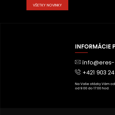
VŠETKY NOVINKY
Z
Á
INFORMÁCIE 
P
Ä
info@eres-
T
I
+421 903 24
E
Na Vaše otázky Vám o
od 9:00 do 17:00 hod.