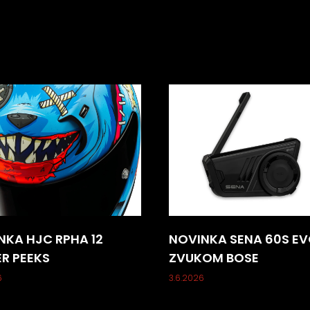
NKA HJC RPHA 12
NOVINKA SENA 60S EV
ER PEEKS
ZVUKOM BOSE
6
3.6.2026