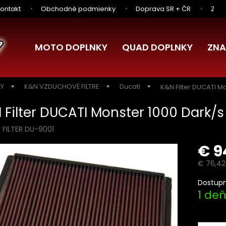
ontakt
Obchodné podmienky
Doprava SR + ČR
Zľav
MOTO DOPLNKY
QUAD DOPLNKY
ZNA
LY
K&N VZDUCHOVÉ FILTRE
Ducati
K&N Filter DUCATI M
 Filter DUCATI Monster 1000 Dark/
 FILTER DU-9001
€ 9
€ 76,42
Jednotk
Dostupn
cena:
1 de