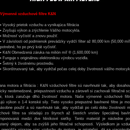
Výmenné vzduchové filtre K&N
• Vysoký prietok vzduchu a vynikajúca filtrácia
• Zvyšujú výkon a zrýchlenie Vášho motocykla.
• Možnosť vyčistiť a znovu použiť.
• V závislosti od podmienok prevádzky vydrží filter až 80,000 km (50,000 mí
potrebné, ho po prvý krát vyčistiť.
• K&N Obmedzená záruka na milión míľ ® (1,600,000 km)
• Funguje s originálnou elektronikou výrobcu vozidla.
• Šetrný k životnému prostrediu.
• Skonštruovaný tak, aby vydržal počas celej doby životnosti vášho motocyk
ana motora a filtrácia : K&N vzduchové filtre sú navrhnuté tak, aby dosaho
icky neobmedzené, priepustnosti vzduchu a zároveň si zachovali filtračné s
ni, ktorá zaručuje dlhú životnosť motora. Naše výmenné vzduchové filt
ujú výkon o 1-4 konské sily. Tieto vysoko priepustné bavlnené filtre je mo
násobne použiť a sú navrhnuté tak, aby vydržali po celú dobu životnosti 
chové filtre sa skladajú zo štyroch až šiestich vrstiev špeciálnej bavln
mponovaná medzi dve hliníkové sieťky. Tento materiál je následne p
stený olejom, aby sa zvýšili jeho filtračné schopnosti. Výsledkom je vzduc
ý prepúšťa výrazne viac vzduchu do motora, je prijateľný, dá sa viacnásob