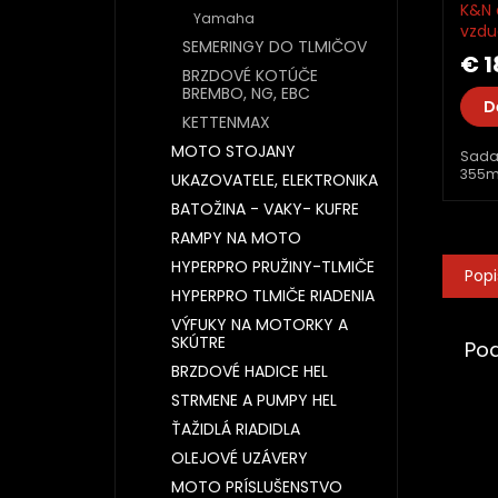
K&N 
Yamaha
vzdu
SEMERINGY DO TLMIČOV
čistič
€ 1
BRZDOVÉ KOTÚČE
BREMBO, NG, EBC
D
KETTENMAX
MOTO STOJANY
Sada 
355ml
UKAZOVATELE, ELEKTRONIKA
BATOŽINA - VAKY- KUFRE
RAMPY NA MOTO
HYPERPRO PRUŽINY-TLMIČE
Popi
HYPERPRO TLMIČE RIADENIA
VÝFUKY NA MOTORKY A
SKÚTRE
Po
BRZDOVÉ HADICE HEL
STRMENE A PUMPY HEL
ŤAŽIDLÁ RIADIDLA
OLEJOVÉ UZÁVERY
MOTO PRÍSLUŠENSTVO