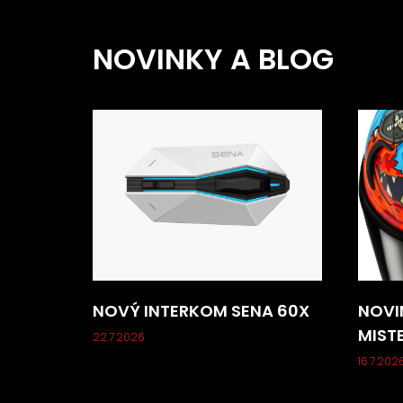
NOVINKY A BLOG
NOVÝ INTERKOM SENA 60X
NOVI
MIST
22.7.2026
16.7.202