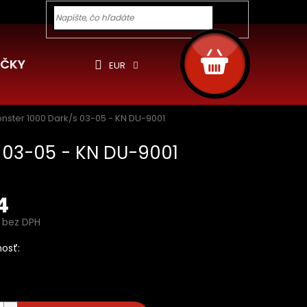
y pre Vás
Ochrana osobných údajov
Cookies
Rekla
Hľadať
NÁKUPNÝ
KOŠÍK
ČKY
EUR
onster 1000 Dark/s 03-05 - KN DU-9001
s 03-05 - KN DU-9001
4
 bez DPH
ová
osť:
ň