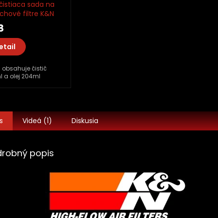
čistiaca sada na
chové filtre K&N
, olej
8
etail
obsahuje čistič
 a olej 204ml
s
Videá (1)
Diskusia
drobný popis