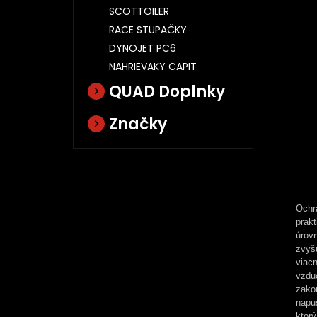
SCOTTOILER
RACE STUPAČKY
DYNOJET PC6
NAHRIEVAKY CAPIT
QUAD Doplnky
Značky
Ochr
prakt
úrov
zvyš
viac
vzdu
zako
napu
ktor