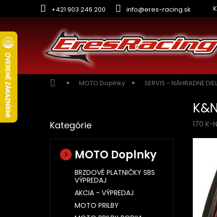
Prejsť
K
+421 903 246 200
info@eres-racing.sk
na
obsah
Domov
MOTO Doplnky
SERVIS - NÁHRADNÉ DIE
B
K&N
o
Preskočiť
č
Kategórie
170 K-N
kategórie
n
ý
p
MOTO Doplnky
a
n
BRZDOVÉ PLATNIČKY SBS
VÝPREDAJ
e
l
AKCIA - VÝPREDAJ
MOTO PRILBY