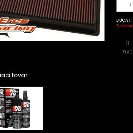
DUCATI 
Detailn
TLAČ
iaci tovar