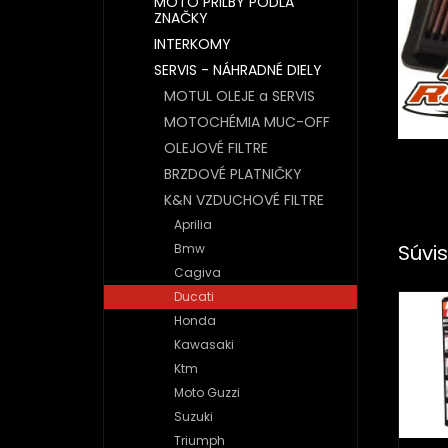
MOTO PRILBY PODĽA
ZNAČKY
INTERKOMY
SERVIS - NÁHRADNÉ DIELY
MOTUL OLEJE a SERVIS
MOTOCHÉMIA MUC-OFF
OLEJOVÉ FILTRE
BRZDOVÉ PLATNIČKY
K&N VZDUCHOVÉ FILTRE
Aprilia
Súvis
Bmw
Cagiva
Ducati
Honda
Kawasaki
Ktm
Moto Guzzi
Suzuki
Triumph