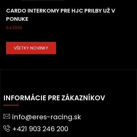
CARDO INTERKOMY PRE HJC PRILBY UŽ V
PONUKE
9.4.2026
VŠETKY NOVINKY
Z
Á
INFORMÁCIE PRE ZÁKAZNÍKOV
P
Ä
info@eres-racing.sk
T
I
+421 903 246 200
E