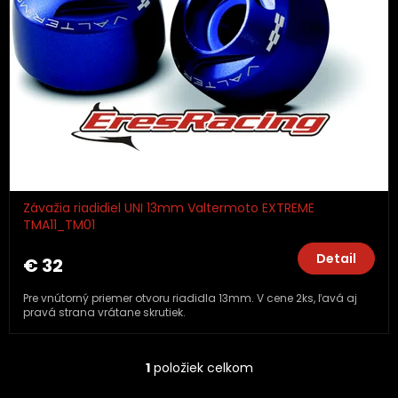
p
r
o
d
u
k
t
o
v
Závažia riadidiel UNI 13mm Valtermoto EXTREME
TMA11_TM01
Detail
€ 32
Pre vnútorný priemer otvoru riadidla 13mm. V cene 2ks, ľavá aj
pravá strana vrátane skrutiek.
1
položiek celkom
O
v