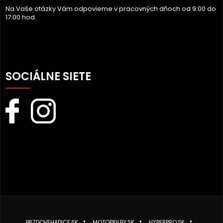
Na Vaše otázky Vám odpovieme v pracovných dňoch od 9:00 do
17:00 hod.
SOCIÁLNE SIETE
BRZDOVEHADICE.SK
MOTOPRILBY.SK
HYPERPRO.SK