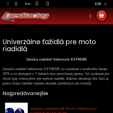
Prejsť
Kontakt
Obchodné podmienky
Doprava S
EUR
na
obsah
NÁKU
KOŠÍ
Univerzálne ťažidlá pre moto
riadidlá
Závažia riadidiel Valtermoto EXTREME
Závažia riadidiel Valtermoto EXTREME sú vyrobené z kvalitného duralu
7075 a sú dostupné v 7 farbách elox povrchovej úpravy. Sú vyrábané pre
rôzne typy motocyklov pre sériové riadidlá. Balenie obsahuje 2ks ľavú aj
pravú stranu ťažidiel vrátane skrutiek potrebných pre montáž.
Najpredávanejšie
Závažia riadidiel UNI 13mm Valtermoto