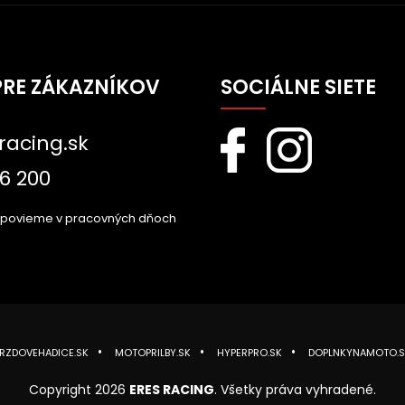
PRE ZÁKAZNÍKOV
SOCIÁLNE SIETE
racing.sk
6 200
dpovieme v pracovných dňoch
RZDOVEHADICE.SK
MOTOPRILBY.SK
HYPERPRO.SK
DOPLNKYNAMOTO.S
Copyright 2026
ERES RACING
. Všetky práva vyhradené.