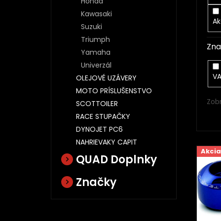
Honda
v
Kawasaki
Ak
Suzuki
Triumph
Zna
Yamaha
Univerzál
V
OLEJOVÉ UZÁVERY
MOTO PRÍSLUŠENSTVO
Zob
SCOTTOILER
RACE STUPAČKY
DYNOJET PC6
NAHRIEVAKY CAPIT
V
Akcia
ý
QUAD Doplnky
p
i
Značky
s
p
r