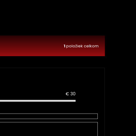
1
položiek celkom
€
30