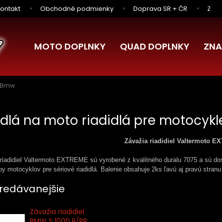
ontakt
Obchodné podmienky
Doprava SR + ČR
Zľav
MOTO DOPLNKY
QUAD DOPLNKY
ZNA
Bmw
idlá na moto riadidlá pre motocyk
Závažia riadidiel Valtermoto 
riadidiel Valtermoto EXTREME sú vyrobené z kvalitného duralu 7075 a sú dos
py motocyklov pre sériové riadidlá. Balenie obsahuje 2ks ľavú aj pravú stranu
redávanejšie
Závažia riadidiel
BMW S 1000 R/RR