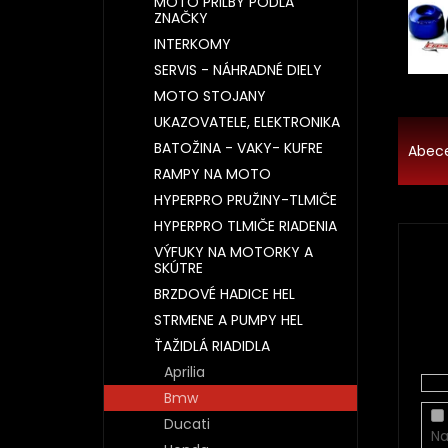
MOTO PRILBY PODĽA
ZNAČKY
INTERKOMY
SERVIS - NÁHRADNÉ DIELY
MOTO STOJANY
UKAZOVATELE, ELEKTRONIKA
R
a
BATOŽINA - VAKY- KUFRE
Abec
d
RAMPY NA MOTO
e
HYPERPRO PRUŽINY-TLMIČE
n
HYPERPRO TLMIČE RIADENIA
i
VÝFUKY NA MOTORKY A
e
SKÚTRE
p
BRZDOVÉ HADICE HEL
r
STRMENE A PUMPY HEL
o
d
ŤAŽIDLÁ RIADIDLA
u
Aprilia
k
Bmw
t
Ducati
o
Na