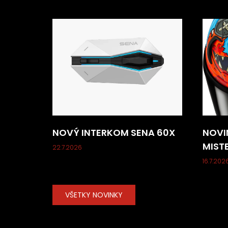
NOVÝ INTERKOM SENA 60X
NOVI
MIST
22.7.2026
16.7.202
VŠETKY NOVINKY