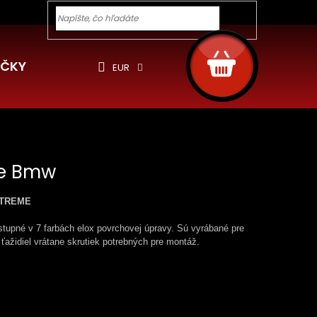
y pre Vás
Ochrana osobných údajov
Cookies
Rekla
Hľadať
NÁKUPNÝ
KOŠÍK
ČKY
EUR
le Bmw
EXTREME
tupné v 7 farbách elox povrchovej úpravy. Sú vyrábané pre
 ťažidiel vrátane skrutiek potrebných pre montáž.