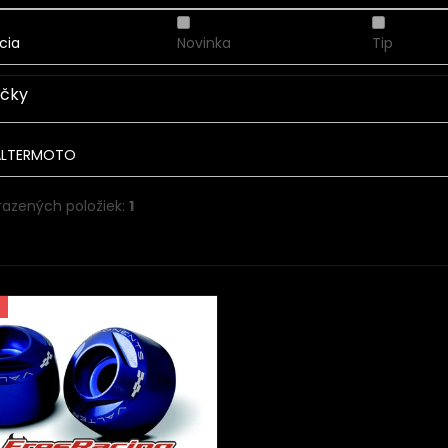
cia
Novinka
Tip
čky
ALTERMOTO
razených položiek:
1