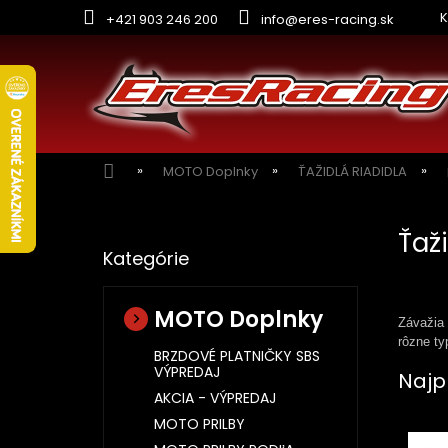
Prejsť
K
+421 903 246 200
info@eres-racing.sk
na
obsah
Domov
MOTO Doplnky
ŤAŽIDLÁ RIADIDLA
B
o
Ťaž
Preskočiť
č
Kategórie
kategórie
n
ý
p
MOTO Doplnky
Závažia 
a
rôzne ty
n
BRZDOVÉ PLATNIČKY SBS
VÝPREDAJ
e
Najp
l
AKCIA - VÝPREDAJ
MOTO PRILBY