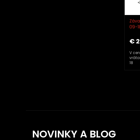
o
d
u
k
Záva
t
09-1
TMA
o
€ 2
v
V cen
vráta
18
NOVINKY A BLOG