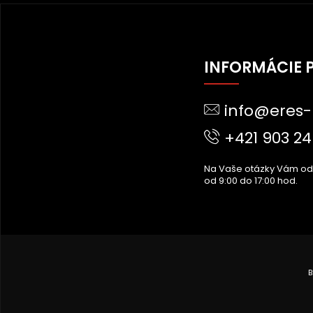
Z
Á
INFORMÁCIE 
P
Ä
info@eres-
T
I
+421 903 24
E
Na Vaše otázky Vám o
od 9:00 do 17:00 hod.
B