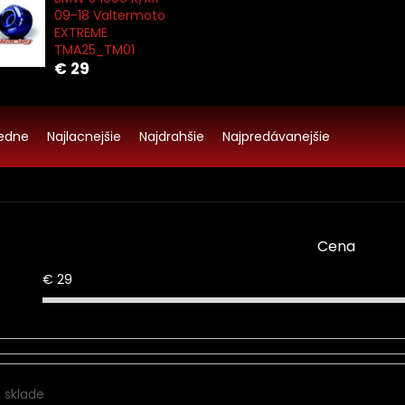
09-18 Valtermoto
EXTREME
TMA25_TM01
€ 29
edne
Najlacnejšie
Najdrahšie
Najpredávanejšie
Cena
€
29
 sklade