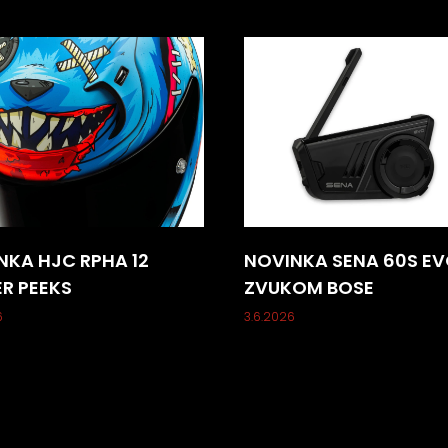
r
v
k
y
v
ý
p
i
s
u
NKA HJC RPHA 12
NOVINKA SENA 60S EV
ER PEEKS
ZVUKOM BOSE
6
3.6.2026