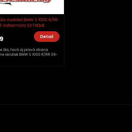
žia riadidiel BMW S 1000 R/RR
8 Valtermoto EXTREME
25_TM01
Detail
9
e 2ks, ľavá aj pravá strana
ne skrutiek BMW S 1000 R/RR 09-
O
v
l
á
d
a
c
i
e
p