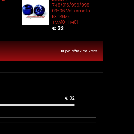
748/916/996/998
03-06 Valtermoto
EXTREME
TMA10_TM01
€ 32
13
položiek celkom
€
32