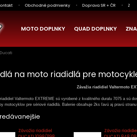
ontakt
Obchodné podmienky
Doprava SR + ČR
Zľav
MOTO DOPLNKY
QUAD DOPLNKY
ZNA
Ducati
idlá na moto riadidlá pre motocykl
Závažia riadidiel Valtermoto 
riadidiel Valtermoto EXTREME sú vyrobené z kvalitného duralu 7075 a sú dos
py motocyklov pre sériové riadidlá. Balenie obsahuje 2ks ľavú aj pravú stranu
redávanejšie
Závažia riadidiel
Závažia riadidie
DUCATI 1098/1198
DUCATI 848 08