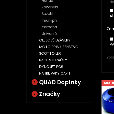
Honda
o
Na
v
Kawasaki
Suzuki
Ak
Triumph
Yamaha
Zna
Univerzál
OLEJOVÉ UZÁVERY
V
MOTO PRÍSLUŠENSTVO
SCOTTOILER
Zob
RACE STUPAČKY
DYNOJET PC6
NAHRIEVAKY CAPIT
V
QUAD Doplnky
Akcia
ý
p
Značky
i
s
p
r