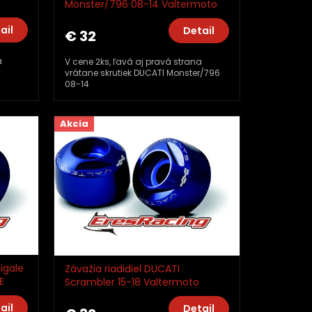
Monster/796 08-14 Valtermoto
EXTREME TMA10_TM01
ail
Detail
€ 32
a
V cene 2ks, ľavá aj pravá strana
vrátane skrutiek DUCATI Monster/796
08-14
Akcia
igale
Závažia riadidiel DUCATI
E
Scrambler 15-18 Valtermoto
EXTREME TMA10_TM01
ail
Detail