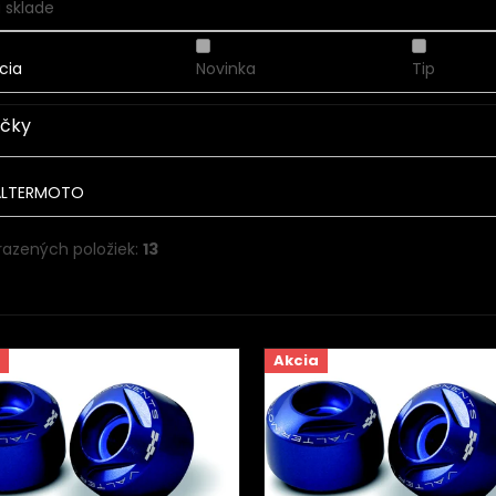
 sklade
cia
Novinka
Tip
čky
ALTERMOTO
razených položiek:
13
Akcia