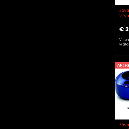
Záva
13 V
TMA
€ 
V cen
vráta
Akcia
Záva