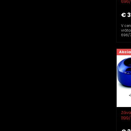
696/
EXTR
€ 3
V cen
vráta
696/
Akcia
Záva
1199
EXTR