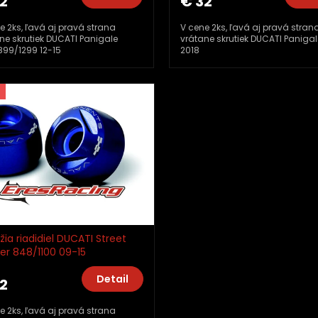
2
€ 32
e 2ks, ľavá aj pravá strana
V cene 2ks, ľavá aj pravá stran
ne skrutiek DUCATI Panigale
vrátane skrutiek DUCATI Panigal
899/1299 12-15
2018
žia riadidiel DUCATI Street
ter 848/1100 09-15
ermoto EXTREME TMA11_TM01
Detail
2
e 2ks, ľavá aj pravá strana