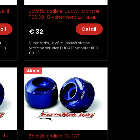
el 11-
Závažia riadidiel DUCATI Monster
1100 09-13 Valtermoto EXTREME
TMA11_TM01
ail
Detail
€ 32
a
V cene 2ks, ľavá aj pravá strana
1-18
vrátane skrutiek DUCATI Monster 1100
09-13
Akcia
nster
Závažia riadidiel DUCATI