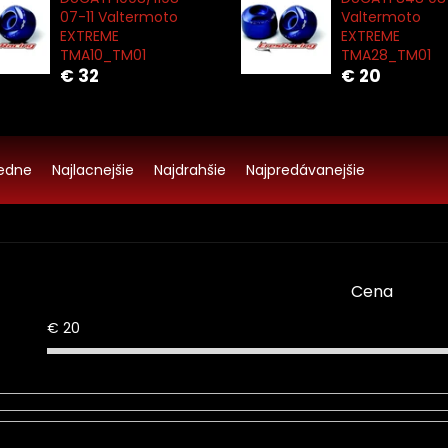
07-11 Valtermoto
Valtermoto
EXTREME
EXTREME
TMA10_TM01
TMA28_TM01
€ 32
€ 20
edne
Najlacnejšie
Najdrahšie
Najpredávanejšie
Cena
€
20