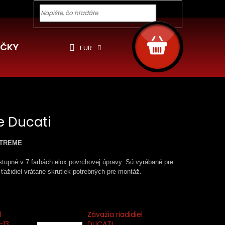
y pre Vás
Ochrana osobných údajov
Cookies
Rekla
Hľadať
NÁKUPNÝ
KOŠÍK
ČKY
EUR
e Ducati
EXTREME
tupné v 7 farbách elox povrchovej úpravy. Sú vyrábané pre
 ťažidiel vrátane skrutiek potrebných pre montáž.
l
Závažia riadidiel
-13
DUCATI