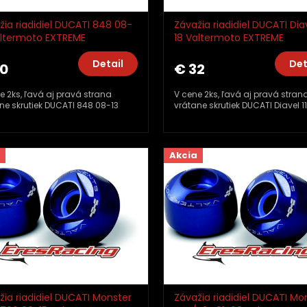
žia riadidiel DUCATI 848 08-
Závažia riadidiel DUCATI Diav
altermoto EXTREME
18 Valtermoto EXTREME
28_TM01
TMA11_TM01
Detail
Det
20
€ 32
e 2ks, ľavá aj pravá strana
V cene 2ks, ľavá aj pravá stran
ne skrutiek DUCATI 848 08-13
vrátane skrutiek DUCATI Diavel 1
Akcia
žia riadidiel DUCATI Monster
Závažia riadidiel DUCATI Mo