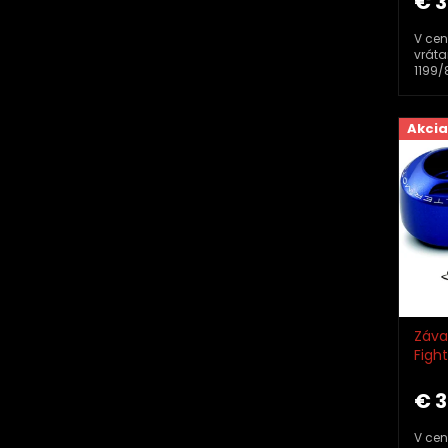
€ 3
V cen
vráta
1199/
Akcia
Záva
Figh
Valt
€ 3
V cen