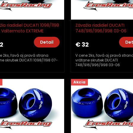
žia riadidiel DUCATI 1098/1198
Závažia riadidiel DUCATI
1 Valtermoto EXTREME
748/916/996/998 03-06
10_TM01
Valtermoto EXTREME TMA10
Detail
Det
2
€ 32
e 2ks, ľavá aj pravá strana
V cene 2ks, ľavá aj pravá stran
ne skrutiek DUCATI 1098/1198 07-
vrátane skrutiek DUCATI
748/916/996/998 03-06
Akcia