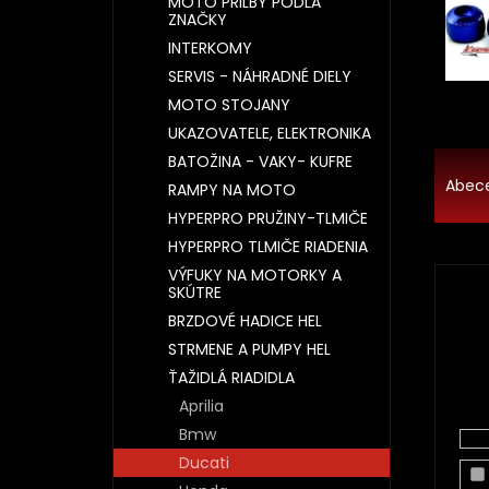
MOTO PRILBY PODĽA
ZNAČKY
INTERKOMY
SERVIS - NÁHRADNÉ DIELY
MOTO STOJANY
UKAZOVATELE, ELEKTRONIKA
R
BATOŽINA - VAKY- KUFRE
a
Abec
RAMPY NA MOTO
d
HYPERPRO PRUŽINY-TLMIČE
e
HYPERPRO TLMIČE RIADENIA
n
VÝFUKY NA MOTORKY A
i
SKÚTRE
e
BRZDOVÉ HADICE HEL
p
r
STRMENE A PUMPY HEL
o
ŤAŽIDLÁ RIADIDLA
d
Aprilia
u
Bmw
k
Ducati
t