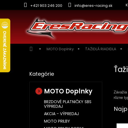
Prejsť
K
+421 903 246 200
info@eres-racing.sk
na
obsah
Domov
MOTO Doplnky
ŤAŽIDLÁ RIADIDLA
B
o
Ťaž
Preskočiť
č
Kategórie
kategórie
n
ý
p
MOTO Doplnky
Závažia 
a
rôzne ty
n
BRZDOVÉ PLATNIČKY SBS
VÝPREDAJ
e
Najp
l
AKCIA - VÝPREDAJ
MOTO PRILBY