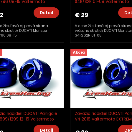
796 08-15 Valtermoto
S4R/S2R 01-08 Valtermoto
EME TMA10_TM01
EXTREME TMA04_TM01
Detail
Det
2
€ 29
e 2ks, ľavá aj pravá strana
V cene 2ks, ľavá aj pravá stran
ne skrutiek DUCATI Monster
vrátane skrutiek DUCATI Monster
796 08-15
S4R/S2R 01-08
Akcia
žia riadidiel DUCATI Panigale
Závažia riadidiel DUCATI Pan
/899/1299 12-15 Valtermoto
V4 2018 Valtermoto EXTREM
EME TMA10_TM01
TMA10_TM01
Detail
Det