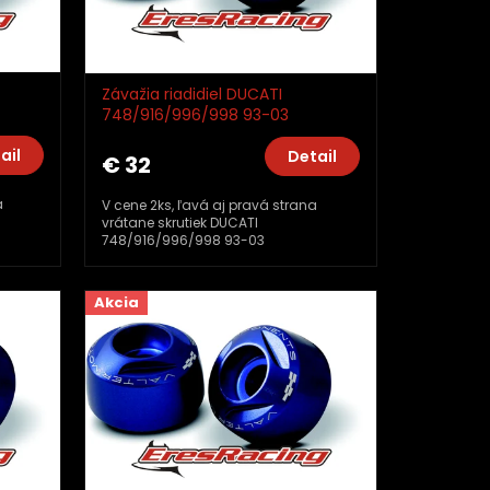
Závažia riadidiel DUCATI
748/916/996/998 93-03
_TM01
Valtermoto EXTREME TMA10_TM01
ail
Detail
€ 32
a
V cene 2ks, ľavá aj pravá strana
vrátane skrutiek DUCATI
748/916/996/998 93-03
Akcia