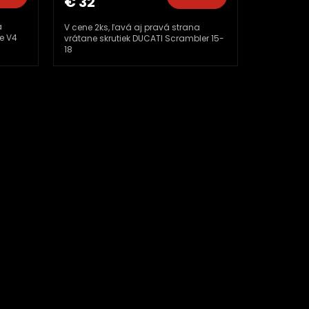
€ 32
a
V cene 2ks, ľavá aj pravá strana
e V4
vrátane skrutiek DUCATI Scrambler 15-
18