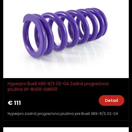
Hyperpro Buell XB9-R/S 02-04 Zadná progresívna
pružina SP-BU09-SSB001
Detail
€ 111
Hyperpro zadná progresívna pružina pre Buell XB9-R/S 02-04