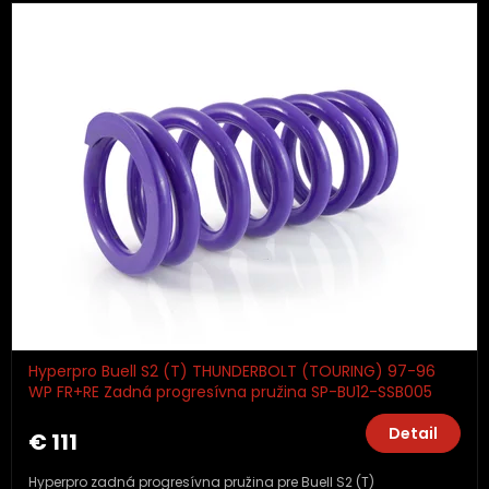
Hyperpro Buell S2 (T) THUNDERBOLT (TOURING) 97-96
WP FR+RE Zadná progresívna pružina SP-BU12-SSB005
Detail
€ 111
Hyperpro zadná progresívna pružina pre Buell S2 (T)