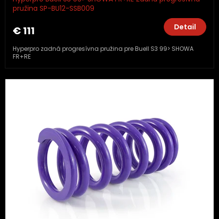
pružina SP-BU12-SSB009
Detail
€ 111
Hyperpro zadná progresívna pružina pre Buell S3 99> SHOWA
FR+RE