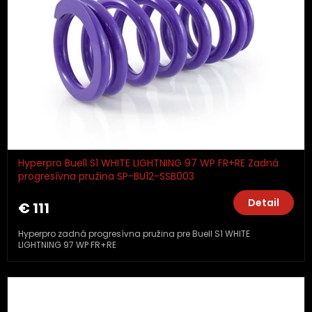
Hyperpro Buell S1 WHITE LIGHTNING 97 WP FR+RE Zadná
progresívna pružina SP-BU12-SSB003
Detail
€ 111
Hyperpro zadná progresívna pružina pre Buell S1 WHITE
LIGHTNING 97 WP FR+RE