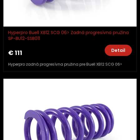
Hyperpro Buell XB12 SCG 06> Zadná progresívna pružina
SP-BU12-SSB011
Detail
€ 111
Hyperpro zadná progresívna pružina pre Buell XB12 SCG 06>