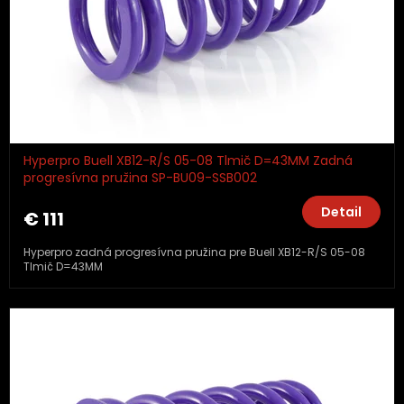
Hyperpro Buell XB12-R/S 05-08 Tlmič D=43MM Zadná
progresívna pružina SP-BU09-SSB002
Detail
€ 111
Hyperpro zadná progresívna pružina pre Buell XB12-R/S 05-08
Tlmič D=43MM