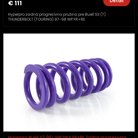
Detail
€ 111
Hyperpro zadná progresívna pružina pre Buell S3 (T)
THUNDERBOLT (TOURING) 97-98 WP FR+RE
Hyperpro Buell S3 99> SHOWA FR+RE Zadná progresívna