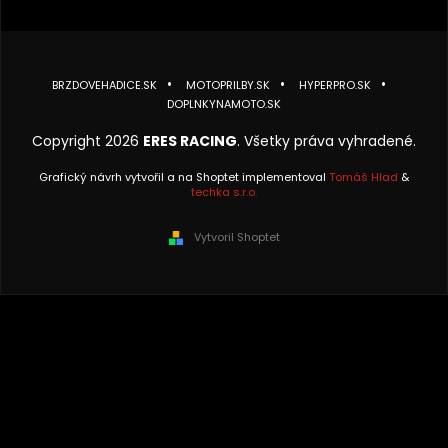
BRZDOVEHADICE.SK
MOTOPRILBY.SK
HYPERPRO.SK
DOPLNKYNAMOTO.SK
Copyright 2026
ERES RACING
. Všetky práva vyhradené.
Grafický návrh vytvořil a na Shoptet implementoval
Tomáš Hlad
&
techka s.r.o.
Vytvoril Shoptet