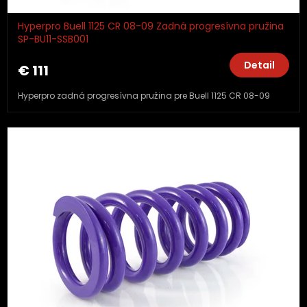
Hyperpro Buell 1125 CR 08-09 Zadná progresívna pružina
SP-BU11-SSB001
Detail
€ 111
Hyperpro zadná progresívna pružina pre Buell 1125 CR 08-09