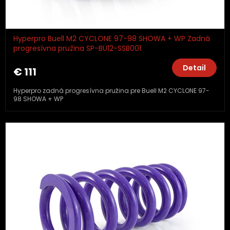
Hyperpro Buell M2 CYCLONE 97-98 SHOWA + WP Zadná
progresívna pružina SP-BU12-SSB001
Detail
€ 111
Hyperpro zadná progresívna pružina pre Buell M2 CYCLONE 97-
98 SHOWA + WP