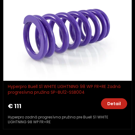
Hyperpro Buell S1 WHITE LIGHTNING 98 WP FR+RE Zadná
progresívna pružina SP-BU12-SSB004
Detail
€ 111
Hyperpro zadná progresívna pružina pre Buell S1 WHITE
LIGHTNING 98 WP FR+RE