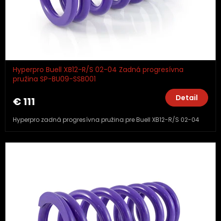
Hyperpro Buell XB12-R/S 02-04 Zadná progresívna
pružina SP-BU09-SSB001
Detail
€ 111
Hyperpro zadná progresívna pružina pre Buell XB12-R/S 02-04