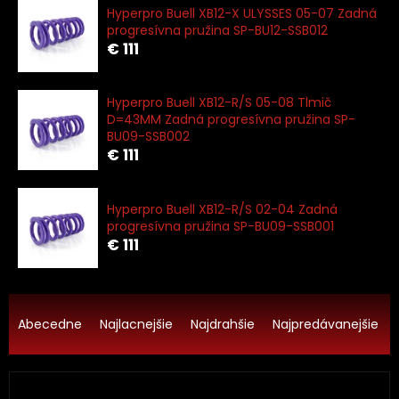
Hyperpro Buell XB12-X ULYSSES 05-07 Zadná
progresívna pružina SP-BU12-SSB012
€ 111
Hyperpro Buell XB12-R/S 05-08 Tlmič
D=43MM Zadná progresívna pružina SP-
BU09-SSB002
€ 111
Hyperpro Buell XB12-R/S 02-04 Zadná
progresívna pružina SP-BU09-SSB001
€ 111
R
a
Abecedne
Najlacnejšie
Najdrahšie
Najpredávanejšie
d
e
n