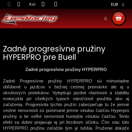
Prejsť
Kontakt
Obchodné podmienky
Doprava S
EUR
na
obsah
NÁKU
KOŠÍ
Zadné progresívne pružiny
HYPERPRO pre Buell
Zadné progresívne pružiny HYPERPRO
Zadné Progresívne pružiny HYPERPRO sú mimoriadne
obľúbené u jazdcov v bežnej cestnej premávke ale aj u
okruhových pretekárov. Vylepšujú jazdné vlastnosti a stabilitu
motocykla pri všetkých typoch náročnosti použitia ako aj
zaťaženia. Progresivita týchto pružín zabezpečuje to že jemné
cestné nerovnosti sú ponímané jemne vinutou časťou Hyperpro
pružiny a tie veľké nerovnosti hustejšie vinutou časťou. Tento
efekt sa dobre prejavuje aj pri brzdnom účinku. Čím viac túto
HYPERPRO pružinu zaťažíte tým je tuhšia. Pruženie dokáže