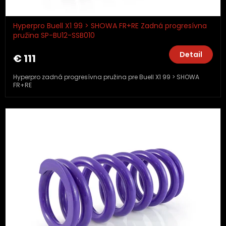
Hyperpro Buell X1 99 > SHOWA FR+RE Zadná progresívna
pružina SP-BU12-SSB010
Detail
€ 111
Hyperpro zadná progresívna pružina pre Buell X1 99 > SHOWA
FR+RE