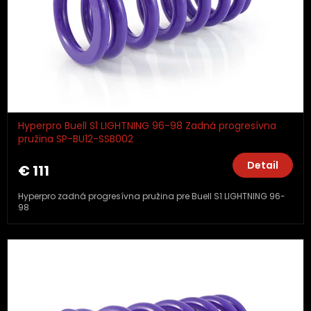
Hyperpro Buell S1 LIGHTNING 96-98 Zadná progresívna
pružina SP-BU12-SSB002
Detail
€ 111
Hyperpro zadná progresívna pružina pre Buell S1 LIGHTNING 96-
98