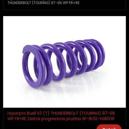
THUNDERBOLT (TOURING) 97-96 WP FR+RE
Hyperpro Buell S3 (T) THUNDERBOLT (TOURING) 97-98
WP FR+RE Zadná progresívna pružina SP-BU12-SSB006