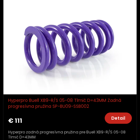
Hyperpro Buell XB9-R/S 05-08 Tlmič D=43MM Zadná
progresívna pružina SP-BU09-SSB002
Detail
€ 111
Hyperpro zadná progresívna pružina pre Buell XB9-R/S 05-08
Tlmič D=43MM