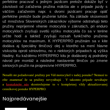
perfektne pracovať s jedným jazdcom pretože dokáže byť v
závislosti od zaťaženia pružina mäkšia ale v prípade jazdy s
väčším zaťažením napr. s dvomi jazdcami pracuje opäť
perfektne pretože bude pruženie tuhšie. Na základe skúsenosti
už množstva Slovenských zákazníkov výborne odstraňujú tieto
pružiny nepríjemné vlnenie motocykla v zákrutách, pri enduro
motocykloch zvyšujú svetlú výšku motocykla čo sa v teréne
určite hodí a taktiež zvyšujú rozsah funkčného pruženia
motocyklov na maximum. K HYPERPRO pružinám sa v kite
dodáva aj špeciálny tlmičový olej u ktorého sa mení hlavne
viskozita oproti sériovému, no v niektorých prípadoch aj výška
hladiny. Ku každému HYPERPRO kitu je dodávaný aj podrobný
návod pre montáž a následné nastavenie tlmičov po zmene
sériových pružín na progresívne HYPERPRO.
Nenašli ste požadované pružiny pre Váš motocykel v našej ponuke? Nemusí to
ešte znamenať že sa pružiny nevyrábajú . V takomto prípade neváhajte
a
kontaktujte nás
skontrolujeme to v kompletnej vždy aktualizovanej
cenníkovej ponuke HYPERPRO.
Najpredávanejšie