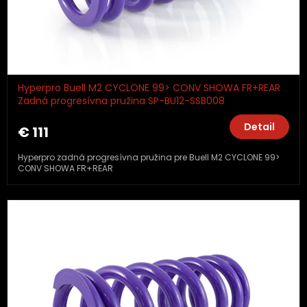
Hyperpro Buell M2 CYCLONE 99> CONV SHOWA FR+REAR
Zadná progresívna pružina SP-BU12-SSB008
Detail
€ 111
Hyperpro zadná progresívna pružina pre Buell M2 CYCLONE 99>
CONV SHOWA FR+REAR