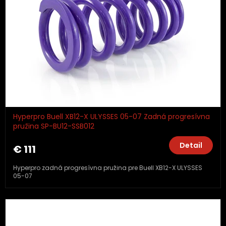
Hyperpro Buell XB12-X ULYSSES 05-07 Zadná progresívna
pružina SP-BU12-SSB012
Detail
€ 111
Hyperpro zadná progresívna pružina pre Buell XB12-X ULYSSES
05-07