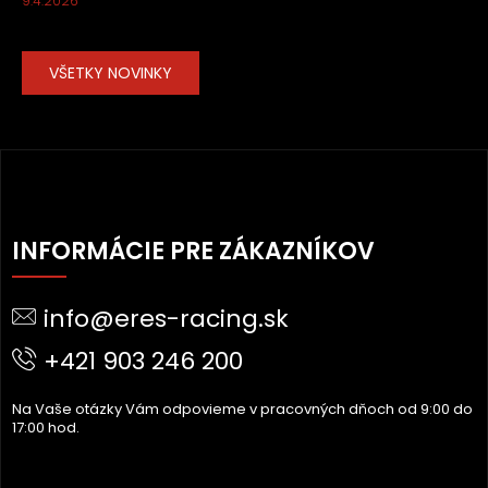
9.4.2026
VŠETKY NOVINKY
Z
Á
INFORMÁCIE PRE ZÁKAZNÍKOV
P
Ä
info@eres-racing.sk
T
I
+421 903 246 200
E
Na Vaše otázky Vám odpovieme v pracovných dňoch od 9:00 do
17:00 hod.