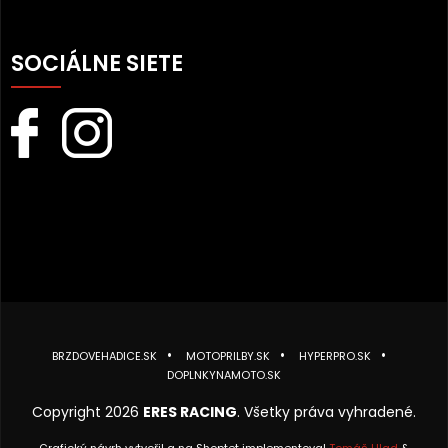
SOCIÁLNE SIETE
BRZDOVEHADICE.SK
MOTOPRILBY.SK
HYPERPRO.SK
DOPLNKYNAMOTO.SK
Copyright 2026
ERES RACING
. Všetky práva vyhradené.
Grafický návrh vytvořil a na Shoptet implementoval
Tomáš Hlad
&