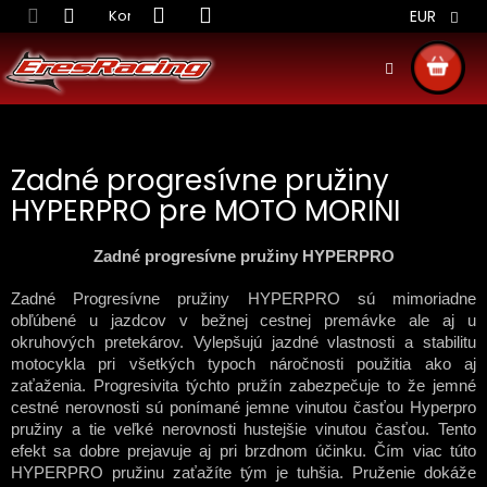
Prejsť
Kontakt
Obchodné podmienky
Doprava S
EUR
na
obsah
NÁKU
KOŠÍ
Zadné progresívne pružiny
HYPERPRO pre MOTO MORINI
Zadné progresívne pružiny HYPERPRO
Zadné Progresívne pružiny HYPERPRO sú mimoriadne
obľúbené u jazdcov v bežnej cestnej premávke ale aj u
okruhových pretekárov. Vylepšujú jazdné vlastnosti a stabilitu
motocykla pri všetkých typoch náročnosti použitia ako aj
zaťaženia. Progresivita týchto pružín zabezpečuje to že jemné
cestné nerovnosti sú ponímané jemne vinutou časťou Hyperpro
pružiny a tie veľké nerovnosti hustejšie vinutou časťou. Tento
efekt sa dobre prejavuje aj pri brzdnom účinku. Čím viac túto
HYPERPRO pružinu zaťažíte tým je tuhšia. Pruženie dokáže