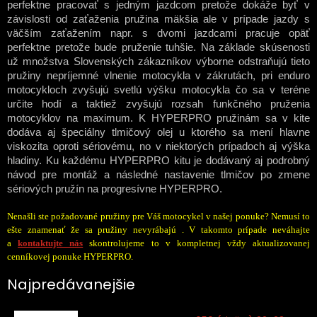
perfektne pracovať s jedným jazdcom pretože dokáže byť v
závislosti od zaťaženia pružina mäkšia ale v prípade jazdy s
väčším zaťažením napr. s dvomi jazdcami pracuje opäť
perfektne pretože bude pruženie tuhšie. Na základe skúsenosti
už množstva Slovenských zákazníkov výborne odstraňujú tieto
pružiny nepríjemné vlnenie motocykla v zákrutách, pri enduro
motocykloch zvyšujú svetlú výšku motocykla čo sa v teréne
určite hodí a taktiež zvyšujú rozsah funkčného pruženia
motocyklov na maximum. K HYPERPRO pružinám sa v kite
dodáva aj špeciálny tlmičový olej u ktorého sa mení hlavne
viskozita oproti sériovému, no v niektorých prípadoch aj výška
hladiny. Ku každému HYPERPRO kitu je dodávaný aj podrobný
návod pre montáž a následné nastavenie tlmičov po zmene
sériových pružín na progresívne HYPERPRO.
Nenašli ste požadované pružiny pre Váš motocykel v našej ponuke? Nemusí to
ešte znamenať že sa pružiny nevyrábajú . V takomto prípade neváhajte
a
kontaktujte nás
skontrolujeme to v kompletnej vždy aktualizovanej
cenníkovej ponuke HYPERPRO.
Najpredávanejšie