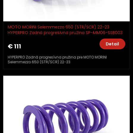
MOTO MORINI Seiemmezzo 650 (STR/SCR) 22-23
HYPERPRO Zadná progresívna pružina SP-MM06-SSB003
Detail
€ 111
HYPERPRO Zadná progresívna pružina pre MOTO MORINI
Seiemmezzo 650 (STR/SCR) 22-23