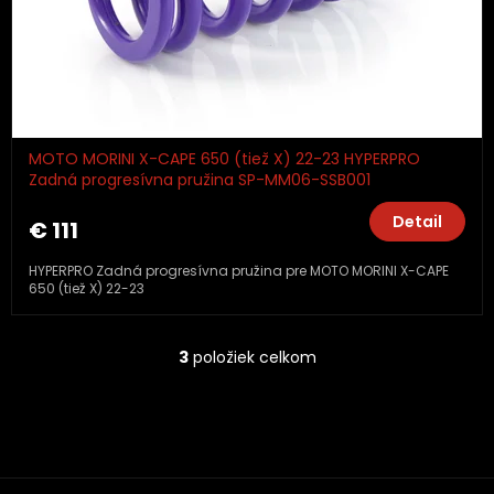
MOTO MORINI X-CAPE 650 (tiež X) 22-23 HYPERPRO
Zadná progresívna pružina SP-MM06-SSB001
Detail
€ 111
HYPERPRO Zadná progresívna pružina pre MOTO MORINI X-CAPE
650 (tiež X) 22-23
3
položiek celkom
O
v
l
á
d
a
c