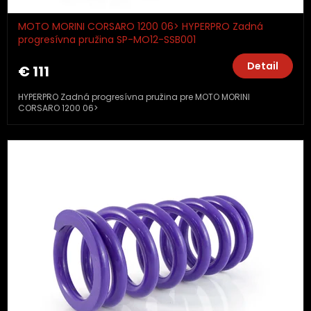
MOTO MORINI CORSARO 1200 06> HYPERPRO Zadná
progresívna pružina SP-MO12-SSB001
Detail
€ 111
HYPERPRO Zadná progresívna pružina pre MOTO MORINI
CORSARO 1200 06>