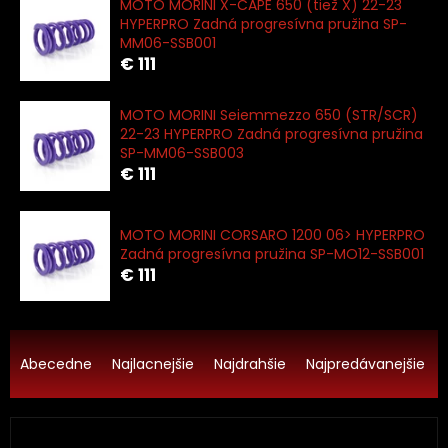
MOTO MORINI X-CAPE 650 (tiež X) 22-23
HYPERPRO Zadná progresívna pružina SP-
MM06-SSB001
€ 111
MOTO MORINI Seiemmezzo 650 (STR/SCR)
22-23 HYPERPRO Zadná progresívna pružina
SP-MM06-SSB003
€ 111
MOTO MORINI CORSARO 1200 06> HYPERPRO
Zadná progresívna pružina SP-MO12-SSB001
€ 111
R
a
Abecedne
Najlacnejšie
Najdrahšie
Najpredávanejšie
d
e
n