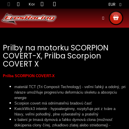
Prejsť
Kontakt
Obchodné podmienky
Doprava S
EUR
na
obsah
NÁKU
KOŠÍ
Prilby na motorku SCORPION
COVERT-X, Prilba Scorpion
COVERT X
Prilba SCORPION COVERT-X
materiál TCT (Tri Composit Technology) - veľmi ľahký a odolný, pri
náraze umožňuje progresívnu deformáciu skeletu a absorpciu
energie
Scorpion covert má odnímateľnú bradovú časť
KwickWick3 interiér - hypoalergénny, rozptyľuje pot z tváre a
hlavy, veľmi pohodlný, plne vyberateľný a prateľný
v balení je tmavá dymová a ľahko dymová clona (možnosť
dokúpenia clony čírej, zrkadlovo zlatej alebo striebornej) -