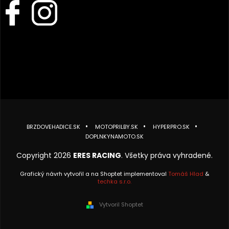
BRZDOVEHADICE.SK
MOTOPRILBY.SK
HYPERPRO.SK
DOPLNKYNAMOTO.SK
Copyright 2026
ERES RACING
. Všetky práva vyhradené.
Grafický návrh vytvořil a na Shoptet implementoval
Tomáš Hlad
&
techka s.r.o.
Vytvoril Shoptet