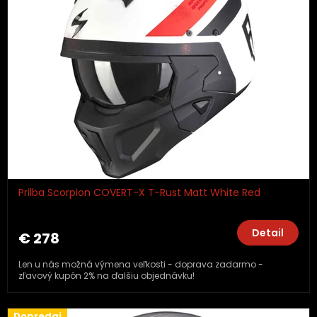
s
p
r
o
d
u
k
t
o
v
Prilba Scorpion COVERT-X T-Rust Matt White Red
Detail
€ 278
Len u nás možná výmena veľkosti - doprava zadarmo -
zľavový kupón 2% na ďalšiu objednávku!
Dopredaj