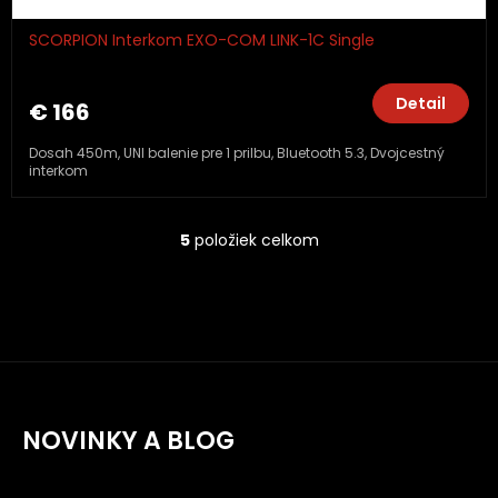
SCORPION Interkom EXO-COM LINK-1C Single
Detail
€ 166
Dosah 450m, UNI balenie pre 1 prilbu, Bluetooth 5.3, Dvojcestný
interkom
5
položiek celkom
O
v
l
á
d
a
c
i
e
NOVINKY A BLOG
p
r
v