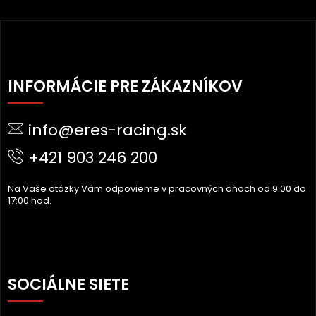
Z
Á
INFORMÁCIE PRE ZÁKAZNÍKOV
P
Ä
info@eres-racing.sk
T
I
+421 903 246 200
E
Na Vaše otázky Vám odpovieme v pracovných dňoch od 9:00 do
17:00 hod.
SOCIÁLNE SIETE