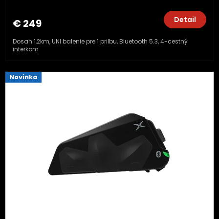
Detail
€ 249
Dosah 1,2km, UNI balenie pre 1 prilbu, Bluetooth 5.3, 4-cestný
interkom
Novinka