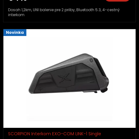
Dosah 1,2km, UNI balenie pre 2 prilby, Bluetooth 5.3, 4-cestný
interkom
Novinka
SCORPION Interkom EXO-COM LINK-1 Single