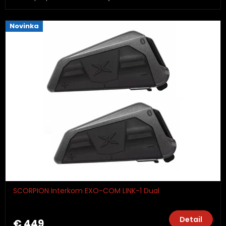
Novinka
SCORPION Interkom EXO-COM LINK-1 Dual
Detail
€ 449