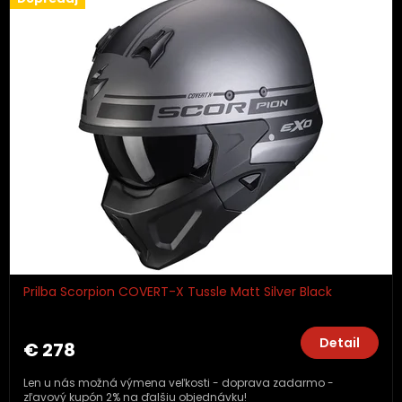
Prilba Scorpion COVERT-X Tussle Matt Silver Black
Detail
€ 278
Len u nás možná výmena veľkosti - doprava zadarmo -
zľavový kupón 2% na ďalšiu objednávku!