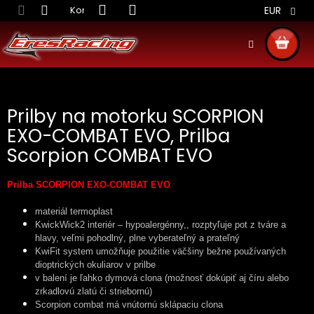
Prejsť
Kontakt
Obchodné podmienky
Doprava S
EUR
na
obsah
NÁKU
KOŠÍ
Prilby na motorku SCORPION
EXO-COMBAT EVO, Prilba
Scorpion COMBAT EVO
Prilba SCORPION EXO-COMBAT EVO
materiál termoplast
KwickWick2 interiér – hypoalergénny,, rozptyľuje pot z tváre a
hlavy, veľmi pohodlný, plne vyberateľný a prateľný
KwiFit system umožňuje použitie väčšiny bežne používaných
dioptrických okuliarov v prilbe
v balení je ľahko dymová clona (možnosť dokúpiť aj číru alebo
zrkadlovú zlatú či striebornú)
Scorpion combat má vnútornú sklápaciu clona