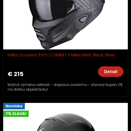
Prilba Scorpion EXO-COMBAT II Miles Matt Black Silver
Detail
€ 215
Možná výmena veľkosti - doprava zadarmo - zľavový kupón 2%
na ďalšiu objednávku!
Novinka
7% ZLAVA!