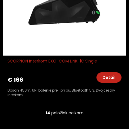
SCORPION Interkom EXO-COM LINK-1C Single
Detail
€ 166
Dosah 450m, UNI balenie pre 1 prilbu, Bluetooth 5.3, Dvojcestný
interkom
14
položiek celkom
O
v
l