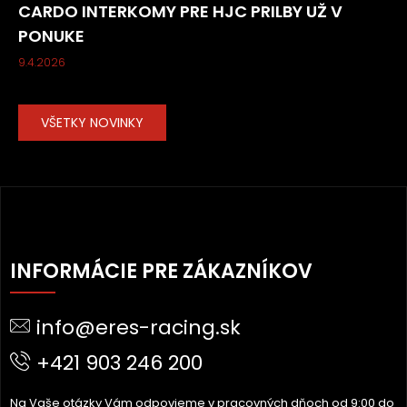
CARDO INTERKOMY PRE HJC PRILBY UŽ V
PONUKE
9.4.2026
VŠETKY NOVINKY
Z
Á
INFORMÁCIE PRE ZÁKAZNÍKOV
P
Ä
info@eres-racing.sk
T
I
+421 903 246 200
E
Na Vaše otázky Vám odpovieme v pracovných dňoch od 9:00 do