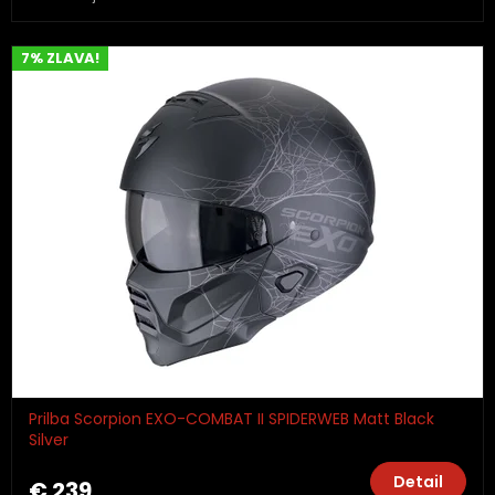
7% ZLAVA!
Prilba Scorpion EXO-COMBAT II SPIDERWEB Matt Black
Silver
Detail
€ 239