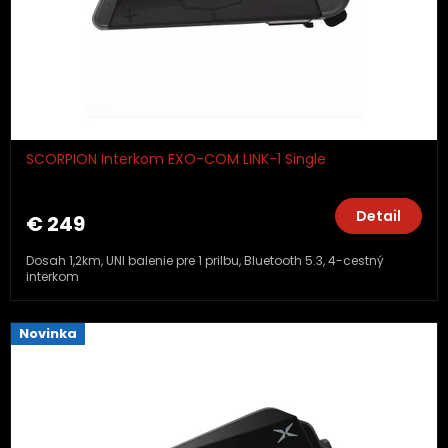
SCORPION Interkom EXO-COM LINK-1 Single
Detail
€ 249
Dosah 1,2km, UNI balenie pre 1 prilbu, Bluetooth 5.3, 4-cestný
interkom
Novinka