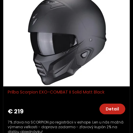
Prilba Scorpion EXO-COMBAT II Solid Matt Black
Detail
€ 219
7% zľava na SCORPION po registrácii v eshope. Len u nás možná
výmena veľkosti - doprava zadarmo - zľavový kupón 2% na
ďalšiu objednávku!