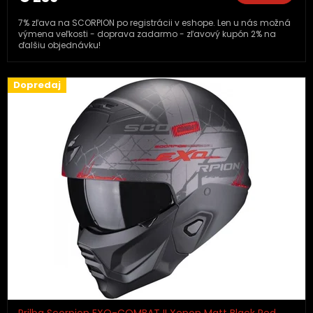
7% zľava na SCORPION po registrácii v eshope. Len u nás možná
výmena veľkosti - doprava zadarmo - zľavový kupón 2% na
ďalšiu objednávku!
Dopredaj
Prilba Scorpion EXO-COMBAT II Xenon Matt Black Red