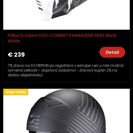
Prilba Scorpion EXO-COMBAT II MARAUDER Matt Black
White
Detail
€ 239
7% zľava na SCORPION po registrácii v eshope. Len u nás možná
výmena veľkosti - doprava zadarmo - zľavový kupón 2% na
ďalšiu objednávku!
Dopredaj