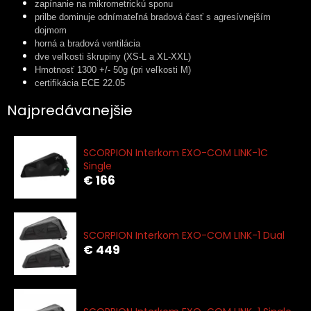
zapínanie na mikrometrickú sponu
prilbe dominuje odnímateľná bradová časť s agresívnejším
dojmom
horná a bradová ventilácia
dve veľkosti škrupiny (XS-L a XL-XXL)
Hmotnosť 1300 +/- 50g (pri veľkosti M)
certifikácia ECE 22.05
Najpredávanejšie
SCORPION Interkom EXO-COM LINK-1C
Single
€ 166
SCORPION Interkom EXO-COM LINK-1 Dual
€ 449