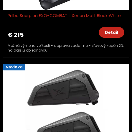
Prilba Scorpion EXO-COMBAT II Xenon Matt Black White
Detail
€ 215
Možná výmena veľkosti - doprava zadarmo - zľavový kupón 2%
na ďalšiu objednávku!
Novinka