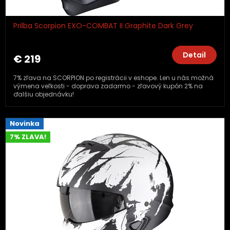
Prilba Scorpion EXO-COMBAT II Graphite Dark Grey
Detail
€ 219
7% zľava na SCORPION po registrácii v eshope. Len u nás možná
výmena veľkosti - doprava zadarmo - zľavový kupón 2% na
ďalšiu objednávku!
Novinka
7% ZLAVA!