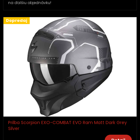
na ďalšiu objednávku!
Dopredaj
Prilba Scorpion EXO-COMBAT EVO Ram Matt Dark Grey
Silver