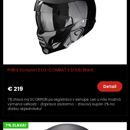
Prilba Scorpion EXO-COMBAT II SOLID Black
Detail
€ 219
7% zľava na SCORPION po registrácii v eshope. Len u nás možná
výmena veľkosti - doprava zadarmo - zľavový kupón 2% na
ďalšiu objednávku!
7% ZLAVA!