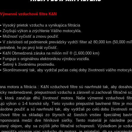
Výmenné vzduchové filtre K&N
• Vysoký prietok vzduchu a vynikajúca filtrácia
• Zvyšujú výkon a zrýchlenie Vášho motocykla.
• Možnosť vyčistiť a znovu použiť.
• V závislosti od podmienok prevádzky vydrží filter až 80,000 km (50,000 mí
potrebné, ho po prvý krát vyčistiť.
• K&N Obmedzená záruka na milión míľ ® (1,600,000 km)
• Funguje s originálnou elektronikou výrobcu vozidla.
• Šetrný k životnému prostrediu.
• Skonštruovaný tak, aby vydržal počas celej doby životnosti vášho motocyk
ana motora a filtrácia : K&N vzduchové filtre sú navrhnuté tak, aby dosaho
icky neobmedzené, priepustnosti vzduchu a zároveň si zachovali filtračné s
ni, ktorá zaručuje dlhú životnosť motora. Naše výmenné vzduchové filt
ujú výkon o 1-4 konské sily. Tieto vysoko priepustné bavlnené filtre je mo
násobne použiť a sú navrhnuté tak, aby vydržali po celú dobu životnosti 
chové filtre sa skladajú zo štyroch až šiestich vrstiev špeciálnej bavln
mponovaná medzi dve hliníkové sieťky. Tento materiál je následne p
stený olejom, aby sa zvýšili jeho filtračné schopnosti. Výsledkom je vzduc
ý prepúšťa výrazne viac vzduchu do motora, je prijateľný, dá sa viacnásob