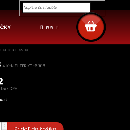
y pre Vás
Ochrana osobných údajov
Cookies
Rekla
Hľadať
NÁKUPNÝ
KOŠÍK
ČKY
EUR
C 08-16 KT-6908
8
4 K-N FILTER KT-6908
2
 bez DPH
ová
osť:
ň
Pridať do košíka