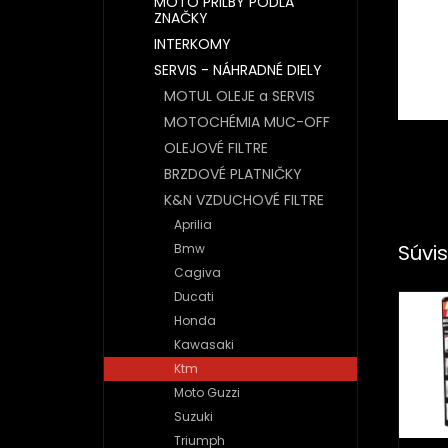
MOTO PRILBY PODĽA
ZNAČKY
INTERKOMY
SERVIS - NÁHRADNÉ DIELY
MOTUL OLEJE a SERVIS
MOTOCHÉMIA MUC-OFF
OLEJOVÉ FILTRE
BRZDOVÉ PLATNIČKY
K&N VZDUCHOVÉ FILTRE
Aprilia
Súvis
Bmw
Cagiva
Ducati
Honda
Kawasaki
Ktm
Moto Guzzi
Suzuki
Triumph