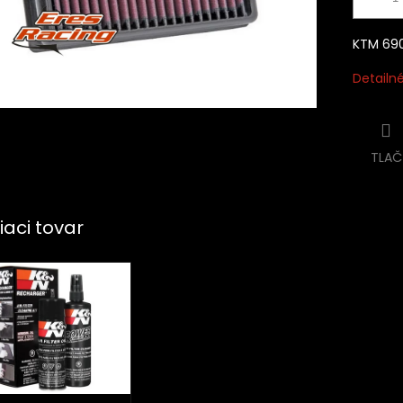
KTM 690
Detailn
TLAČ
iaci tovar