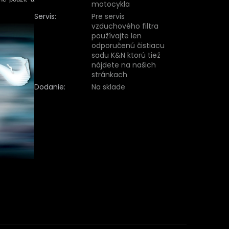
motocykla
Servis
:
Pre servis
vzduchového filtra
používajte len
odporučenú čistiacu
sadu K&N ktorú tiež
nájdete na našich
stránkach
Dodanie
:
Na sklade