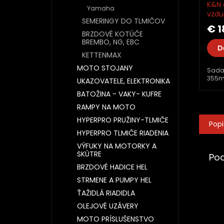
K&N 
Yamaha
vzdu
SEMERINGY DO TLMIČOV
čistič
€ 1
BRZDOVÉ KOTÚČE
BREMBO, NG, EBC
D
KETTENMAX
MOTO STOJANY
Sada 
355ml
UKAZOVATELE, ELEKTRONIKA
BATOŽINA - VAKY- KUFRE
RAMPY NA MOTO
HYPERPRO PRUŽINY-TLMIČE
Popi
HYPERPRO TLMIČE RIADENIA
VÝFUKY NA MOTORKY A
SKÚTRE
Po
BRZDOVÉ HADICE HEL
STRMENE A PUMPY HEL
ŤAŽIDLÁ RIADIDLA
OLEJOVÉ UZÁVERY
MOTO PRÍSLUŠENSTVO