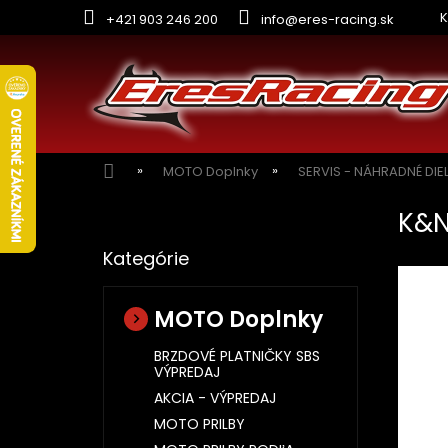
Prejsť
K
+421 903 246 200
info@eres-racing.sk
na
obsah
Domov
MOTO Doplnky
SERVIS - NÁHRADNÉ DIE
B
K&N
o
Preskočiť
č
Kategórie
kategórie
n
ý
p
MOTO Doplnky
a
n
BRZDOVÉ PLATNIČKY SBS
VÝPREDAJ
e
l
AKCIA - VÝPREDAJ
MOTO PRILBY