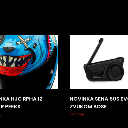
NKA HJC RPHA 12
NOVINKA SENA 60S EV
ER PEEKS
ZVUKOM BOSE
6
3.6.2026