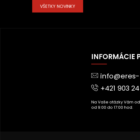
VŠETKY NOVINKY
Z
Á
INFORMÁCIE 
P
Ä
info@eres-
T
I
+421 903 24
E
Na Vaše otázky Vám o
od 9:00 do 17:00 hod.