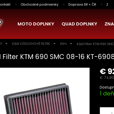
ontakt
Obchodné podmienky
Doprava SR + ČR
Zľav
MOTO DOPLNKY
QUAD DOPLNKY
ZNA
LY
K&N VZDUCHOVÉ FILTRE
Ktm
K&N Filter KTM 690 SM
 Filter KTM 690 SMC 08-16 KT-690
€ 9
€ 74,80
Jednotk
Dostupn
cena:
1 de