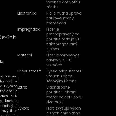
výrobca doživotnú
záruku
Elektronika
:
Nie je nutná úprava
palivovej mapy
motocykla
Impregnácia
:
Filter je
predpripravený na
ľ) pokým je
použitie teda je už
naimpregnovaný
olejom
Materiál
:
Filter je vyrobený z
bavlny v 4 - 6
la.
vrstvách
Priepustnosť
:
Vyššia priepustnosť
vzduchu oproti
vali vysoké,
sériovým filtrom
chopnosti na
re zvyčajne
Extra
:
Viacnásobné
žné čistiť a
použitie - chráni
motora. K&N
motor po celú dobu
y, ktorá je
životnosti
oskladaný a
Výkon
:
Filtre zvyšujú výkon
hový filter,
a zrýchlenie Vášho
ne použiť a