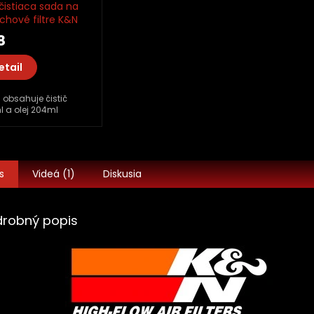
čistiaca sada na
chové filtre K&N
, olej
8
etail
obsahuje čistič
 a olej 204ml
s
Videá (1)
Diskusia
drobný popis