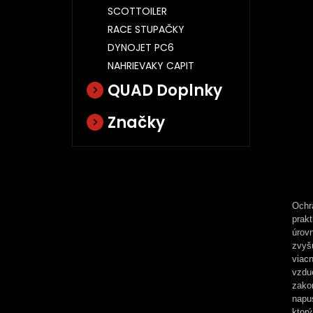
SCOTTOILER
RACE STUPAČKY
DYNOJET PC6
NAHRIEVAKY CAPIT
QUAD Doplnky
Značky
Ochr
prakt
úrov
zvyš
viac
vzdu
zako
napu
ktor