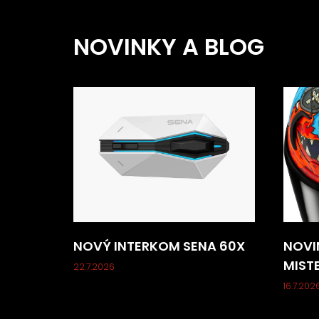
NOVINKY A BLOG
NOVÝ INTERKOM SENA 60X
NOVI
MIST
22.7.2026
16.7.202