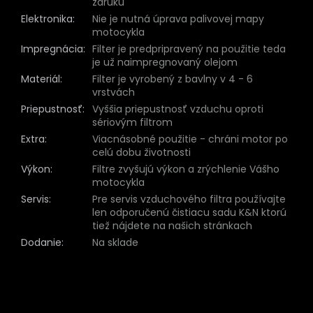
záruku
Elektronika
:
Nie je nutná úprava palivovej mapy
motocykla
Impregnácia
:
Filter je predpripravený na použitie teda
je už naimpregnovaný olejom
Materiál
:
Filter je vyrobený z bavlny v 4 - 6
vrstvách
Priepustnosť
:
Vyššia priepustnosť vzduchu oproti
sériovým filtrom
Extra
:
Viacnásobné použitie - chráni motor po
celú dobu životnosti
Výkon
:
Filtre zvyšujú výkon a zrýchlenie Vášho
motocykla
Servis
:
Pre servis vzduchového filtra používajte
len odporučenú čistiacu sadu K&N ktorú
tiež nájdete na našich stránkach
Dodanie
:
Na sklade