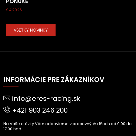
PONUKE
9.4.2026
VŠETKY NOVINKY
Z
Á
INFORMÁCIE PRE ZÁKAZNÍKOV
P
Ä
info@eres-racing.sk
T
I
+421 903 246 200
E
Na Vaše otázky Vám odpovieme v pracovných dňoch od 9:00 do
17:00 hod.