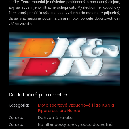
sieťky. Tento materiál je následne poskladaný a napustený olejom,
aby sa zvýšili jeho filtračné schopnosti. Výsledkom je vzduchový
filter, ktorý prepúšťa výrazne viac vzduchu do motora, je prijateľný,
dá sa viacnásobne použiť a chráni motor po celú dobu životnosti
vášho vozidla.
Dodatočné parametre
Kategória
:
Moto športové vzduchové filtre K&N a
Pipercross pre Honda
Záruka
:
Doživotná záruka
Záruka
:
Na filter poskytuje výrobca doživotnú