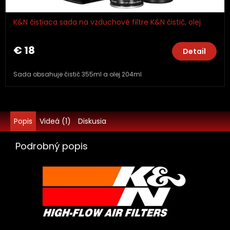
K&N čistiaca sada na vzduchové filtre K&N čistič, olej
€ 18
Detail
Sada obsahuje čistič 355ml a olej 204ml
Popis
Videá (1)
Diskusia
Podrobný popis