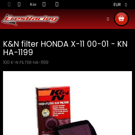
Prejsť
Kontakt
Obchodné podmienky
Doprava S
EUR
na
obsah
NÁKU
KOŠÍ
K&N filter HONDA X-11 00-01 - KN
HA-1199
100 K-N FILTER HA-1199