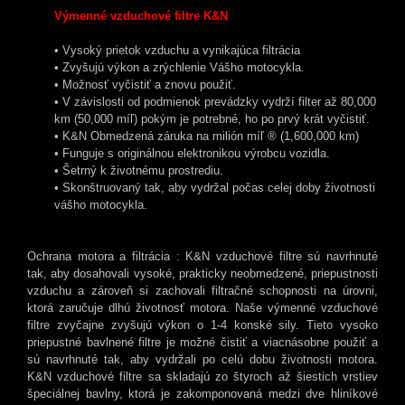
Výmenné vzduchové filtre K&N
• Vysoký prietok vzduchu a vynikajúca filtrácia
• Zvyšujú výkon a zrýchlenie Vášho motocykla.
• Možnosť vyčistiť a znovu použiť.
• V závislosti od podmienok prevádzky vydrží filter až 80,000
km (50,000 míľ) pokým je potrebné, ho po prvý krát vyčistiť.
• K&N Obmedzená záruka na milión míľ ® (1,600,000 km)
• Funguje s originálnou elektronikou výrobcu vozidla.
• Šetrný k životnému prostrediu.
• Skonštruovaný tak, aby vydržal počas celej doby životnosti
vášho motocykla.
Ochrana motora a filtrácia : K&N vzduchové filtre sú navrhnuté
tak, aby dosahovali vysoké, prakticky neobmedzené, priepustnosti
vzduchu a zároveň si zachovali filtračné schopnosti na úrovni,
ktorá zaručuje dlhú životnosť motora. Naše výmenné vzduchové
filtre zvyčajne zvyšujú výkon o 1-4 konské sily. Tieto vysoko
priepustné bavlnené filtre je možné čistiť a viacnásobne použiť a
sú navrhnuté tak, aby vydržali po celú dobu životnosti motora.
K&N vzduchové filtre sa skladajú zo štyroch až šiestich vrstiev
špeciálnej bavlny, ktorá je zakomponovaná medzi dve hliníkové