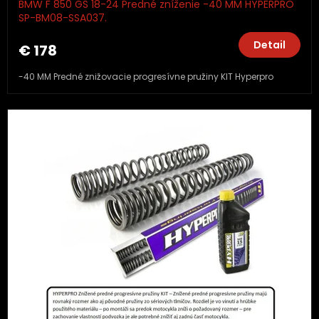
BMW F 850 GS 18-24 Predné zníženie -40 MM HYPERPRO
SP-BM08-SSA037.
Detail
€ 178
-40 MM Predné znižovacie progresívne pružiny KIT Hyperpro