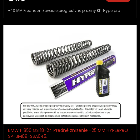
-40 MM Predné znižovacie progresívne pružiny KIT Hyperpro
BMW F 850 GS 18-24 Predné zníženie -25 MM HYPERPRO
SP-BM08-SSA045.