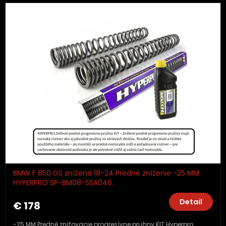
BMW F 850 GS znížená 18-24 Predné zníženie -25 MM
HYPERPRO SP-BM08-SSA046.
Detail
€ 178
-25 MM Predné znižovacie progresívne pružiny KIT Hyperpro