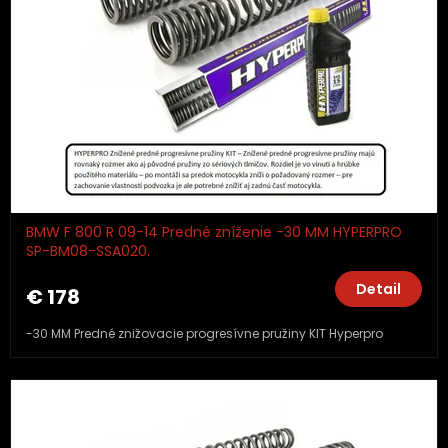
BMW F 800 R 09-14 Predné zníženie -30 MM HYPERPRO
SP-BM08-SSA020.
Detail
€ 178
-30 MM Predné znižovacie progresívne pružiny KIT Hyperpro