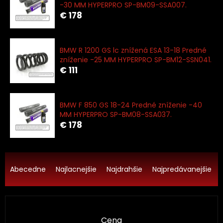
-30 MM HYPERPRO SP-BM09-SSA007.
€ 178
BMW R 1200 GS lc znížená ESA 13-18 Predné
zníženie -25 MM HYPERPRO SP-BM12-SSN041.
€ 111
BMW F 850 GS 18-24 Predné zníženie -40
MM HYPERPRO SP-BM08-SSA037.
€ 178
R
a
Abecedne
Najlacnejšie
Najdrahšie
Najpredávanejšie
d
e
n
i
Cena