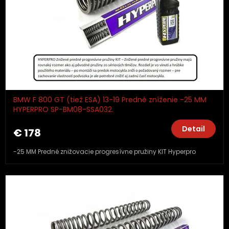
BMW F 800 GT (tiež ESA) 13-19 Predné zníženie -25 MM
HYPERPRO SP-BM08-SSA032.
Detail
€ 178
-25 MM Predné znižovacie progresívne pružiny KIT Hyperpro