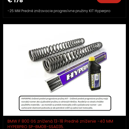
€ 178
-25 MM Predné znižovacie progresívne pružiny KIT Hyperpro
BMW F 800 GS znížená 13-18 Predné zníženie -40 MM
HYPERPRO SP-BM08-SSA035.