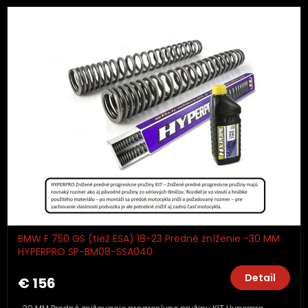
BMW F 750 GS (tiež ESA) 18-23 Predné zníženie -30 MM
HYPERPRO SP-BM08-SSA040.
Detail
€ 156