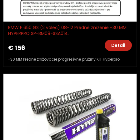
BMW F 650 GS (2 válec) 08-12 Predné zníženie -30 MM
HYPERPRO SP-BM08-SSA014.
Detail
€ 156
-30 MM Predné znižovacie progresívne pružiny KIT Hyperpro