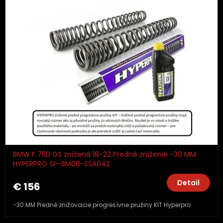
BMW F 750 GS znížená 18-22 Predné zníženie -30 MM
HYPERPRO SP-BM08-SSA042.
Detail
€ 156
-30 MM Predné znižovacie progresívne pružiny KIT Hyperpro