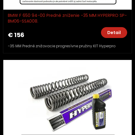
BMW F 650 94-00 Predné zníženie -35 MM HYPERPRO SP-
BM06-SSA008.
Detail
€ 156
-35 MM Predné znižovacie progresívne pružiny KIT Hyperpro