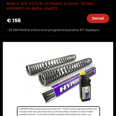
BMW C 400 GT/X 18-23 Predné zníženie -25 MM
HYPERPRO SP-BM04-SSA003.
Detail
€ 156
-25 MM Predné znižovacie progresívne pružiny KIT Hyperpro