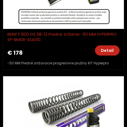
BMW F 800 GS 08-12 Predné zníženie -50 MM HYPERPRO
SP-BM08-SSA010.
Detail
€ 178
-50 MM Predné znižovacie progresívne pružiny KIT Hyperpro