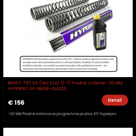
BMW F 700 GS (tiež ESA) 12-17 Predné zníženie -30 MM
HYPERPRO SP-BM08-SSA025.
Detail
€ 156
-30 MM Predné znižovacie progresívne pružiny KIT Hyperpro