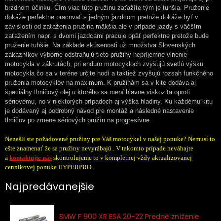
brzdnom účinku. Čím viac túto pružinu zaťažíte tým je tuhšia. Pruženie
dokáže perfektne pracovať s jedným jazdcom pretože dokáže byť v
závislosti od zaťaženia pružina mäkšia ale v prípade jazdy s väčším
zaťažením napr. s dvomi jazdcami pracuje opäť perfektne pretože bude
pruženie tuhšie. Na základe skúsenosti už množstva Slovenských
zákazníkov výborne odstraňujú tieto pružiny nepríjemné vlnenie
motocykla v zákrutách, pri enduro motocykloch zvyšujú svetlú výšku
motocykla čo sa v teréne určite hodí a taktiež zvyšujú rozsah funkčného
pruženia motocyklov na maximum. K pružinám sa v kite dodáva aj
špeciálny tlmičový olej u ktorého sa mení hlavne viskozita oproti
sériovému, no v niektorých prípadoch aj výška hladiny. Ku každému kitu
je dodávaný aj podrobný návod pre montáž a následné nastavenie
tlmičov po zmene sériových pružín na progresívne.
Nenašli ste požadované pružiny pre Váš motocykel v našej ponuke? Nemusí to
ešte znamenať že sa pružiny nevyrábajú . V takomto prípade neváhajte
a
kontaktujte nás
skontrolujeme to v kompletnej vždy aktualizovanej
cenníkovej ponuke HYPERPRO.
Najpredávanejšie
BMW F 900 XR ESA 20-22 Predné zníženie