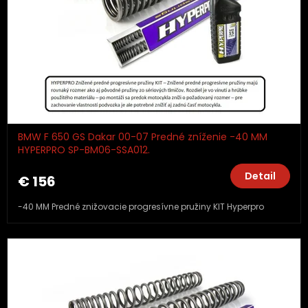
BMW F 650 GS Dakar 00-07 Predné zníženie -40 MM
HYPERPRO SP-BM06-SSA012.
Detail
€ 156
-40 MM Predné znižovacie progresívne pružiny KIT Hyperpro