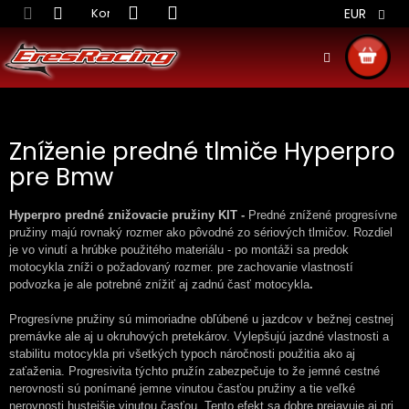
Prejsť
Kontakt
Obchodné podmienky
Doprava S
EUR
na
obsah
NÁKU
KOŠÍ
Zníženie predné tlmiče Hyperpro
pre Bmw
Hyperpro predné znižovacie pružiny KIT -
Predné znížené progresívne
pružiny majú rovnaký rozmer ako pôvodné zo sériových tlmičov. Rozdiel
je vo vinutí a hrúbke použitého materiálu - po montáži sa predok
motocykla zníži o požadovaný rozmer. pre zachovanie vlastností
podvozka je ale potrebné znížiť aj zadnú časť motocykla
.
Progresívne pružiny sú mimoriadne obľúbené u jazdcov v bežnej cestnej
premávke ale aj u okruhových pretekárov. Vylepšujú jazdné vlastnosti a
stabilitu motocykla pri všetkých typoch náročnosti použitia ako aj
zaťaženia. Progresivita týchto pružín zabezpečuje to že jemné cestné
nerovnosti sú ponímané jemne vinutou časťou pružiny a tie veľké
nerovnosti hustejšie vinutou časťou. Tento efekt sa dobre prejavuje aj pri