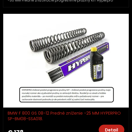
-30 MM Predné znižovacie progresívne pružiny KIT Hyperpro
BMW F 800 GS 08-12 Predné zníženie -25 MM HYPERPRO
SP-BM08-SSA018.
Detail