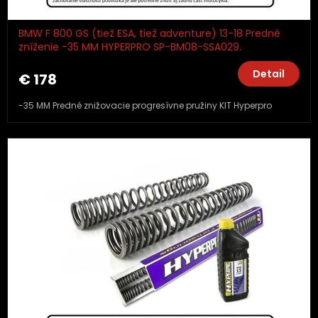
BMW F 800 GS (tiež ESA, tiež adventure) 13-18 Predné
zníženie -35 MM HYPERPRO SP-BM08-SSA029.
Detail
€ 178
-35 MM Predné znižovacie progresívne pružiny KIT Hyperpro