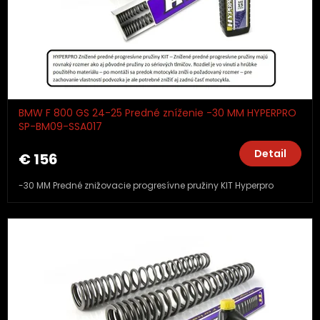
BMW F 800 GS 24-25 Predné zníženie -30 MM HYPERPRO
SP-BM09-SSA017
Detail
€ 156
-30 MM Predné znižovacie progresívne pružiny KIT Hyperpro