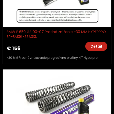
BMW F 650 GS 00-07 Predné zníženie -30 MM HYPERPRO
SP-BM06-SSA013.
Detail
€ 156
-30 MM Predné znižovacie progresívne pružiny KIT Hyperpro