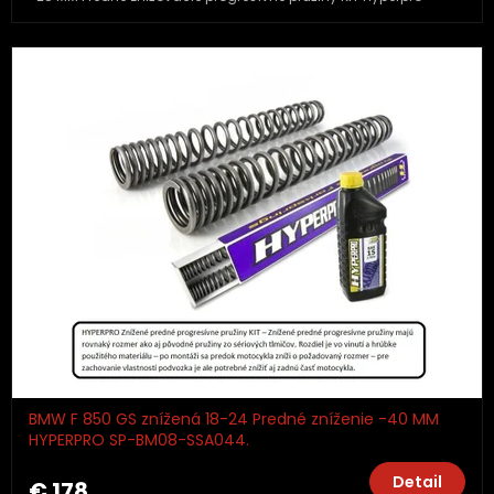
BMW F 850 GS znížená 18-24 Predné zníženie -40 MM
HYPERPRO SP-BM08-SSA044.
Detail
€ 178