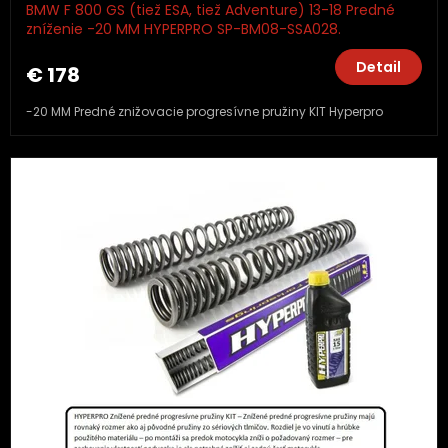
BMW F 800 GS (tiež ESA, tiež Adventure) 13-18 Predné
zníženie -20 MM HYPERPRO SP-BM08-SSA028.
Detail
€ 178
-20 MM Predné znižovacie progresívne pružiny KIT Hyperpro