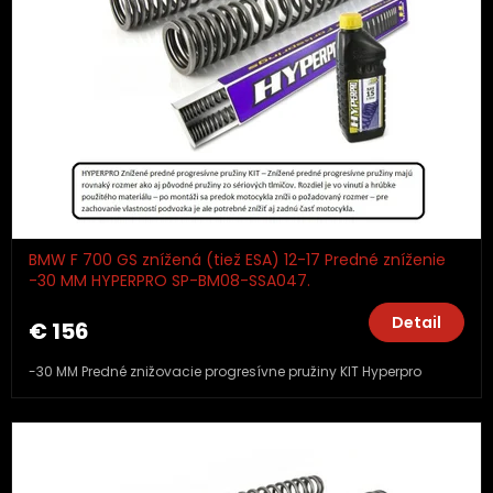
BMW F 700 GS znížená (tiež ESA) 12-17 Predné zníženie
-30 MM HYPERPRO SP-BM08-SSA047.
Detail
€ 156
-30 MM Predné znižovacie progresívne pružiny KIT Hyperpro