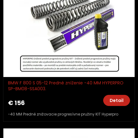
BMW F 800 S 05-12 Predné zníženie -40 MM HYPERPRO
SP-BM08-SSA003.
Detail
€ 156
-40 MM Predné znižovacie progresívne pružiny KIT Hyperpro