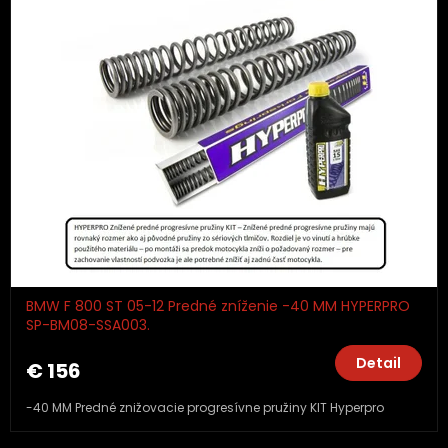
BMW F 800 ST 05-12 Predné zníženie -40 MM HYPERPRO
SP-BM08-SSA003.
Detail
€ 156
-40 MM Predné znižovacie progresívne pružiny KIT Hyperpro