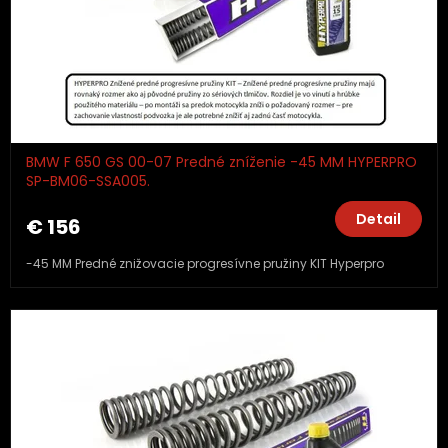
BMW F 650 GS 00-07 Predné zníženie -45 MM HYPERPRO
SP-BM06-SSA005.
Detail
€ 156
-45 MM Predné znižovacie progresívne pružiny KIT Hyperpro