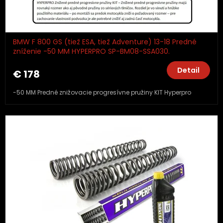
BMW F 800 GS (tiež ESA, tiež Adventure) 13-18 Predné
zníženie -50 MM HYPERPRO SP-BM08-SSA030.
Detail
€ 178
-50 MM Predné znižovacie progresívne pružiny KIT Hyperpro