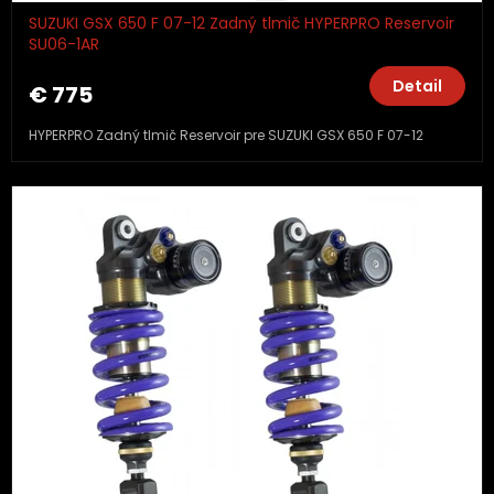
SUZUKI GSX 650 F 07-12 Zadný tlmič HYPERPRO Reservoir
SU06-1AR
Detail
€ 775
HYPERPRO Zadný tlmič Reservoir pre SUZUKI GSX 650 F 07-12