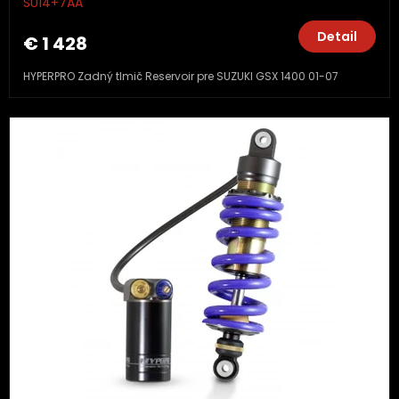
SU14+7AA
Detail
€ 1 428
HYPERPRO Zadný tlmič Reservoir pre SUZUKI GSX 1400 01-07