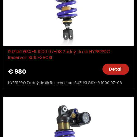
SUZUKI GSX-R 1000 07-08 Zadný tlmič HYPERPRO
Reservoir SU10-3ACSL
Detail
€ 980
HYPERPRO Zadný tlmič Reservoir pre SUZUKI GSX-R 1000 07-08