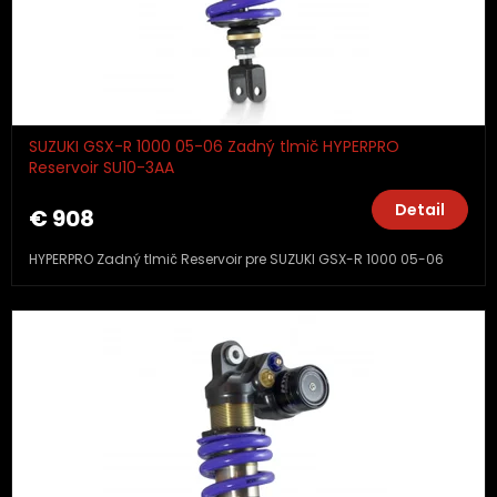
SUZUKI GSX-R 1000 05-06 Zadný tlmič HYPERPRO
Reservoir SU10-3AA
Detail
€ 908
HYPERPRO Zadný tlmič Reservoir pre SUZUKI GSX-R 1000 05-06