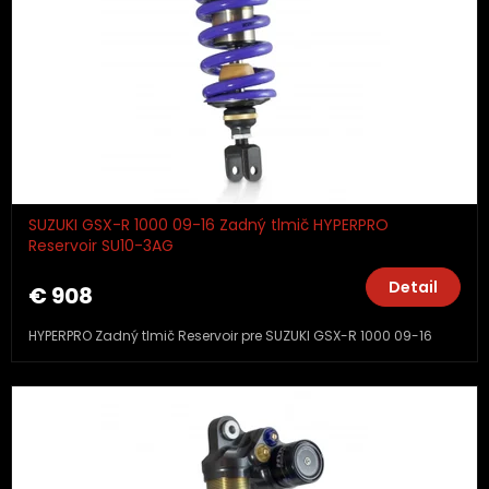
SUZUKI GSX-R 1000 09-16 Zadný tlmič HYPERPRO
Reservoir SU10-3AG
Detail
€ 908
HYPERPRO Zadný tlmič Reservoir pre SUZUKI GSX-R 1000 09-16