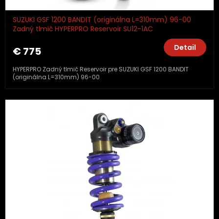
SUZUKI GSF 1200 BANDIT (originálna L=310mm) 96-00
Zadný tlmič HYPERPRO Reservoir SU12-1AC
Detail
€ 775
HYPERPRO Zadný tlmič Reservoir pre SUZUKI GSF 1200 BANDIT
(originálna L=310mm) 96-00