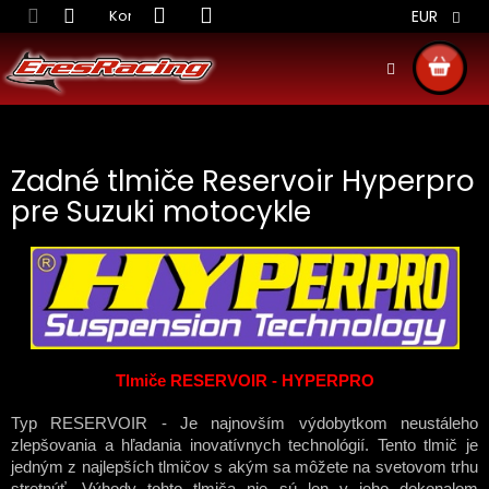
Prejsť
Kontakt
Obchodné podmienky
Doprava S
EUR
na
obsah
NÁKU
KOŠÍ
Zadné tlmiče Reservoir Hyperpro
pre Suzuki motocykle
Tlmiče RESERVOIR - HYPERPRO
Typ RESERVOIR - Je najnovším výdobytkom neustáleho
zlepšovania a hľadania inovatívnych technológií. Tento tlmič je
jedným z najlepších tlmičov s akým sa môžete na svetovom trhu
stretnúť. Výhody tohto tlmiča nie sú len v jeho dokonalom