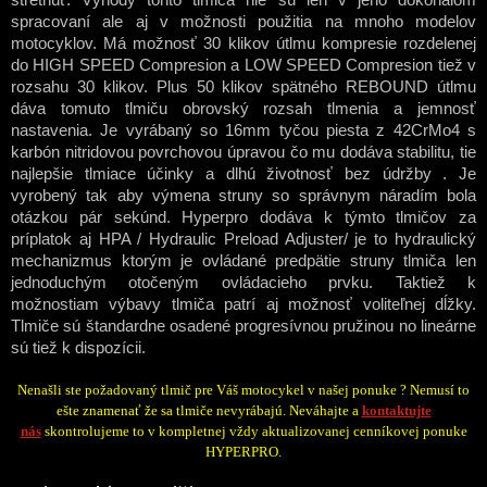
spracovaní ale aj v možnosti použitia na mnoho modelov
motocyklov. Má možnosť 30 klikov útlmu kompresie rozdelenej
do HIGH SPEED Compresion a LOW SPEED Compresion tiež v
rozsahu 30 klikov. Plus 50 klikov spätného REBOUND útlmu
dáva tomuto tlmiču obrovský rozsah tlmenia a jemnosť
nastavenia. Je vyrábaný so 16mm tyčou piesta z 42CrMo4 s
karbón nitridovou povrchovou úpravou čo mu dodáva stabilitu, tie
najlepšie tlmiace účinky a dlhú životnosť bez údržby . Je
vyrobený tak aby výmena struny so správnym náradím bola
otázkou pár sekúnd. Hyperpro dodáva k týmto tlmičov za
príplatok aj HPA / Hydraulic Preload Adjuster/ je to hydraulický
mechanizmus ktorým je ovládané predpätie struny tlmiča len
jednoduchým otočeným ovládacieho prvku. Taktiež k
možnostiam výbavy tlmiča patrí aj možnosť voliteľnej dĺžky.
Tlmiče sú štandardne osadené progresívnou pružinou no lineárne
sú tiež k dispozícii.
Nenašli ste požadovaný tlmič pre Váš motocykel v našej ponuke ? Nemusí to
ešte znamenať že sa tlmiče nevyrábajú. Neváhajte a
kontaktujte
nás
skontrolujeme to v kompletnej vždy aktualizovanej cenníkovej ponuke
HYPERPRO.