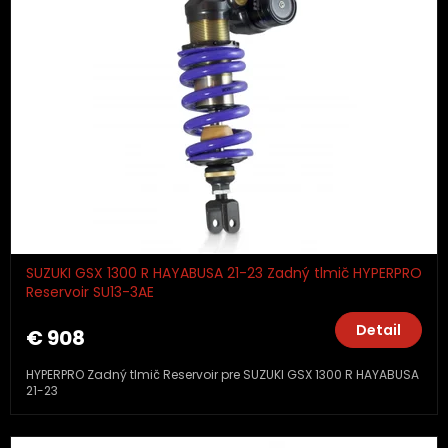
SUZUKI GSX 1300 R HAYABUSA 21-23 Zadný tlmič HYPERPRO
Reservoir SU13-3AE
Detail
€ 908
HYPERPRO Zadný tlmič Reservoir pre SUZUKI GSX 1300 R HAYABUSA
21-23