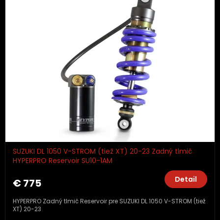
SUZUKI DL 1050 V-STROM (tiež XT) 20-23 Zadný tlmič
HYPERPRO Reservoir SU10-1AM
Detail
€ 775
HYPERPRO Zadný tlmič Reservoir pre SUZUKI DL 1050 V-STROM (tiež
XT) 20-23