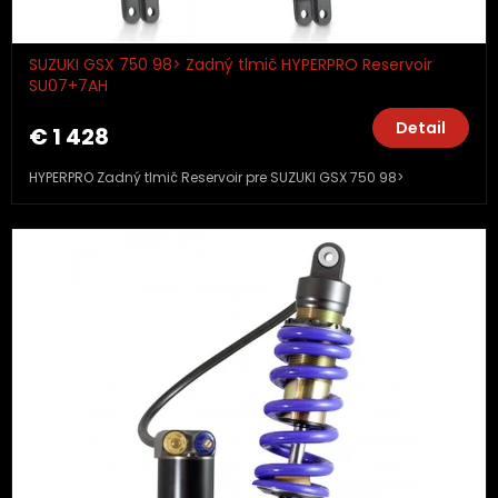
SUZUKI GSX 750 98> Zadný tlmič HYPERPRO Reservoir
SU07+7AH
Detail
€ 1 428
HYPERPRO Zadný tlmič Reservoir pre SUZUKI GSX 750 98>