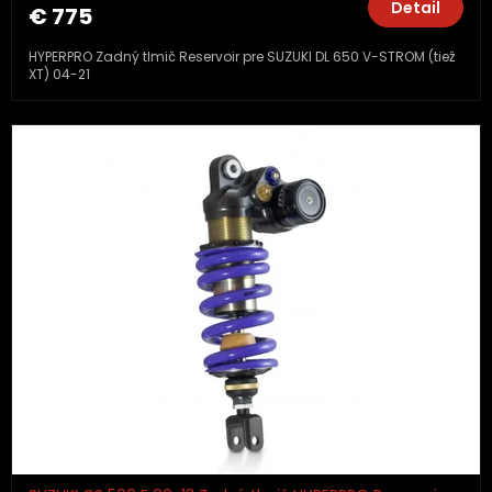
Detail
€ 775
HYPERPRO Zadný tlmič Reservoir pre SUZUKI DL 650 V-STROM (tiež
XT) 04-21