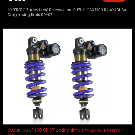
HYPERPRO Zadný tlmič Reservoir pre SUZUKI GSX 1300 R HAYABUSA
Drag racing tlmič 99-07
SUZUKI GSX 1400 01-07 Zadný tlmič HYPERPRO Reservoir