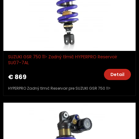
SUZUKI GSR 750 11> Zadný tlmič HYPERPRO Reservoir
SU07-7AL
Detail
€ 869
HYPERPRO Zadný tlmič Reservoir pre SUZUKI GSR 750 11>