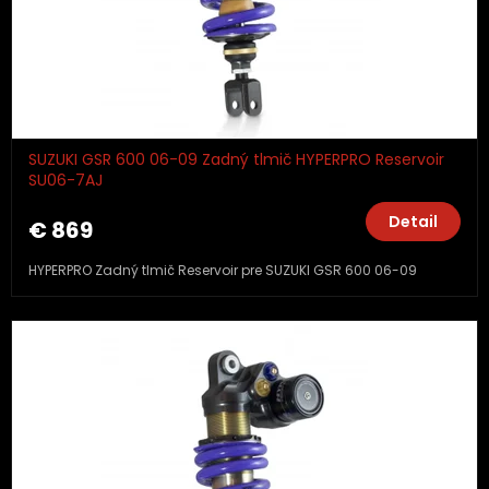
SUZUKI GSR 600 06-09 Zadný tlmič HYPERPRO Reservoir
SU06-7AJ
Detail
€ 869
HYPERPRO Zadný tlmič Reservoir pre SUZUKI GSR 600 06-09