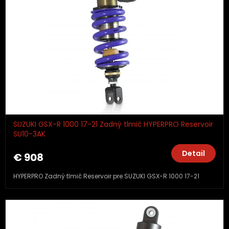
SUZUKI GSX-R 1000 17-21 Zadný tlmič HYPERPRO Reservoir
SU10-3AK
Detail
€ 908
HYPERPRO Zadný tlmič Reservoir pre SUZUKI GSX-R 1000 17-21