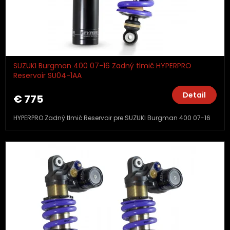
SUZUKI Burgman 400 07-16 Zadný tlmič HYPERPRO
Reservoir SU04-1AA
Detail
€ 775
HYPERPRO Zadný tlmič Reservoir pre SUZUKI Burgman 400 07-16