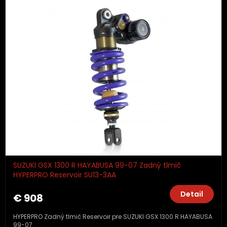
SUZUKI GSX 1300 R HAYABUSA 99-07 Zadný tlmič
HYPERPRO Reservoir SU13-3AA
Detail
€ 908
HYPERPRO Zadný tlmič Reservoir pre SUZUKI GSX 1300 R HAYABUSA
99-07