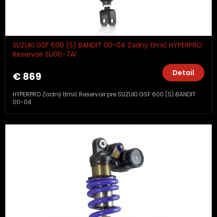
SUZUKI GSF 600 (S) BANDIT 00-04 Zadný tlmič HYPERPRO
Reservoir SU06-7AI
Detail
€ 869
HYPERPRO Zadný tlmič Reservoir pre SUZUKI GSF 600 (S) BANDIT
00-04