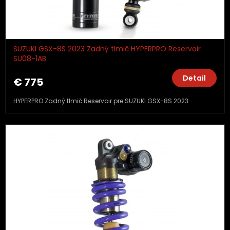
SUZUKI GSX-8S 2023 Zadný tlmič HYPERPRO Reservoir
SU08-1AB
Detail
€ 775
HYPERPRO Zadný tlmič Reservoir pre SUZUKI GSX-8S 2023