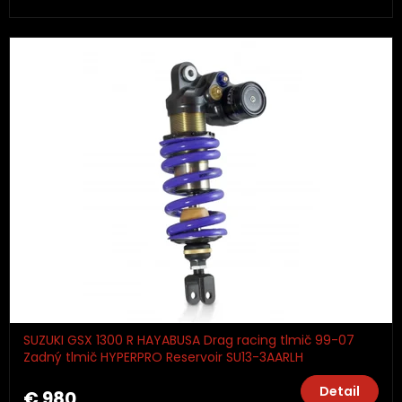
SUZUKI GSX 1300 R HAYABUSA Drag racing tlmič 99-07
Zadný tlmič HYPERPRO Reservoir SU13-3AARLH
Detail
€ 980