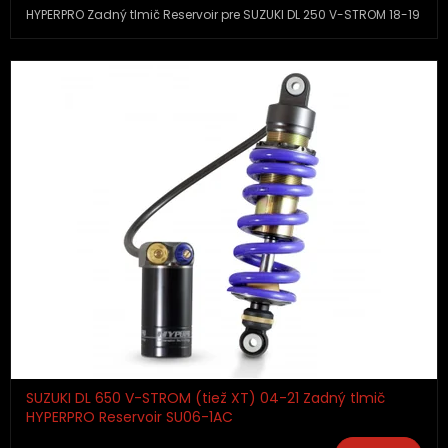
HYPERPRO Zadný tlmič Reservoir pre SUZUKI DL 250 V-STROM 18-19
SUZUKI DL 650 V-STROM (tiež XT) 04-21 Zadný tlmič
HYPERPRO Reservoir SU06-1AC