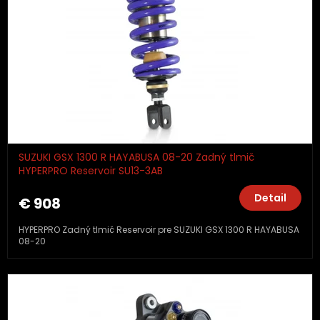
SUZUKI GSX 1300 R HAYABUSA 08-20 Zadný tlmič
HYPERPRO Reservoir SU13-3AB
Detail
€ 908
HYPERPRO Zadný tlmič Reservoir pre SUZUKI GSX 1300 R HAYABUSA
08-20