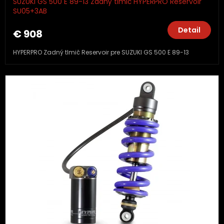
SUZUKI GS 500 E 89-13 Zadný tlmič HYPERPRO Reservoir
SU05+3AB
Detail
€ 908
HYPERPRO Zadný tlmič Reservoir pre SUZUKI GS 500 E 89-13