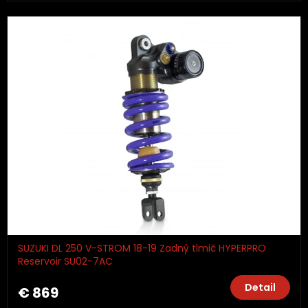
SUZUKI DL 250 V-STROM 18-19 Zadný tlmič HYPERPRO
Reservoir SU02-7AC
Detail
€ 869