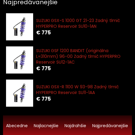
Najpredávanejšie
SUZUKI GSX-S 1000 GT 21-23 Zadný tlmič
HYPERPRO Reservoir SU10-1AN
€ 775
SUZUKI GSF 1200 BANDIT (originálna
L=310mm) 96-00 Zadný tlmič HYPERPRO
Reservoir SU12-1AC
€ 775
SUZUKI GSX-R 1100 W 93-98 Zadný tlmič
HYPERPRO Reservoir SU11-1AA
€ 775
R
a
Abecedne
Najlacnejšie
Najdrahšie
Najpredávanejšie
d