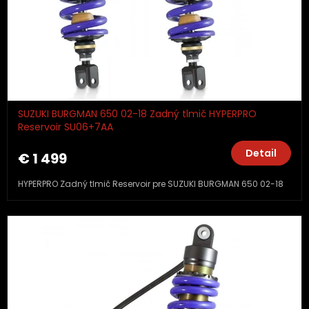
SUZUKI BURGMAN 650 02-18 Zadný tlmič HYPERPRO
Reservoir SU06+7AA
Detail
€ 1 499
HYPERPRO Zadný tlmič Reservoir pre SUZUKI BURGMAN 650 02-18