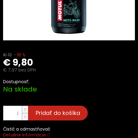
€ 12
–18 %
€ 9,80
€ 7,97 bez DPH
Jednotková
Dostupnosť:
cena:
Na sklade
Pridať do košíka
Čistič a odmastňovač
Detailné informácie