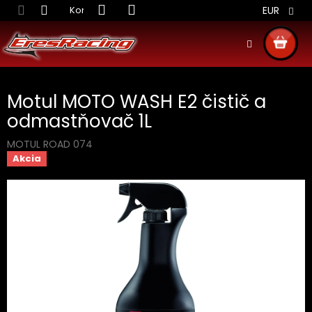
Prejsť
Kontakt
Obchodné podmienky
Doprava S
EUR
na
obsah
NÁKU
KOŠÍ
Motul MOTO WASH E2 čistič a
odmastňovač 1L
MOTUL ROAD 074
Akcia