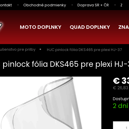
ontakt
Obchodné podmienky
Doprava SR + ČR
Zľav
MOTO DOPLNKY
QUAD DOPLNKY
ZNA
lušenstvo pre prilby
HJC pinlock fólia DKS465 pre plexi HJ-37
 pinlock fólia DKS465 pre plexi HJ-
€ 3
€ 26,83
Jednotk
Dostupn
cena:
2 dni