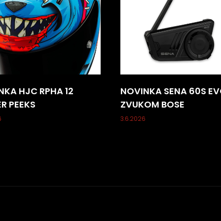
NKA HJC RPHA 12
NOVINKA SENA 60S EV
ER PEEKS
ZVUKOM BOSE
6
3.6.2026