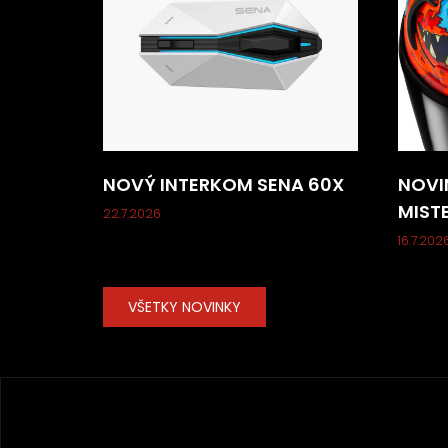
NOVÝ INTERKOM SENA 60X
NOVI
MIST
22.7.2026
16.7.202
VŠETKY NOVINKY
Z