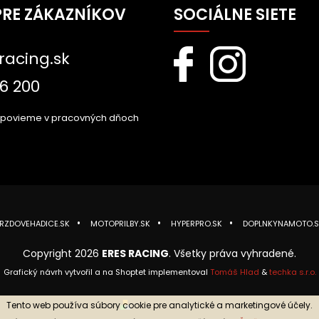
PRE ZÁKAZNÍKOV
SOCIÁLNE SIETE
racing.sk
6 200
dpovieme v pracovných dňoch
RZDOVEHADICE.SK
MOTOPRILBY.SK
HYPERPRO.SK
DOPLNKYNAMOTO.S
Copyright 2026
ERES RACING
. Všetky práva vyhradené.
Grafický návrh vytvořil a na Shoptet implementoval
Tomáš Hlad
&
techka s.r.o.
Vytvoril Shoptet
Tento web používa súbory cookie pre analytické a marketingové účely.