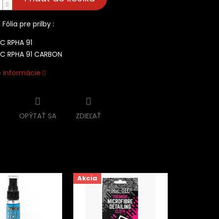
Fólia pre prilby :
C RPHA 91
C RPHA 91 CARBON
é informácie
OPÝTAŤ SA
ZDIEĽAŤ
Akcia