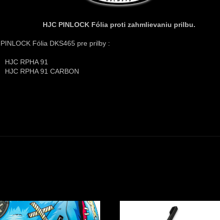
HJC PINLOCK Fólia proti zahmlievaniu prilbu.
PINLOCK Fólia DKS465 pre prilby :
HJC RPHA 91
HJC RPHA 91 CARBON