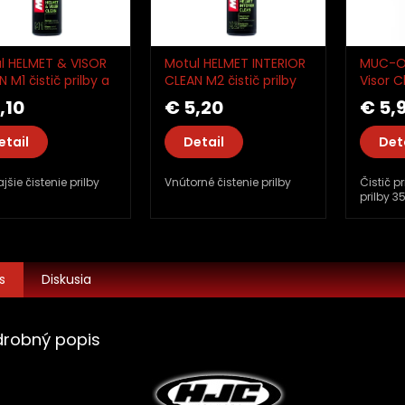
l HELMET & VISOR
Motul HELMET INTERIOR
MUC-O
 M1 čistič prilby a
CLEAN M2 čistič prilby
Visor C
zoru 250ml
vnútorný 250ml
Čistič p
,10
€ 5,20
€ 5,
okuliar
MO212
etail
Detail
Det
jšie čistenie prilby
Vnútorné čistenie prilby
Čistič p
prilby 3
s
Diskusia
drobný popis