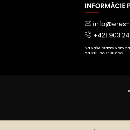
Á
INFORMÁCIE 
P
Ä
info@eres-
T
I
+421 903 24
E
Na Vaše otázky Vám o
od 9:00 do 17:00 hod.
B