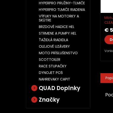
HYPERPRO PRUŽINY-TLMIČE
HYPERPRO TLMIČE RIADENIA
VÝFUKY NA MOTORKY A
Motu
SKÚTRE
CLEAN
BRZDOVÉ HADICE HEL
prie
€ 5
STRMENE A PUMPY HEL
D
ŤAŽIDLÁ RIADIDLA
OLEJOVÉ UZÁVERY
Vonka
MOTO PRÍSLUŠENSTVO
SCOTTOILER
RACE STUPAČKY
DYNOJET PC6
Popi
NAHRIEVAKY CAPIT
QUAD Doplnky
Po
Značky