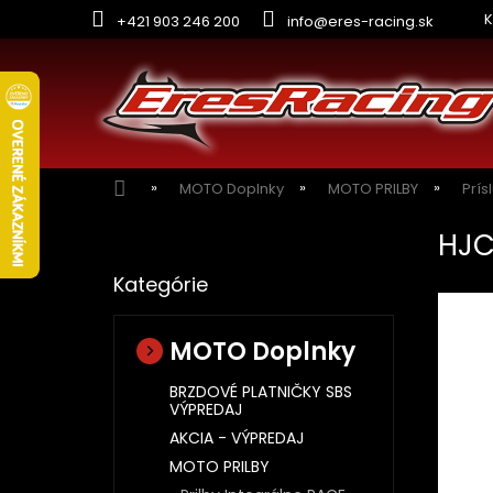
Prejsť
K
+421 903 246 200
info@eres-racing.sk
na
obsah
Domov
MOTO Doplnky
MOTO PRILBY
Prís
B
HJC
o
Preskočiť
č
Kategórie
kategórie
n
ý
p
MOTO Doplnky
a
n
BRZDOVÉ PLATNIČKY SBS
VÝPREDAJ
e
l
AKCIA - VÝPREDAJ
MOTO PRILBY