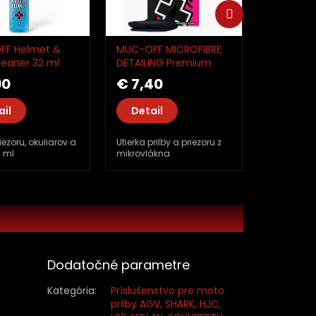
Ďalší
produkt
FF Helmet &
MUC-OFF MICROFIBRE
leaner 32 ml
DETAILING Premium
riezoru,
black Utierka na prilbu
90
€ 7,40
ov a prilby
a priezoru z
mikrovlákna MO20344
ail
Detail
riezoru, okuliarov a
Utierka prilby a priezoru z
5 ml
mikrovlákna
Dodatočné parametre
Kategória
:
Príslušenstvo pre moto
prilby AGV, SHARK, HJC,