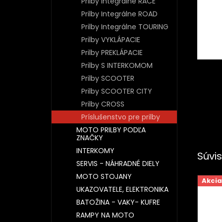
Prilby Integrálne RACE
Prilby Integrálne ROAD
Prilby Integrálne TOURING
Prilby VYKLÁPACIE
Prilby PREKLÁPACIE
Prilby S INTERKOMOM
Prilby SCOOTER
Prilby SCOOTER CITY
Prilby CROSS
Príslušenstvo pre prilby
MOTO PRILBY PODĽA
ZNAČKY
INTERKOMY
Súvis
SERVIS - NÁHRADNÉ DIELY
MOTO STOJANY
Akcia
UKAZOVATELE, ELEKTRONIKA
BATOŽINA - VAKY- KUFRE
RAMPY NA MOTO