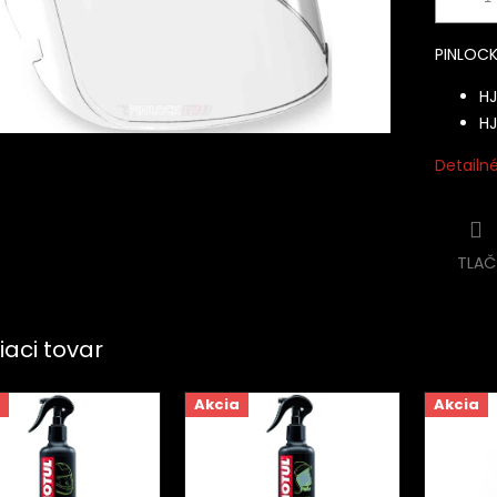
PINLOCK 
HJ
HJ
Detailn
TLAČ
iaci tovar
Akcia
Akcia