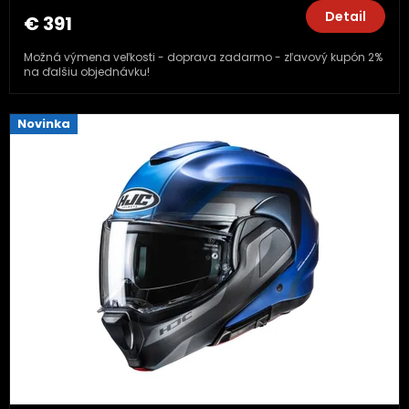
Detail
€ 391
Možná výmena veľkosti - doprava zadarmo - zľavový kupón 2%
na ďalšiu objednávku!
Novinka