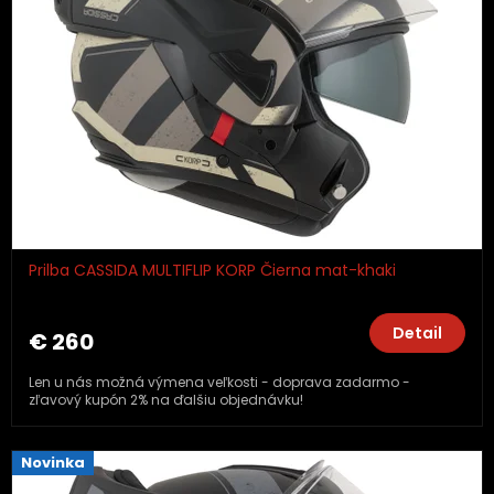
p
r
o
d
u
k
t
o
v
Prilba CASSIDA MULTIFLIP KORP Čierna mat-khaki
Detail
€ 260
Len u nás možná výmena veľkosti - doprava zadarmo -
zľavový kupón 2% na ďalšiu objednávku!
Novinka