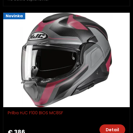
Novinka
Prilba HJC F100 BIOS MC8SF
Detail
€ 386