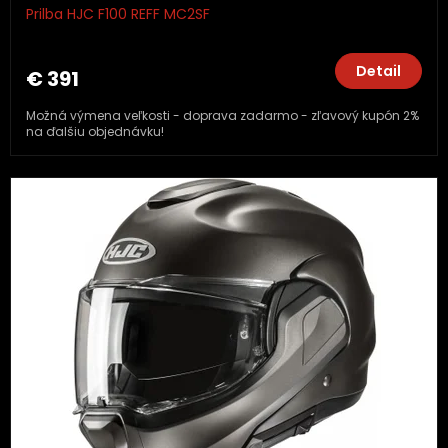
Prilba HJC F100 REFF MC2SF
Detail
€ 391
Možná výmena veľkosti - doprava zadarmo - zľavový kupón 2%
na ďalšiu objednávku!