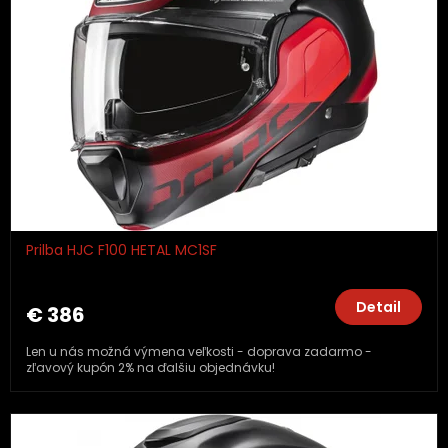
Prilba HJC F100 HETAL MC1SF
Detail
€ 386
Len u nás možná výmena veľkosti - doprava zadarmo -
zľavový kupón 2% na ďalšiu objednávku!