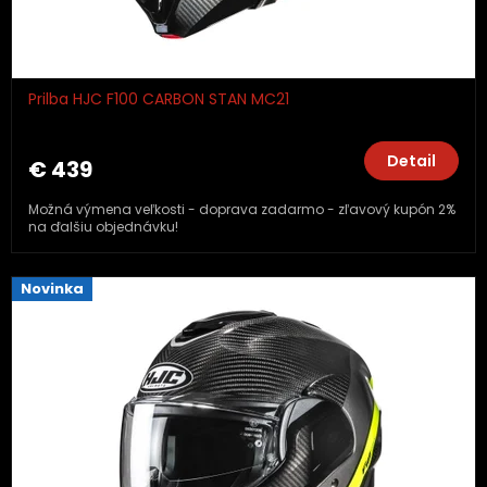
Prilba HJC F100 CARBON STAN MC21
Detail
€ 439
Možná výmena veľkosti - doprava zadarmo - zľavový kupón 2%
na ďalšiu objednávku!
Novinka