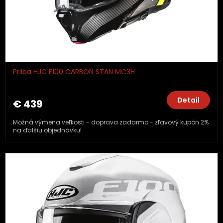
Prilba HJC F100 CARBON STAN MC3H
Detail
€ 439
Možná výmena veľkosti - doprava zadarmo - zľavový kupón 2%
na ďalšiu objednávku!