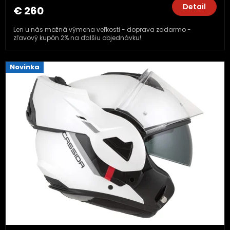
Detail
€ 260
Len u nás možná výmena veľkosti - doprava zadarmo -
zľavový kupón 2% na ďalšiu objednávku!
Novinka