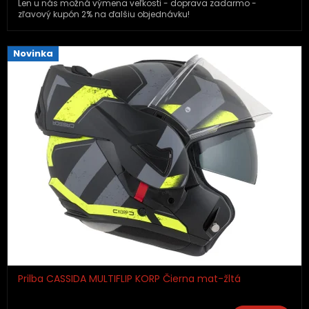
Len u nás možná výmena veľkosti - doprava zadarmo -
zľavový kupón 2% na ďalšiu objednávku!
Novinka
Prilba CASSIDA MULTIFLIP KORP Čierna mat-žltá