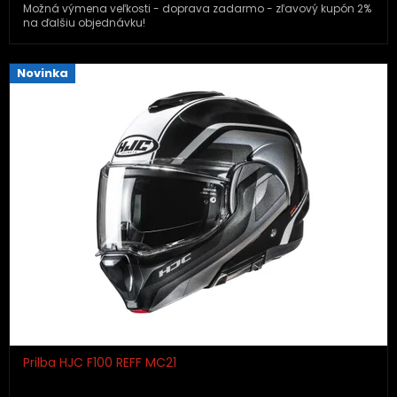
Možná výmena veľkosti - doprava zadarmo - zľavový kupón 2%
na ďalšiu objednávku!
Novinka
Prilba HJC F100 REFF MC21