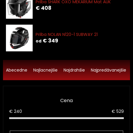
Prilba SHARK OXO MEKARIUM Mat AUK
€ 408
Prilba NOLAN N120-1 SUBWAY 21
€ 349
od
R
a
Abecedne
Najlacnejšie
Najdrahšie
Najpredávanejšie
d
e
n
i
Cena
e
p
€
240
€
529
r
o
d