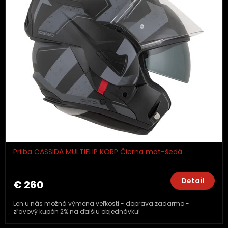
Prilba CASSIDA MULTIFLIP KORP Čierna mat-šedá
Detail
€ 260
Len u nás možná výmena veľkosti - doprava zadarmo -
zľavový kupón 2% na ďalšiu objednávku!