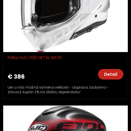
Prilba HJC F100 HETAL MC10
Detail
€ 386
Len u nás možná výmena veľkosti - doprava zadarmo -
zľavový kupón 2% na ďalšiu objednávku!