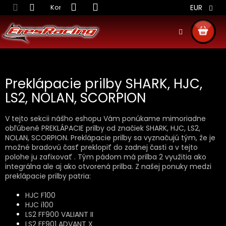
Prejsť
Kontakt
Obchodné podmienky
Doprava S
EUR
na
obsah
NÁKU
KOŠÍ
Preklápacie prilby SHARK, HJC,
LS2, NOLAN, SCORPION
V tejto sekcii nášho eshopu Vám ponúkame mimoriadne
obľúbené PREKLÁPACIE prilby od značiek SHARK, HJC, LS2,
NOLAN, SCORPION. Preklápacie prilby sa vyznačujú tým, že je
možné bradovú časť preklopiť do zadnej časti a v tejto
polohe ju zafixovať . Tým pádom má prilba 2 využitia ako
integrálna ale aj ako otvorená prilba. Z našej ponuky medzi
preklápacie prilby patria:
HJC F100
HJC i100
LS2 FF900 VALIANT II
LS2 FF901 ADVANT X