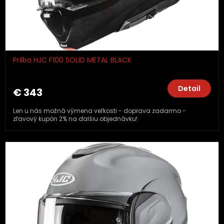
Prilba HJC F100 SOLID METAL BLACK
Detail
€ 343
Len u nás možná výmena veľkosti - doprava zadarmo -
zľavový kupón 2% na ďalšiu objednávku!