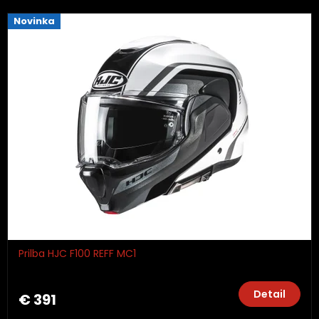
Novinka
Prilba HJC F100 REFF MC1
Detail
€ 391