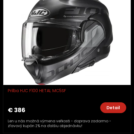
Prilba HJC F100 HETAL MC5SF
Detail
€ 386
Len u nás možná výmena veľkosti - doprava zadarmo -
zľavový kupón 2% na ďalšiu objednávku!