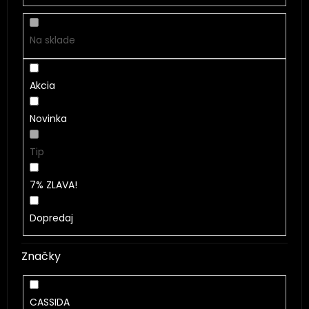
u
k
t
Na sklade
o
v
Akcia
Novinka
Tip
7% ZLAVA!
Dopredaj
Značky
CASSIDA