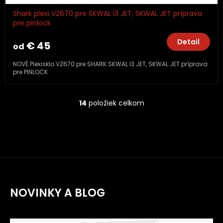
Shark plexi VZ670 pre SKWAL i3 JET, SKWAL JET príprava
pre pinlock
Detail
€ 45
od
NOVÉ Plexisklo VZ670 pre SHARK SKWAL i3 JET, SKWAL JET príprava
pre PINLOCK
14
položiek celkom
O
v
l
á
d
a
c
i
e
NOVINKY A BLOG
p
r
v
k