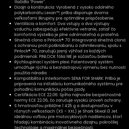
tlačidla "Power".​
Dizajn a konštrukcia: Vyrobená z vysoko odolného
polykarbonátu Lexan™, prilba disponuje dvoma
veľkosťami škrupiny pre optimálne prispôsobenie.​
Ventilácia a komfort: Dva vstupy a dva výstupy
vzduchu zabezpečujú efektívne vetranie, zatiaľ čo
komfortná výstelka je plne odnímateľná a prateľná.​
Slnečná clona a Pinlock® 70: Integrovaná slnečná clona
s ochranou proti poškriabaniu a zahmlievaniu, spolu s
Pinlock® 70, zaručujú jasný výhľad za každých
podmienok.​ PINLOCK fólia NIE je súčasťou balenia
Rýchloupínací systém plexi: Patentovaný systém
umožňuje rýchlu a beznástrojovú výmenu bez nutnosti
použitia náradia
Kompatibilita s interkomom SENA FOR SHARK: Prilba je
pripravená na inštaláciu komunikačného systému pre
pohodlnú komunikáciu počas jazdy.​
Certifikácia ECE 22.06: Spĺňa najnovšie bezpečnostné
normy ECE 22.06, čo zaručuje vysokú úroveň ochrany.
S hmotnosťou približne 1 425 g a dostupnosťou v
rôznych veľkostiach (XS – XXL) je Shark Skwal i3 Jet
ideálnou voľbou pre motocyklových nadšencov, ktorí
hľadajú kombináciu inovatívneho dizajnu, pokročilej
technológie a maximálnej bezpečnosti.