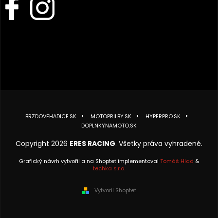
BRZDOVEHADICE.SK
MOTOPRILBY.SK
HYPERPRO.SK
DOPLNKYNAMOTO.SK
Copyright 2026
ERES RACING
. Všetky práva vyhradené.
Grafický návrh vytvořil a na Shoptet implementoval
Tomáš Hlad
&
techka s.r.o.
Vytvoril Shoptet