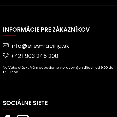
Z
Á
INFORMÁCIE PRE ZÁKAZNÍKOV
P
Ä
info@eres-racing.sk
T
I
+421 903 246 200
E
Na Vaše otázky Vám odpovieme v pracovných dňoch od 9:00 do
17:00 hod.
SOCIÁLNE SIETE