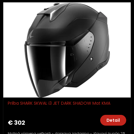
Prilba SHARK SKWAL i3 JET DARK SHADOW Mat KMA
Detail
€ 302
Možná výmena veľkosti - doprava zadarmo - zľavový kupón 2%