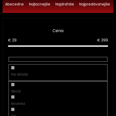
a
Abecedne
Najlacnejšie
Najdrahšie
Najpredávanejšie
d
e
n
i
Cena
e
p
€
29
€
399
r
o
d
u
k
t
Na sklade
o
v
Akcia
Novinka