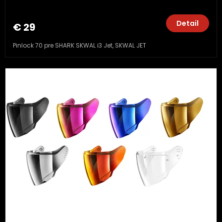
Detail
€ 29
Pinlock 70 pre SHARK SKWAL i3 Jet, SKWAL JET