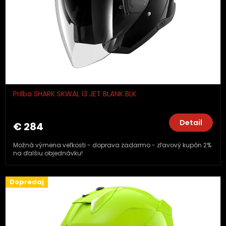
o
d
u
k
t
o
v
Prilba SHARK SKWAL i3 JET BLANK BLK
Detail
€ 284
Možná výmena veľkosti - doprava zadarmo - zľavový kupón 2%
na ďalšiu objednávku!
Dopredaj