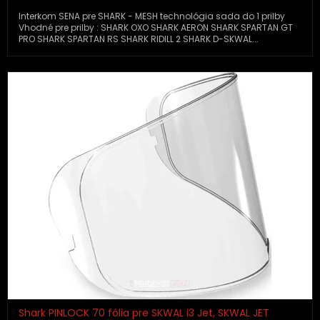
Interkom SENA pre SHARK - MESH technológia sada do 1 prilby
Vhodné pre prilby : SHARK OXO SHARK AERON SHARK SPARTAN GT
PRO SHARK SPARTAN RS SHARK RIDILL 2 SHARK D-SKWAL...
Shark PINLOCK 70 fólia pre SKWAL i3 Jet, SKWAL JET