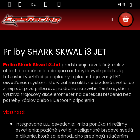
Prejsť
Kontakt
Obchodné podmienky
Doprava S
EUR
na
obsah
NÁKU
KOŠÍ
Prilby SHARK SKWAL i3 JET
Prilba Shark Skwal i3 Jet
predstavuje revolučný krok v
oblasti bezpečnosti a dizajnu motocyklových prilieb. Jej
futuristický vzhľad je doplnený o plne integrovaný LED
osvetľovací systém, ktorý zahŕňa aktívne brzdové svetlá, čo
z nej robí prvú prilbu svojho druhu na svete. Tento systém
využíva trojosový akcelerometer na detekciu brzdenia bez
potreby káblov alebo Bluetooth pripojenia
Vlastnosti:
Integrované LED osvetlenie: Prilba ponúka tri režimy
osvetlenia: pozičné svetlá, inteligentné brzdové svetlá
a blikanie, ktoré sa jednoducho prepínajú stlačením