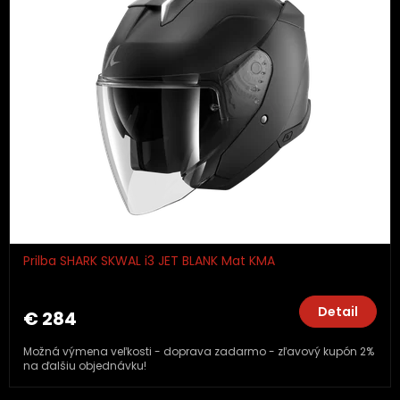
Prilba SHARK SKWAL i3 JET BLANK Mat KMA
Detail
€ 284
Možná výmena veľkosti - doprava zadarmo - zľavový kupón 2%
na ďalšiu objednávku!