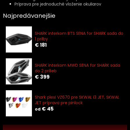
Príprava pre jednoduché vloženie okuliarov
Najpredávanejšie
SHARK interkom BTS SENA for SHARK sada do
1 prilby
€ 181
SHARK interkom MWD SENA for SHARK sada
do 2 prilieb
€ 399
Shark plexi VZ670 pre SKWAL i3 JET, SKWAL
JET príprava pre pinlock
€ 45
od
R