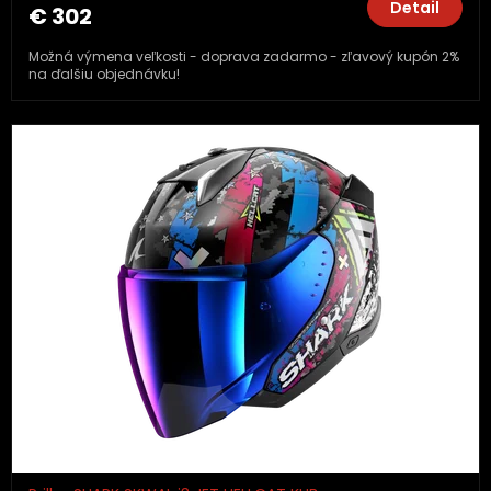
Detail
€ 302
Možná výmena veľkosti - doprava zadarmo - zľavový kupón 2%
na ďalšiu objednávku!