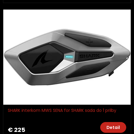
SHARK interkom MWS SENA for SHARK sada do 1 prilby
Detail
€ 225