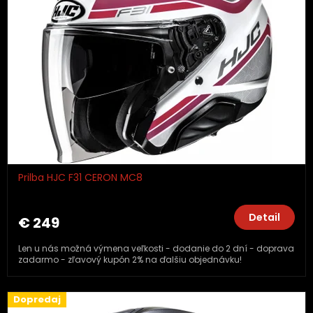
Prilba HJC F31 CERON MC8
Detail
€ 249
Len u nás možná výmena veľkosti - dodanie do 2 dní - doprava
zadarmo - zľavový kupón 2% na ďalšiu objednávku!
Dopredaj