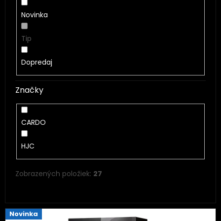
Novinka
Tip
Dopredaj
Značky
CARDO
HJC
Zobrazených položiek:
27
V
Novinka
ý