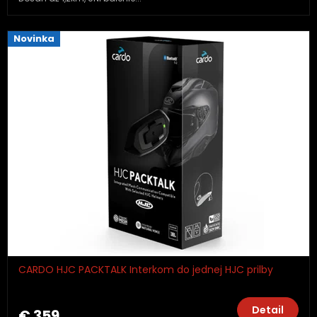
Novinka
CARDO HJC PACKTALK Interkom do jednej HJC prilby
Detail
€ 359