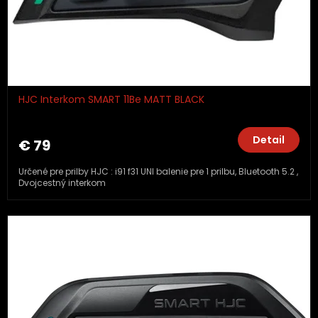
HJC Interkom SMART 11Be MATT BLACK
Detail
€ 79
Určené pre prilby HJC : i91 f31 UNI balenie pre 1 prilbu, Bluetooth 5.2 ,
Dvojcestný interkom