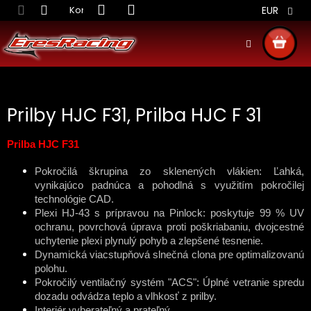
Prejsť
Kontakt
Obchodné podmienky
Doprava S
EUR
na
obsah
NÁKU
KOŠÍ
Prilby HJC F31, Prilba HJC F 31
Prilba HJC F31
Pokročilá škrupina zo sklenených vlákien: Ľahká,
vynikajúco padnúca a pohodlná s využitím pokročilej
technológie CAD.
Plexi HJ-43 s prípravou na Pinlock: poskytuje 99 % UV
ochranu, povrchová úprava proti poškriabaniu, dvojcestné
uchytenie plexi plynulý pohyb a zlepšené tesnenie.
Dynamická viacstupňová slnečná clona pre optimalizovanú
polohu.
Pokročilý ventilačný systém "ACS": Úplné vetranie spredu
dozadu odvádza teplo a vlhkosť z prilby.
Interiér vyberateľný a prateľný