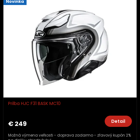
Novinka
Prilba HJC F31 BASK MC10
Detail
€ 249
Možná výmena veľkosti - doprava zadarmo - zľavový kupón 2%