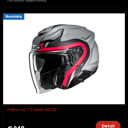
na ďalšiu objednávku!
Novinka
Prilba HJC F31 BASK MC1SF
Detail