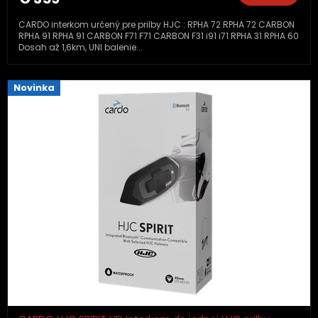
CARDO interkom určený pre prilby HJC : RPHA 72 RPHA 72 CARBON
RPHA 91 RPHA 91 CARBON F71 F71 CARBON F31 i91 i71 RPHA 31 RPHA 60
Dosah až 1,6km, UNI balenie...
Novinka