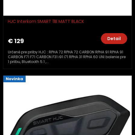
HJC Interkom SMART 11B MATT BLACK
Detail
€ 129
Určené pre prilby HJC : RPHA 72 RPHA 72 CARBON RPHA 91 RPHA 91
CARBON F71 F71 CARBON F31 i91 i71 RPHA 31 RPHA 60 UNI balenie pre
1 prilbu, Bluetooth 5.1 ,...
Novinka