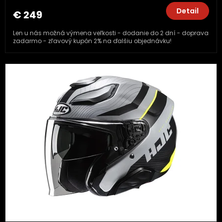
Detail
€ 249
Len u nás možná výmena veľkosti - dodanie do 2 dní - doprava
zadarmo - zľavový kupón 2% na ďalšiu objednávku!