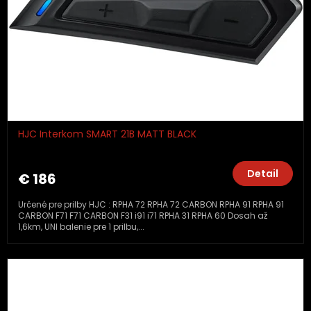
HJC Interkom SMART 21B MATT BLACK
Detail
€ 186
Určené pre prilby HJC : RPHA 72 RPHA 72 CARBON RPHA 91 RPHA 91
CARBON F71 F71 CARBON F31 i91 i71 RPHA 31 RPHA 60 Dosah až
1,6km, UNI balenie pre 1 prilbu,...