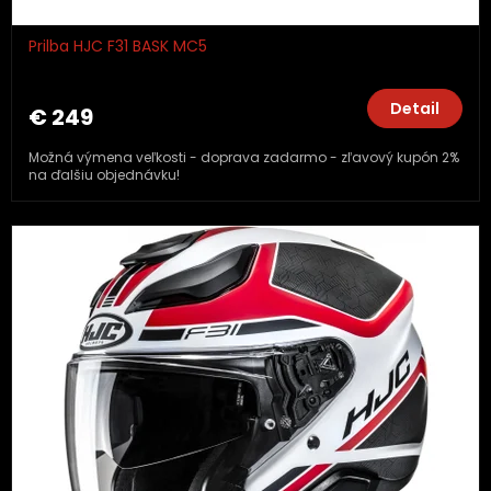
Prilba HJC F31 BASK MC5
Detail
€ 249
Možná výmena veľkosti - doprava zadarmo - zľavový kupón 2%
na ďalšiu objednávku!