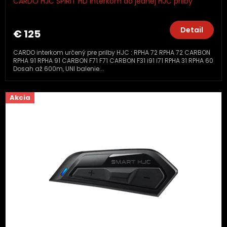
CARDO HJC SPIRIT HD Interkom do jednej HJC prilby
Detail
€ 125
CARDO interkom určený pre prilby HJC : RPHA 72 RPHA 72 CARBON
RPHA 91 RPHA 91 CARBON F71 F71 CARBON F31 i91 i71 RPHA 31 RPHA 60
Dosah až 600m, UNI balenie...
Akcia