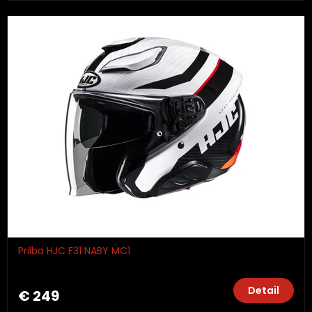
Prilba HJC F31 NABY MC1
Detail
€ 249