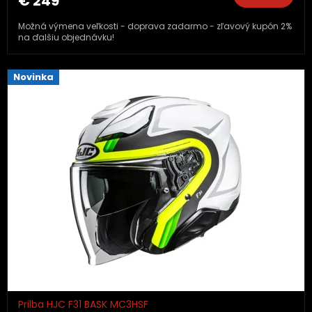
€ 249
Možná výmena veľkosti - doprava zadarmo - zľavový kupón 2%
na ďalšiu objednávku!
Novinka
Prilba HJC F31 BASK MC3HSF