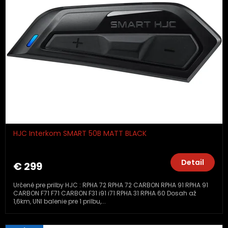
HJC Interkom SMART 50B MATT BLACK
Detail
€ 299
Určené pre prilby HJC : RPHA 72 RPHA 72 CARBON RPHA 91 RPHA 91
CARBON F71 F71 CARBON F31 i91 i71 RPHA 31 RPHA 60 Dosah až
1,6km, UNI balenie pre 1 prilbu,...