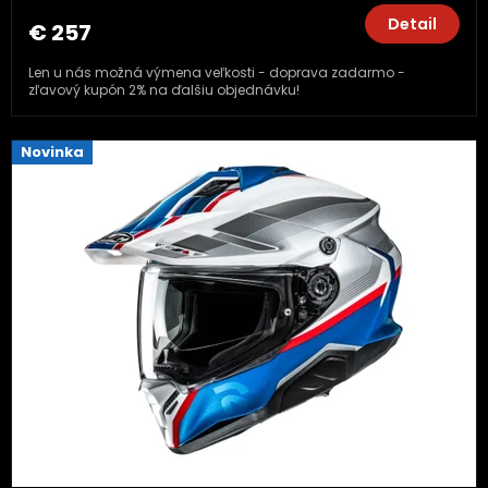
Detail
€ 257
Len u nás možná výmena veľkosti - doprava zadarmo -
zľavový kupón 2% na ďalšiu objednávku!
Novinka