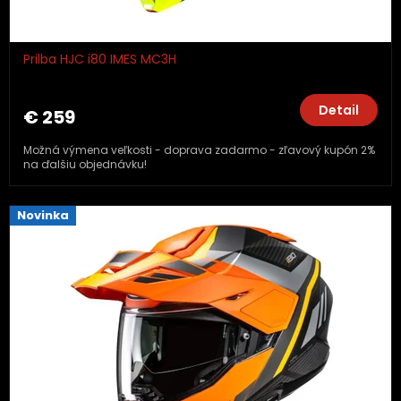
Prilba HJC i80 IMES MC3H
Detail
€ 259
Možná výmena veľkosti - doprava zadarmo - zľavový kupón 2%
na ďalšiu objednávku!
Novinka