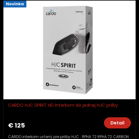
Novinka
CARDO HJC SPIRIT HD Interkom do jednej HJC prilby
Detail
€ 125
CARDO interkom určený pre prilby HJC : RPHA 72 RPHA 72 CARBON