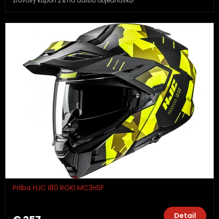
zľavový kupón 2% na ďalšiu objednávku!
Prilba HJC i80 ROKI MC3HSF
Detail