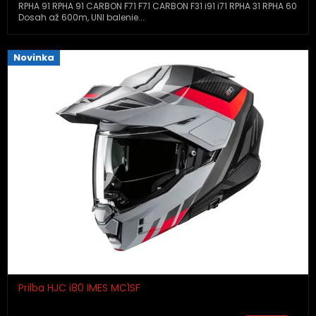
RPHA 91 RPHA 91 CARBON F71 F71 CARBON F31 i91 i71 RPHA 31 RPHA 60
Dosah až 600m, UNI balenie...
Novinka
Prilba HJC i80 IMES MC1SF