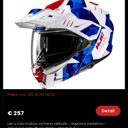
Prilba HJC i80 ROKI MC21
Detail
€ 257
Len u nás možná výmena veľkosti - doprava zadarmo -