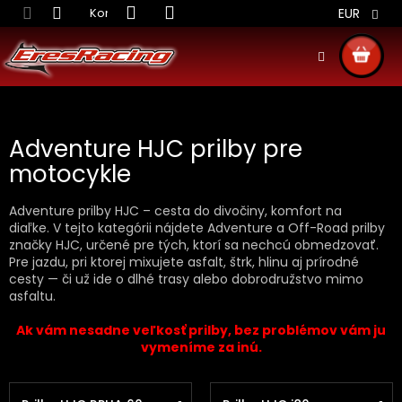
Prejsť
Kontakt
Obchodné podmienky
Doprava S
EUR
na
obsah
NÁKU
KOŠÍ
Adventure HJC prilby pre
motocykle
Adventure prilby HJC – cesta do divočiny, komfort na
diaľke. V tejto kategórii nájdete Adventure a Off-Road prilby
značky HJC, určené pre tých, ktorí sa nechcú obmedzovať.
Pre jazdu, pri ktorej mixujete asfalt, štrk, hlinu aj prírodné
cesty — či už ide o dlhé trasy alebo dobrodružstvo mimo
asfaltu.
Ak vám nesadne veľkosť prilby, bez problémov vám ju
vymeníme za inú.