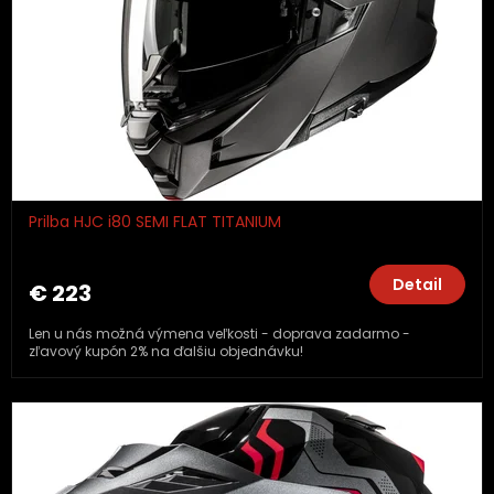
Prilba HJC i80 SEMI FLAT TITANIUM
Detail
€ 223
Len u nás možná výmena veľkosti - doprava zadarmo -
zľavový kupón 2% na ďalšiu objednávku!