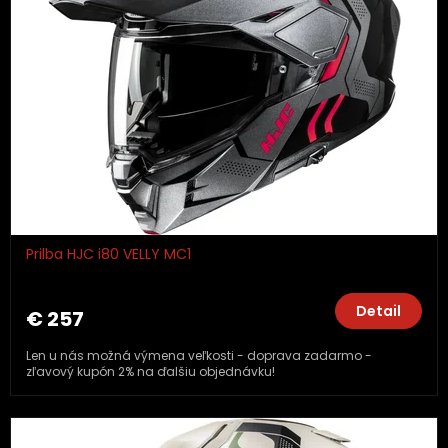
Prilba HJC i80 VELLY MC1
Detail
€ 257
Len u nás možná výmena veľkosti - doprava zadarmo -
zľavový kupón 2% na ďalšiu objednávku!