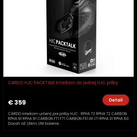
CARDO HJC PACKTALK Interkom do jednej HJC prilby
Detail
€ 359
CARDO interkom určený pre prilby HJC : RPHA 72 RPHA 72 CARBON
RPHA 91 RPHA 91 CARBON F71 F71 CARBON F31 i91 i71 RPHA 31 RPHA 60
Dosah až 1,6km, UNI balenie...