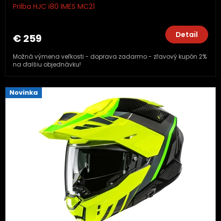
Prilba HJC i80 IMES MC21
Detail
€ 259
Možná výmena veľkosti - doprava zadarmo - zľavový kupón 2%
na ďalšiu objednávku!
Novinka