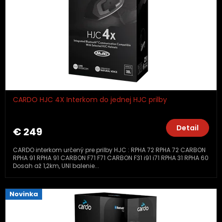
o
d
u
k
t
o
v
CARDO HJC 4X Interkom do jednej HJC prilby
Detail
€ 249
CARDO interkom určený pre prilby HJC : RPHA 72 RPHA 72 CARBON
RPHA 91 RPHA 91 CARBON F71 F71 CARBON F31 i91 i71 RPHA 31 RPHA 60
Dosah až 1,2km, UNI balenie...
Novinka