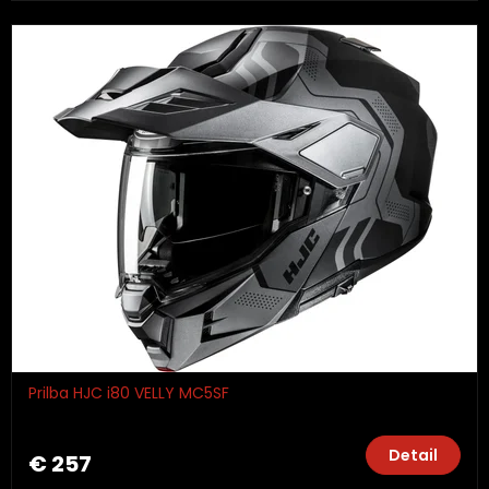
Prilba HJC i80 VELLY MC5SF
Detail
€ 257