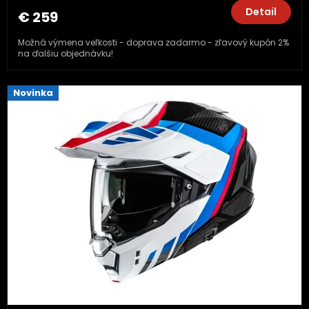
Detail
€ 259
Možná výmena veľkosti - doprava zadarmo - zľavový kupón 2%
na ďalšiu objednávku!
Novinka