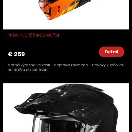
Prilba HJC i80 IMES MC7SF
Detail
€ 259
Možná výmena veľkosti - doprava zadarmo - zľavový kupón 2%
na ďalšiu objednávku!