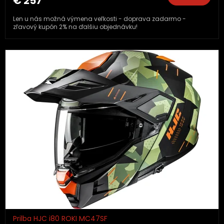
€ 257
Len u nás možná výmena veľkosti - doprava zadarmo -
zľavový kupón 2% na ďalšiu objednávku!
Prilba HJC i80 ROKI MC47SF