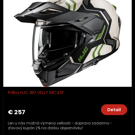
Prilba HJC i80 VELLY MC4SF
Detail
€ 257
Len u nás možná výmena veľkosti - doprava zadarmo -
zľavový kupón 2% na ďalšiu objednávku!