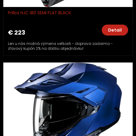
Prilba HJC i80 SEMI FLAT BLACK
Detail
€ 223
Len u nás možná výmena veľkosti - doprava zadarmo -
zľavový kupón 2% na ďalšiu objednávku!