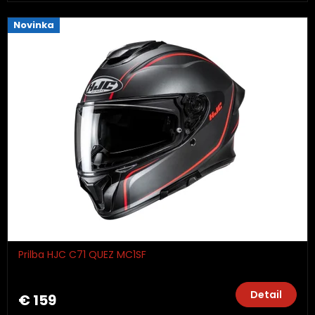
Novinka
Prilba HJC C71 QUEZ MC1SF
Detail
€ 159