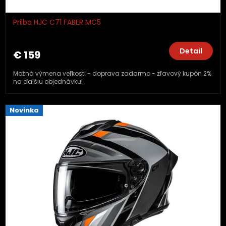
Prilba HJC C71 FABER MC5
Detail
€ 159
Možná výmena veľkosti - doprava zadarmo - zľavový kupón 2%
na ďalšiu objednávku!
Novinka