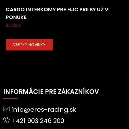
CARDO INTERKOMY PRE HJC PRILBY UŽ V
PONUKE
9.4.2026
VŠETKY NOVINKY
Z
Á
INFORMÁCIE PRE ZÁKAZNÍKOV
P
Ä
info@eres-racing.sk
T
I
+421 903 246 200
E