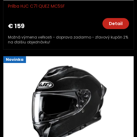
Prilba HJC C71 QUEZ MC5SF
Detail
€ 159
Možná výmena veľkosti - doprava zadarmo - zľavový kupón 2%
na ďalšiu objednávku!
Novinka