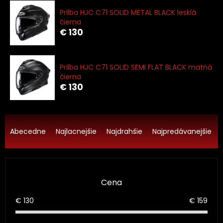
Prilba HJC C71 SOLID METAL BLACK lesklá
čierna
€ 130
Prilba HJC C71 SOLID SEMI FLAT BLACK matná
čierna
€ 130
R
a
Abecedne
Najlacnejšie
Najdrahšie
Najpredávanejšie
d
e
n
i
Cena
e
p
€
130
€
159
r
o