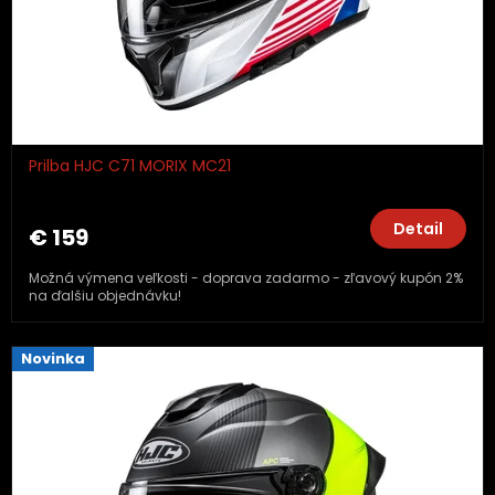
Prilba HJC C71 MORIX MC21
Detail
€ 159
Možná výmena veľkosti - doprava zadarmo - zľavový kupón 2%
na ďalšiu objednávku!
Novinka