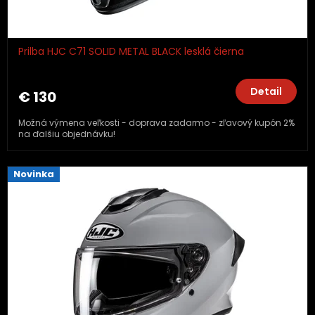
Prilba HJC C71 SOLID METAL BLACK lesklá čierna
Detail
€ 130
Možná výmena veľkosti - doprava zadarmo - zľavový kupón 2%
na ďalšiu objednávku!
Novinka