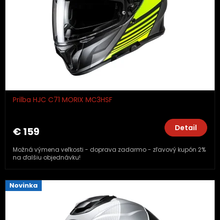
Prilba HJC C71 MORIX MC3HSF
Detail
€ 159
Možná výmena veľkosti - doprava zadarmo - zľavový kupón 2%
na ďalšiu objednávku!
Novinka