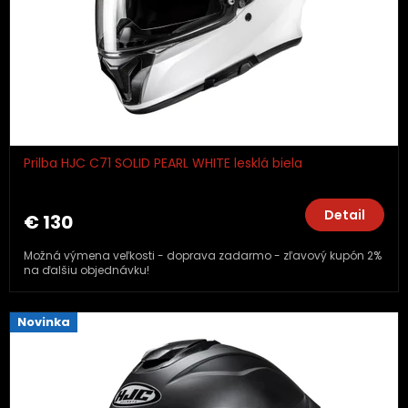
Prilba HJC C71 SOLID PEARL WHITE lesklá biela
Detail
€ 130
Možná výmena veľkosti - doprava zadarmo - zľavový kupón 2%
na ďalšiu objednávku!
Novinka