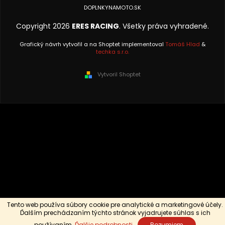
DOPLNKYNAMOTO.SK
Copyright 2026
ERES RACING
. Všetky práva vyhradené.
Grafický návrh vytvořil a na Shoptet implementoval
Tomáš Hlad
&
techka s.r.o.
Vytvoril Shoptet
Tento web používa súbory cookie pre analytické a marketingové účely.
Ďalším prechádzaním týchto stránok vyjadrujete súhlas s ich
používaním.
Ďalšie podrobnosti
Rozumiem