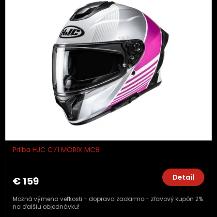
Prilba HJC C71 MORIX MC8
Detail
€ 159
Možná výmena veľkosti - doprava zadarmo - zľavový kupón 2%
na ďalšiu objednávku!