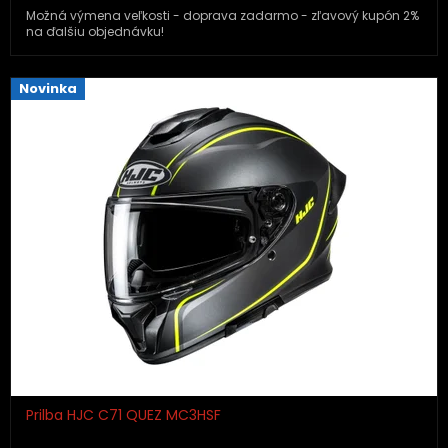
Možná výmena veľkosti - doprava zadarmo - zľavový kupón 2%
na ďalšiu objednávku!
Novinka
Prilba HJC C71 QUEZ MC3HSF