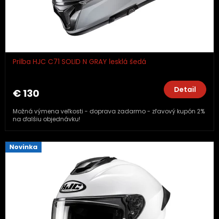
Prilba HJC C71 SOLID N GRAY lesklá šedá
Detail
€ 130
Možná výmena veľkosti - doprava zadarmo - zľavový kupón 2%
na ďalšiu objednávku!
Novinka