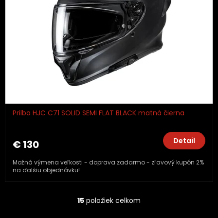
Prilba HJC C71 SOLID SEMI FLAT BLACK matná čierna
Detail
€ 130
Možná výmena veľkosti - doprava zadarmo - zľavový kupón 2%
na ďalšiu objednávku!
15
položiek celkom
O
v