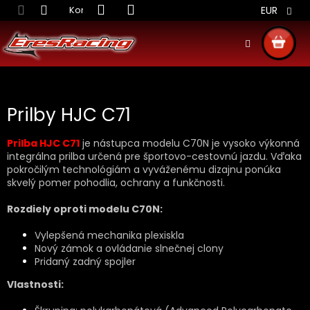
Prejsť
Kontakt
Obchodné podmienky
Doprava S
EUR
na
obsah
NÁKU
KOŠÍ
Prilby HJC C71
Prilba HJC C71
je nástupca modelu C70N je vysoko výkonná
integrálna prilba určená pre športovo-cestovnú jazdu. Vďaka
pokročilým technológiám a vyváženému dizajnu ponúka
skvelý pomer pohodlia, ochrany a funkčnosti.
Rozdiely oproti modelu C70N:
Vylepšená mechanika plexiskla
Nový zámok a ovládanie slnečnej clony
Pridaný zadný spojler
Vlastnosti: