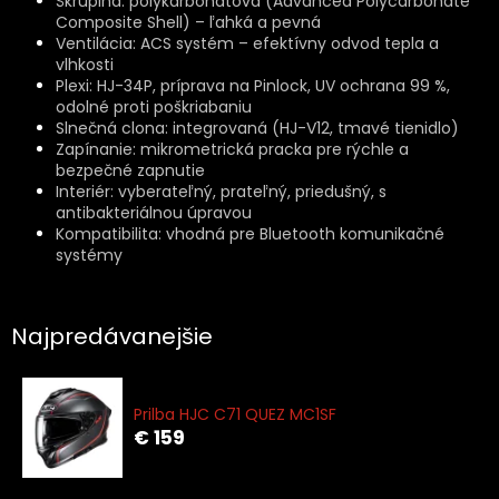
Škrupina: polykarbonátová (Advanced Polycarbonate
Composite Shell) – ľahká a pevná
Ventilácia: ACS systém – efektívny odvod tepla a
vlhkosti
Plexi: HJ-34P, príprava na Pinlock, UV ochrana 99 %,
odolné proti poškriabaniu
Slnečná clona: integrovaná (HJ-V12, tmavé tienidlo)
Zapínanie: mikrometrická pracka pre rýchle a
bezpečné zapnutie
Interiér: vyberateľný, prateľný, priedušný, s
antibakteriálnou úpravou
Kompatibilita: vhodná pre Bluetooth komunikačné
systémy
Najpredávanejšie
Prilba HJC C71 QUEZ MC1SF
€ 159