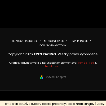
BRZDOVEHADICE.SK
MOTOPRILBY.SK
HYPERPRO.SK
DOPLNKYNAMOTO.SK
Copyright 2026
ERES RACING
. Všetky práva vyhradené.
Grafický návrh vytvořil a na Shoptet implementoval
Tomáš Hlad
&
techka s.r.o.
Vytvoril Shoptet
Tento web používa súbory cookie pre analytické a marketingové účely.