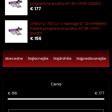
progresívne pružiny KIT SP-CF08-SSA002
€ 177
CFMOTO 700 CL-X Heritage 21-23 HYPERPRO
Predné progresívne pružiny KIT SP-CF07-
SSA001
€ 156
R
a
Abecedne
Najlacnejšie
Najdrahšie
Najpredávanejšie
d
e
n
i
Cena
e
p
€
156
€
177
r
o
d