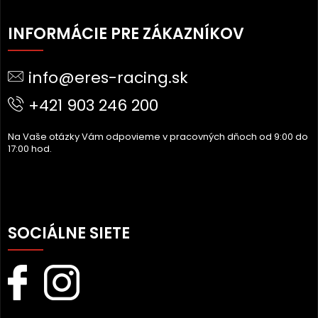
Z
Á
INFORMÁCIE PRE ZÁKAZNÍKOV
P
Ä
info@eres-racing.sk
T
I
+421 903 246 200
E
Na Vaše otázky Vám odpovieme v pracovných dňoch od 9:00 do
17:00 hod.
SOCIÁLNE SIETE