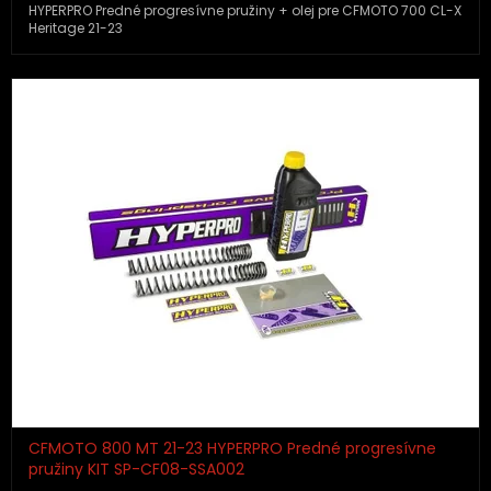
HYPERPRO Predné progresívne pružiny + olej pre CFMOTO 700 CL-X
Heritage 21-23
CFMOTO 800 MT 21-23 HYPERPRO Predné progresívne
pružiny KIT SP-CF08-SSA002