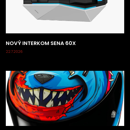
p
i
s
u
NOVÝ INTERKOM SENA 60X
22.7.2026