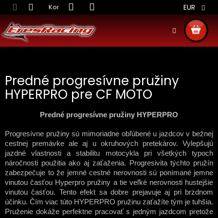
Prejsť
Kontakt
Obchodné podmienky
Doprava S
EUR
na
obsah
NÁKU
KOŠÍ
Predné progresívne pružiny
HYPERPRO pre CF MOTO
Predné progresívne pružiny HYPERPRO
Progresívne pružiny sú mimoriadne obľúbené u jazdcov v bežnej
cestnej premávke ale aj u okruhových pretekárov. Vylepšujú
jazdné vlastnosti a stabilitu motocykla pri všetkých typoch
náročnosti použitia ako aj zaťaženia. Progresivita týchto pružín
zabezpečuje to že jemné cestné nerovnosti sú ponímané jemne
vinutou časťou Hyperpro pružiny a tie veľké nerovnosti hustejšie
vinutou časťou. Tento efekt sa dobre prejavuje aj pri brzdnom
účinku. Čím viac túto HYPERPRO pružinu zaťažíte tým je tuhšia.
Pruženie dokáže perfektne pracovať s jedným jazdcom pretože