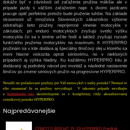
dokáže byť v závislosti od zaťaženia pružina mäkšia ale v
prípade jazdy s väčším zaťažením napr. s dvomi jazdcami
pracuje opäť perfektne pretože bude pruženie tuhšie. Na základe
skúsenosti už množstva Slovenských zákazníkov výborne
odstraňujú tieto pružiny nepríjemné vlnenie motocykla v
zákrutách, pri enduro motocykloch zvyšujú svetlú výšku
motocykla čo sa v teréne určite hodí a taktiež zvyšujú rozsah
funkčného pruženia motocyklov na maximum. K HYPERPRO
pružinám sa v kite dodáva aj špeciálny tlmičový olej u ktorého sa
mení hlavne viskozita oproti sériovému, no v niektorých
prípadoch aj výška hladiny. Ku každému HYPERPRO kitu je
dodávaný aj podrobný návod pre montáž a následné nastavenie
tlmičov po zmene sériových pružín na progresívne HYPERPRO.
Nenašli ste požadované pružiny pre Váš motocykel v našej ponuke? Nemusí to
ešte znamenať že sa pružiny nevyrábajú . V takomto prípade neváhajte
a
kontaktujte nás
skontrolujeme to v kompletnej vždy aktualizovanej
cenníkovej ponuke HYPERPRO.
Najpredávanejšie
CFMOTO 800 MT 21-23 HYPERPRO Predné