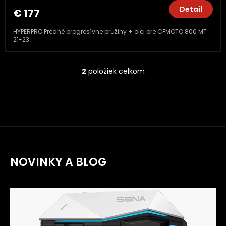
Detail
€ 177
HYPERPRO Predné progresívne pružiny + olej pre CFMOTO 800 MT
21-23
2
položiek celkom
O
v
l
á
d
a
c
i
e
NOVINKY A BLOG
p
r
v
k
y
v
ý