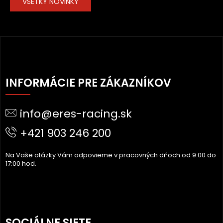
VŠETKY NOVINKY
Z
Á
INFORMÁCIE PRE ZÁKAZNÍKOV
P
Ä
info@eres-racing.sk
T
I
+421 903 246 200
E
Na Vaše otázky Vám odpovieme v pracovných dňoch od 9:00 do
17:00 hod.
SOCIÁLNE SIETE