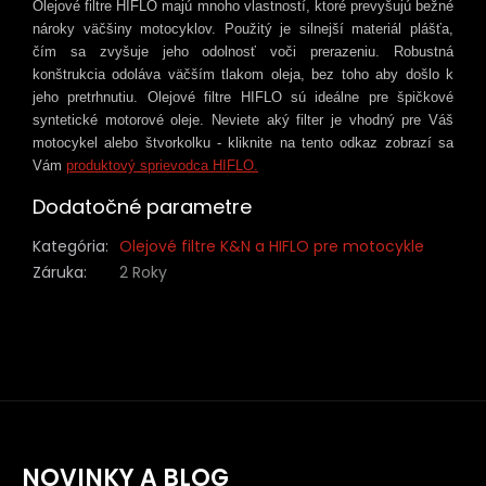
Olejové filtre HIFLO majú mnoho vlastností, ktoré prevyšujú bežné
nároky väčšiny motocyklov. Použitý je silnejší materiál plášťa,
čím sa zvyšuje jeho odolnosť voči prerazeniu. Robustná
konštrukcia odoláva väčším tlakom oleja, bez toho aby došlo k
jeho pretrhnutiu. Olejové filtre HIFLO sú ideálne pre špičkové
syntetické motorové oleje. Neviete aký filter je vhodný pre Váš
motocykel alebo štvorkolku - kliknite na tento odkaz zobrazí sa
Vám
produktový sprievodca HIFLO.
Dodatočné parametre
Kategória
:
Olejové filtre K&N a HIFLO pre motocykle
Záruka
:
2 Roky
NOVINKY A BLOG