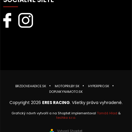
BRZDOVEHADICE.SK
MOTOPRILBY.SK
HYPERPRO.SK
DOPLNKYNAMOTO.SK
Copyright 2026
ERES RACING
. Všetky práva vyhradené.
Grafický návrh vytvořil a na Shoptet implementoval
Tomáš Hlad
&
techka s.r.o.
Vytvoril Shoptet