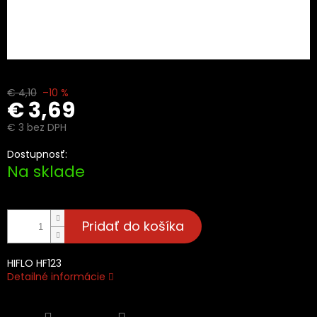
€ 4,10
–10 %
€ 3,69
€ 3 bez DPH
Jednotková
Dostupnosť:
cena:
Na sklade
Pridať do košíka
HIFLO HF123
Detailné informácie