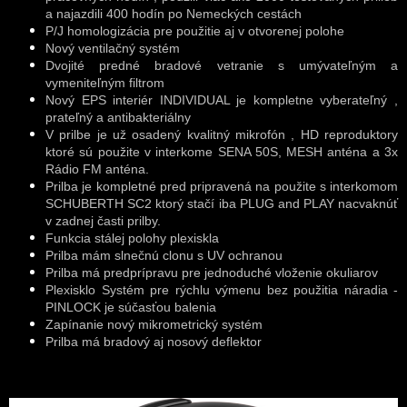
a najazdili 400 hodín po Nemeckých cestách
P/J homologizácia pre použitie aj v otvorenej polohe
Nový ventilačný systém
Dvojité predné bradové vetranie s umývateľným a
vymeniteľným filtrom
Nový EPS interiér INDIVIDUAL je kompletne vyberateľný ,
prateľný a antibakteriálny
V prilbe je už osadený kvalitný mikrofón , HD reproduktory
ktoré sú použite v interkome SENA 50S, MESH anténa a 3x
Rádio FM anténa.
Prilba je kompletné pred pripravená na použite s interkomom
SCHUBERTH SC2 ktorý stačí iba PLUG and PLAY nacvaknúť
v zadnej časti prilby.
Funkcia stálej polohy plexiskla
Prilba mám slnečnú clonu s UV ochranou
Prilba má predprípravu pre jednoduché vloženie okuliarov
Plexisklo Systém pre rýchlu výmenu bez použitia náradia -
PINLOCK je súčasťou balenia
Zapínanie nový mikrometrický systém
Prilba má bradový aj nosový deflektor