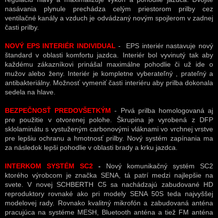
nasávania plynule prechádza celým priestorom prilby cez
ventilačné kanály a vzduch je odvádzaný novým spojlerom v zadnej
časti prilby.
NOVÝ EPS INTERIÉR INDIVIDUAL
- EPS interiér nastavuje nový
štandard v oblasti komfortu jazdca. Interiér bol vyvinutý tak aby
každému zákazníkovi prinášal maximálne pohodlie či už ide o
mužov alebo ženy. Interiér je kompletne vyberateľný , prateľný a
antibakteriálny. Možnosť vymeniť časti interiéru aby prilba dokonala
sedela na hlave.
BEZPEČNOSŤ PREDOVŠETKÝM
- Prvá prilba homologovaná aj
pre použitie v otvorenej polohe. Škrupina je vyrobená z DFP
sklolaminátu s vystuženým carbonovými vláknami vo vrchnej vrstve
pre lepšiu ochranu a hmotnosť prilby. Nový systém zapínania ma
za následok lepši pohodlie v oblasti brady a krku jazdca.
INTERKOM SYSTÉM SC2
-
Nový komunikačný systém SC2
ktorého výrobcom je značka SENA, tá patrí medzi najlepšie na
svete. V novej SCHBERTH C5 sa nachádzajú zabudované HD
reproduktory rovnaké ako pri modely SENA 50S teda najvyššej
modelovej rady. Rovnako kvalitný mikrofón a zabudovaná anténa
pracujúca na systéme MESH, Bluetooth anténa a tiež FM anténa