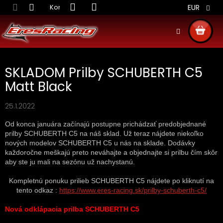
Prejsť
Kontakt
Obchodné podmienky
Doprava S
EUR
na
obsah
NÁKU
KOŠÍ
SKLADOM Prilby SCHUBERTH C5
Matt Black
25.1.2022
Od konca januára začínajú postupne prichádzať predobjednané
prilby SCHUBERTH C5 na náš sklad. Už teraz nájdete niekoľko
nových modelov SCHUBERTH C5 u nás na sklade. Dodávky
každoročne meškajú preto neváhajte a objednajte si prilbu čím skôr
aby ste ju mali na sezónu už nachystanú.
Kompletnú ponuku prilieb SCHUBERTH C5 nájdete po kliknutí na
tento odkaz :
https://www.eres-racing.sk/prilby-schuberth-c5/
Nová odklápacia prilba SCHUBERTH C5