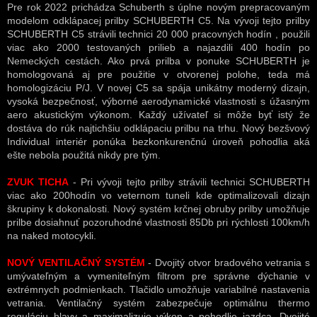
Pre rok 2022 prichádza Schuberth s úplne novým prepracovaným
modelom odklápacej prilby SCHUBERTH C5. Na vývoji tejto prilby
SCHUBERTH C5 strávili technici 20 000 pracovných hodín , použili
viac ako 2000 testovaných prilieb a najazdili 400 hodín po
Nemeckých cestách. Ako prvá prilba v ponuke SCHUBERTH je
homologovaná aj pre použitie v otvorenej polohe, teda má
homologizáciu P/J. V novej C5 sa spája unikátny moderný dizajn,
vysoká bezpečnosť, výborné aerodynamické vlastnosti s úžasným
aero akustickým výkonom. Každý užívateľ si môže byť istý že
dostáva do rúk najtichšiu odklápaciu prilbu na trhu. Nový bezšvový
Individual interiér ponúka bezkonkurenčnú úroveň pohodlia aká
ešte nebola použitá nikdy pre tým.
ZVUK TICHA
- Pri vývoji tejto prilby strávili technici SCHUBERTH
viac ako 200hodín vo veternom tuneli kde optimalizovali dizajn
škrupiny k dokonalosti. Nový systém krčnej obruby prilby umožňuje
prilbe dosiahnuť pozoruhodné vlastnosti 85Db pri rýchlosti 100km/h
na naked motocykli.
NOVÝ VENTILAČNÝ SYSTÉM
- Dvojitý otvor bradového vetrania s
umývateľným a vymeniteľným filtrom pre správne dýchanie v
extrémnych podmienkach. Tlačidlo umožňuje variabilné nastavenia
vetrania. Ventilačný systém zabezpečuje optimálnu thermo
reguláciu hlavy a maximalizuje výkon a pohodlie jazdca. Dvojité