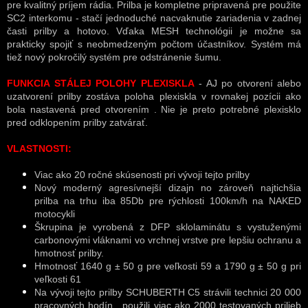
pre kvalitný príjem rádia. Prilba je kompletne pripravená pre použite
SC2 interkomu - stačí jednoduché nacvaknutie zariadenia v zadnej
časti prilby a hotovo. Vďaka MESH technológii je možne sa
prakticky spojiť s neobmedzeným počtom účastníkov. Systém má
tiež nový pokročilý systém pre odstránenie šumu.
FUNKCIA STÁLEJ POLOHY PLEXISKLA
- AJ po otvorení alebo
uzatvorení prilby zostáva poloha plexiskla v rovnakej pozícii ako
bola nastavená pred otvorením . Nie je preto potrebné plexisklo
pred odklopením prilby zatvárať.
VLASTNOSTI:
Viac ako 20 ročné skúsenosti pri vývoji tejto prilby
Nový moderný agresívnejší dizajn no zároveň najtichšia
prilba na trhu iba 85Db pre rýchlosti 100km/h na NAKED
motocykli
Škrupina je vyrobená z DFP sklolaminátu s vystuženými
carbonovými vláknami vo vrchnej vrstve pre lepšiu ochranu a
hmotnosť prilby.
Hmotnosť 1640 g ± 50 g pre veľkosti 59 a 1790 g ± 50 g pri
veľkosti 61
Na vývoji tejto prilby SCHUBERTH C5 strávili technici 20 000
pracovných hodín , použili viac ako 2000 testovaných prilieb