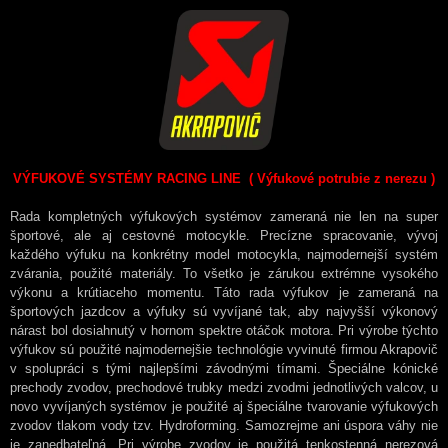
VÝFUKOVÉ SYSTÉMY RACING LINE ( Výfukové potrubie z nerezu )
Rada kompletných výfukových systémov zameraná nie len na super
športové, ale aj cestovné motocykle. Precízne spracovanie, vývoj
každého výfuku na konkrétny model motocykla, najmodernejší systém
zvárania, použité materiály. To všetko je zárukou extrémne vysokého
výkonu a krútiaceho momentu. Táto rada výfukov je zameraná na
športových jazdcov a výfuky sú vyvíjané tak, aby najvyšší výkonový
nárast bol dosiahnutý v hornom spektre otáčok motora. Pri výrobe týchto
výfukov sú použité najmodernejšie technológie vyvinuté firmou Akrapovič
v spolupráci s tými najlepšími závodnými tímami. Špeciálne kónické
prechody zvodov, prechodové trubky medzi zvodmi jednotlivých valcov, u
novo vyvíjaných systémov je použité aj špeciálne tvarovanie výfukových
zvodov tlakom vody tzv. Hydroforming. Samozrejme ani úspora váhy nie
je zanedbateľná. Pri výrobe zvodov je použitá tenkostenná nerezová