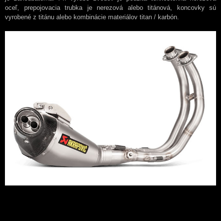
oceľ, prepojovacia trubka je nerezová alebo titánová, koncovky sú
vyrobené z titánu alebo kombinácie materiálov titan / karbón.