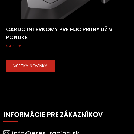
CARDO INTERKOMY PRE HJC PRILBY UŽ V
PONUKE
9.4.2026
VŠETKY NOVINKY
Z
Á
INFORMÁCIE PRE ZÁKAZNÍKOV
P
Ä
info@eres-racing.sk
T