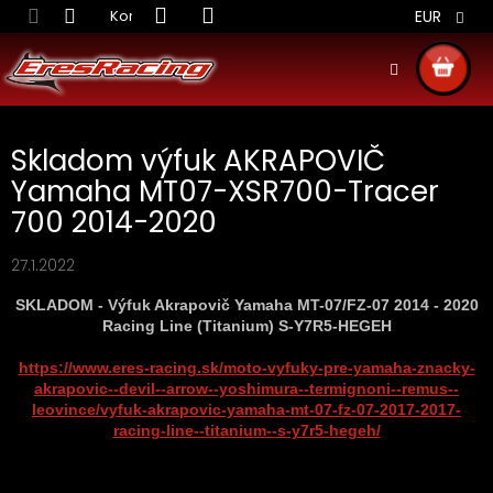
Prejsť
Kontakt
Obchodné podmienky
Doprava S
EUR
na
obsah
NÁKU
KOŠÍ
Skladom výfuk AKRAPOVIČ
Yamaha MT07-XSR700-Tracer
700 2014-2020
27.1.2022
SKLADOM - Výfuk Akrapovič Yamaha MT-07/FZ-07 2014 - 2020
Racing Line (Titanium) S-Y7R5-HEGEH
https://www.eres-racing.sk/moto-vyfuky-pre-yamaha-znacky-
akrapovic--devil--arrow--yoshimura--termignoni--remus--
leovince/vyfuk-akrapovic-yamaha-mt-07-fz-07-2017-2017-
racing-line--titanium--s-y7r5-hegeh/