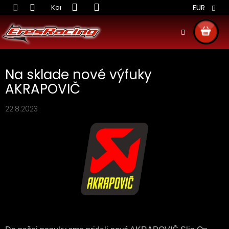
Prejsť
Kontakt
Obchodné podmienky
Doprava S
EUR
na
obsah
NÁKU
KOŠÍ
Na sklade nové výfuky
AKRAPOVIČ
22.8.2023