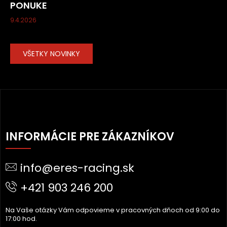
PONUKE
9.4.2026
VŠETKY NOVINKY
Z
Á
INFORMÁCIE PRE ZÁKAZNÍKOV
P
Ä
info@eres-racing.sk
T
I
+421 903 246 200
E
Na Vaše otázky Vám odpovieme v pracovných dňoch od 9:00 do
17:00 hod.