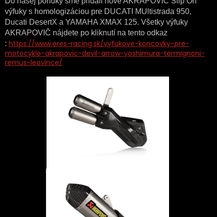
Do našej ponuky sme pridali nové AKRAPOVIČ Slip On
výfuky s homologizáciou pre DUCATI MUltistrada 950,
Ducati DesertX a YAMAHA XMAX 125. Všetky výfuky
AKRAPOVIČ nájdete po kliknutí na tento odkaz
https://www.eres-racing.sk/vyfukove-koncovky-pre-
:
motocykle-akrapovic-devil-arrow-yoshimura-termignoni-
remus-leovince/