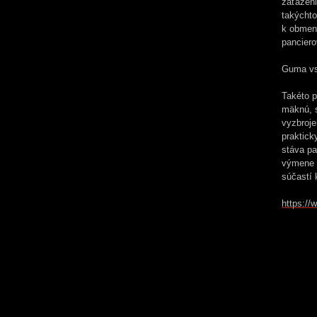
zaťaženi
takýchto
k obmene
panciero
Guma vs
Takéto p
mäknú, s
vyzbroje
praktick
stáva pa
výmene h
súčastí
https://