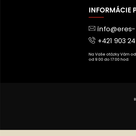
Z
Á
INFORMÁCIE 
P
Ä
info@eres-
T
I
+421 903 24
E
Na Vaše otázky Vám o
od 9:00 do 17:00 hod.
B