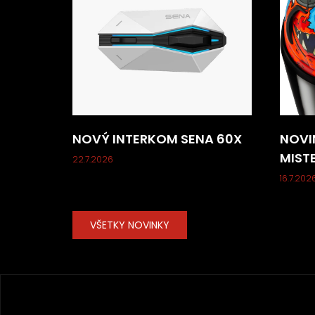
NOVÝ INTERKOM SENA 60X
NOVI
MIST
22.7.2026
16.7.202
VŠETKY NOVINKY