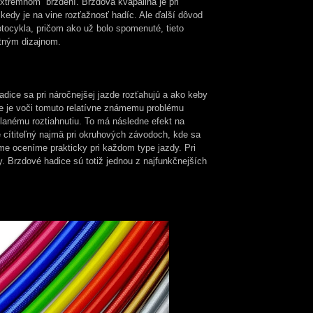
xtrémnom“ brzdení. Brzdová kvapalina je pri
kedy je na vine rozťažnosť hadíc. Ale ďalší dôvod
tocykla, pričom ako už bolo spomenuté, tieto
itným dizajnom.
adice sa pri náročnejšej jazde rozťahujú a ako keby
e je voči tomuto relatívne známemu problému
lanému roztiahnutiu. To má následne efekt na
 cítiteľný najmä pri okruhových závodoch, kde sa
e oceníme prakticky pri každom type jazdy. Pri
. Brzdové hadice sú totiž jednou z najfunkčnejších