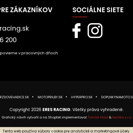
PRE ZÁKAZNÍKOV
SOCIÁLNE SIETE
racing.sk
6 200
dpovieme v pracovných dňoch
RZDOVEHADICE.SK
MOTOPRILBY.SK
HYPERPRO.SK
DOPLNKYNAMOTO.S
Copyright 2026
ERES RACING
. Všetky práva vyhradené.
Grafický návrh vytvořil a na Shoptet implementoval
Tomáš Hlad
&
techka s.r.o.
Vytvoril Shoptet
Tento web používa súbory cookie pre analytické a marketingové účely.