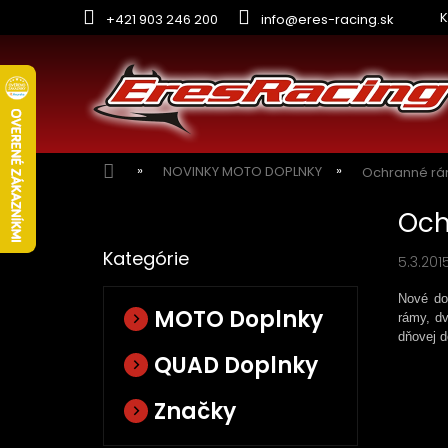
Prejsť
K
+421 903 246 200
info@eres-racing.sk
na
obsah
Domov
NOVINKY MOTO DOPLNKY
Ochranné rá
B
Och
o
Preskočiť
č
Kategórie
kategórie
5.3.201
n
ý
Nové do
p
MOTO Doplnky
rámy, dv
a
dňovej d
n
QUAD Doplnky
e
l
Značky