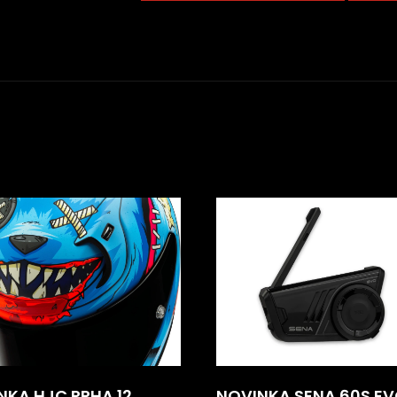
NKA HJC RPHA 12
NOVINKA SENA 60S EV