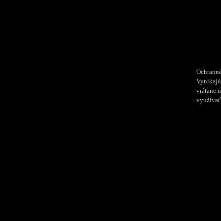
Ochrann
Vynikajú
vrátane 
využívať