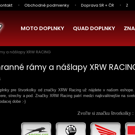
ontakt
Obchodné podmienky
Doprava SR + ČR
Zľav
MOTO DOPLNKY
QUAD DOPLNKY
ZNA
my a nášlapy XRW RACING
ranné rámy a nášlapy XRW RACIN
5
plnky pre štvorkolky od značky XRW Racing už nájdete v našom eshope. 
ere, strechy a pod. Značky XRW Racing patrí medzi najkvalitnejšie na sv
odacej dobe :-)
Zvoľte si značku štvorkolky :