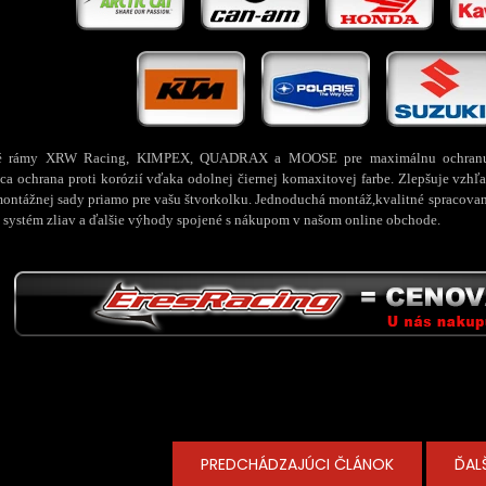
é rámy XRW Racing, KIMPEX, QUADRAX a MOOSE pre maximálnu ochranu čast
ca ochrana proti korózií vďaka odolnej čiernej komaxitovej farbe. Zlepšuje vzh
montážnej sady priamo pre vašu štvorkolku. Jednoduchá montáž,kvalitné spracovan
 systém zliav a ďalšie výhody spojené s nákupom v našom online obchode.
PREDCHÁDZAJÚCI ČLÁNOK
ĎAL