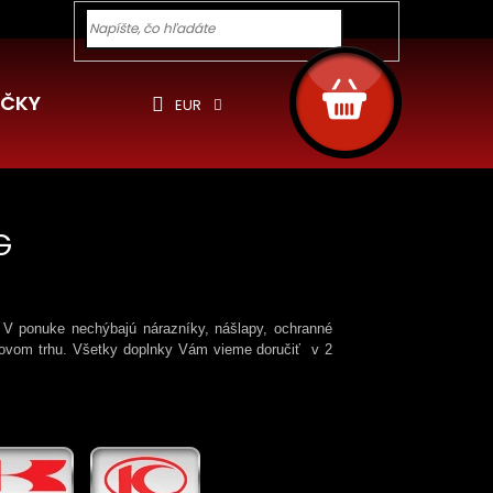
y pre Vás
Ochrana osobných údajov
Cookies
Rekla
Hľadať
NÁKUPNÝ
KOŠÍK
ČKY
EUR
G
V ponuke nechýbajú nárazníky, nášlapy, ochranné
etovom trhu. Všetky doplnky Vám vieme doručiť v 2