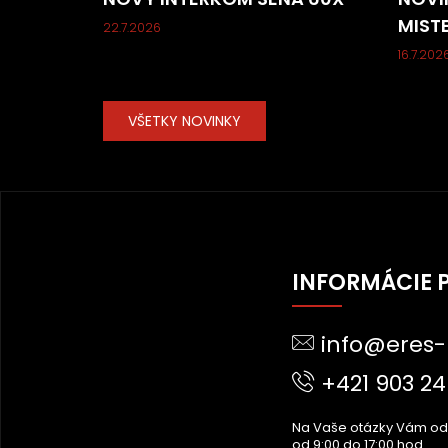
MIST
22.7.2026
16.7.202
VŠETKY NOVINKY
Z
Á
INFORMÁCIE 
P
Ä
info@eres-
T
I
+421 903 24
E
Na Vaše otázky Vám o
od 9:00 do 17:00 hod.