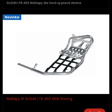
SUZUKI LTR 450 Nášlapy 2ks ľavá aj pravá strana
Novinka
Nášlapy R1 SUZUKI LTR 450 XRW Racing