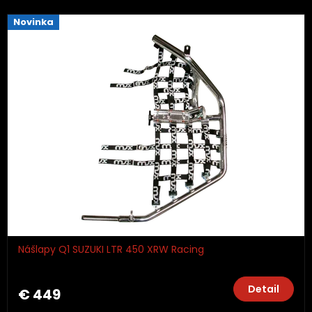
Novinka
Nášlapy Q1 SUZUKI LTR 450 XRW Racing
Detail
€ 449