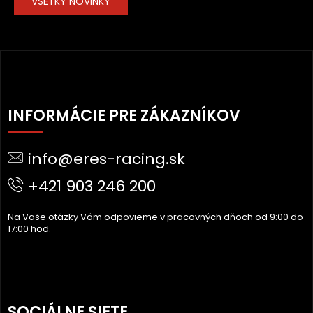
VŠETKY NOVINKY
Z
Á
INFORMÁCIE PRE ZÁKAZNÍKOV
P
Ä
info@eres-racing.sk
T
I
+421 903 246 200
E
Na Vaše otázky Vám odpovieme v pracovných dňoch od 9:00 do
17:00 hod.
SOCIÁLNE SIETE