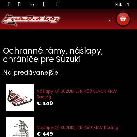
Prejsť
Kontakt
Obchodné podmienky
Doprava S
EUR
na
obsah
NÁKU
KOŠÍ
Ochranné rámy, nášlapy,
chrániče pre Suzuki
Najpredávanejšie
Nášlapy Q1 SUZUKI LTR 450 BLACK XRW
Racing
€ 449
Nášlapy Q1 SUZUKI LTR 450 XRW Racing
€ 449