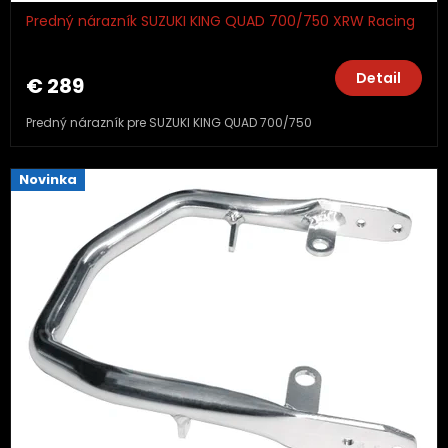
Predný nárazník SUZUKI KING QUAD 700/750 XRW Racing
Detail
€ 289
Predný nárazník pre SUZUKI KING QUAD 700/750
Novinka