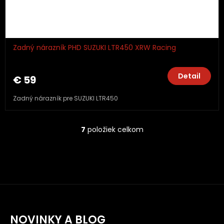
Zadný nárazník PHD SUZUKI LTR450 XRW Racing
Detail
€ 59
Zadný nárazník pre SUZUKI LTR450
7
položiek celkom
O
v
l
á
d
a
c
i
e
NOVINKY A BLOG
p