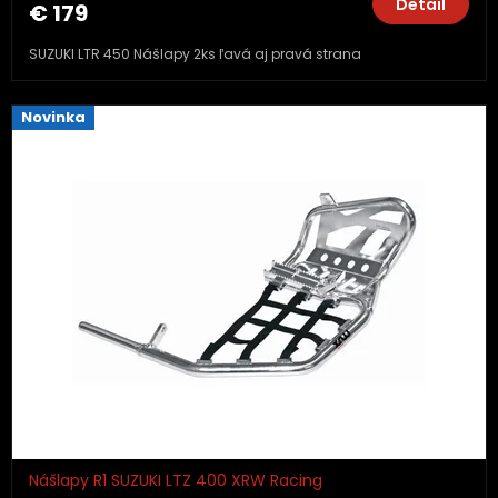
Detail
€ 179
SUZUKI LTR 450 Nášlapy 2ks ľavá aj pravá strana
Novinka
Nášlapy R1 SUZUKI LTZ 400 XRW Racing