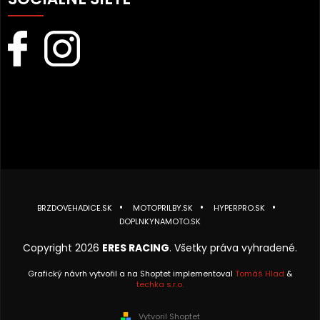
BRZDOVEHADICE.SK
MOTOPRILBY.SK
HYPERPRO.SK
DOPLNKYNAMOTO.SK
Copyright 2026
ERES RACING
. Všetky práva vyhradené.
Grafický návrh vytvořil a na Shoptet implementoval
Tomáš Hlad
&
techka s.r.o.
Vytvoril Shoptet