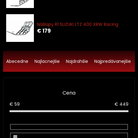
Nášlapy R1 SUZUKI LTZ 400 XRW Racing
€ 179
R
a
Abecedne
Najlacnejšie
Najdrahšie
Najpredávanejšie
d
e
n
i
Cena
e
p
€
59
€
449
r
o
d
u
k