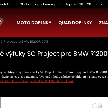
ontakt
Obchodné podmienky
Doprava SR + ČR
Zľav
MOTO DOPLNKY
QUAD DOPLNKY
ZNA
SC Project pre BMW R1200R 2015
é výfuky SC Project pre BMW R1200
5
y kvalitných výfukov značky SC Project pribudli 2 nové typy pre BMW R1200R 
- čierny nerez alebo titanium. Vybrané výfuky nájdete po kliknutí na tento odkaz 
=V%C3%BDfuk+SC+Project+BMW+R+1200+R+15+OVAL