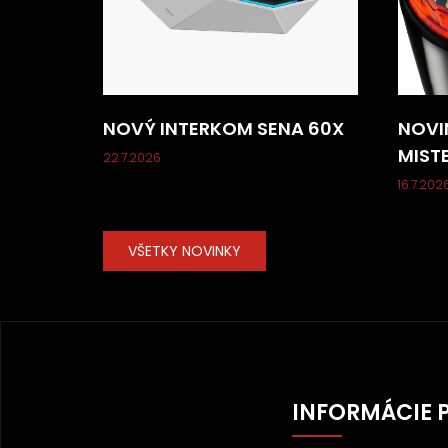
NOVÝ INTERKOM SENA 60X
NOVI
MIST
22.7.2026
16.7.202
VŠETKY NOVINKY
Z
Á
INFORMÁCIE 
P