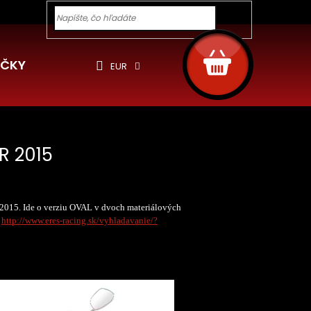
y pre Vás
Ochrana osobných údajov
Cookies
Rekla
Hľadať
NÁKUPNÝ
KOŠÍK
ČKY
EUR
R 2015
2015. Ide o verziu OVAL v dvoch materiálových
:
http://www.eres-racing.sk/vyhladavanie/?