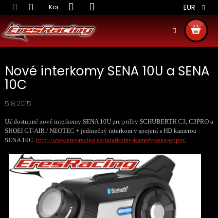
Prejsť
Kontakt
Obchodné podmienky
Doprava S
EUR
na
obsah
NÁKU
KOŠÍ
Nové interkomy SENA 10U a SENA
10C
5.8.2015
Už dostupné nové interkomy SENA 10U pre prilby SCHUBERTH C3, C3PRO a
SHOEI GT-AIR / NEOTEC + jedinečný interkom v spojení s HD kamerou
SENA 10C.
http://www.eres-racing.sk/interkomy-kamery-sena-gopro/