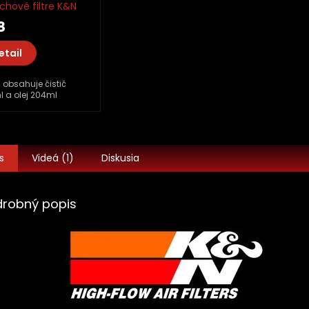
chové filtre K&N
, olej
8
etail
obsahuje čistič
 a olej 204ml
s
Videá (1)
Diskusia
drobný popis