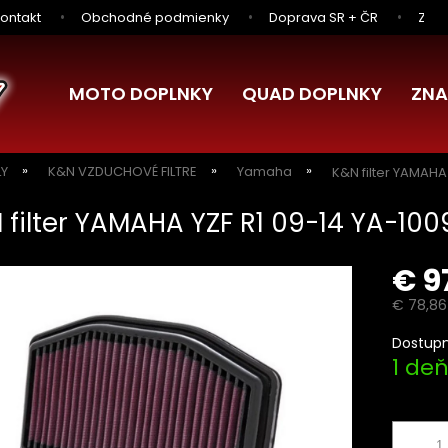
ontakt
Obchodné podmienky
Doprava SR + ČR
Zľav
MOTO DOPLNKY
QUAD DOPLNKY
ZNA
LY
K&N VZDUCHOVÉ FILTRE
Yamaha
K&N filter YAMAHA
 filter YAMAHA YZF R1 09-14 YA-100
€ 9
€ 78,86
Jednotk
Dostupn
cena:
1 de