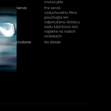
motocykla
Servis
:
Pre servis
vzduchového filtra
používajte len
odporučenú čistiacu
sadu K&N ktorú tiež
nájdete na našich
stránkach
Dodanie
:
Na sklade