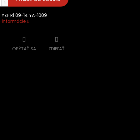
YZF R1 09-14 YA-1009
é informácie
OPÝTAŤ SA
ZDIEĽAŤ