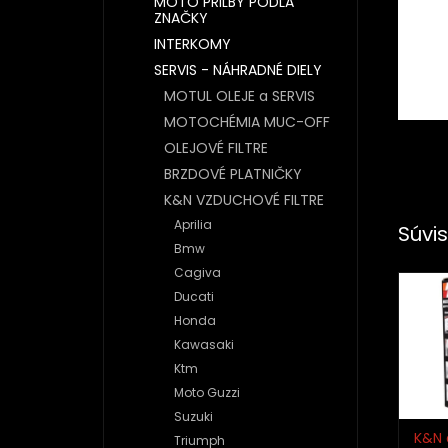
MOTO PRILBY PODĽA
ZNAČKY
INTERKOMY
SERVIS - NÁHRADNÉ DIELY
MOTUL OLEJE a SERVIS
MOTOCHÉMIA MUC-OFF
OLEJOVÉ FILTRE
BRZDOVÉ PLATNIČKY
K&N VZDUCHOVÉ FILTRE
Aprilia
Súvis
Bmw
Cagiva
Ducati
Honda
Kawasaki
Ktm
Moto Guzzi
Suzuki
K&N 
Triumph