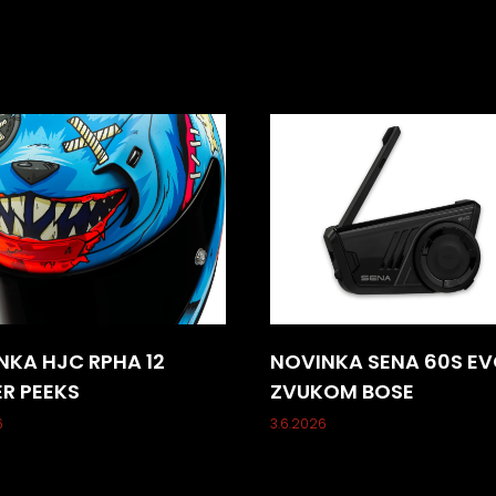
NKA HJC RPHA 12
NOVINKA SENA 60S EV
ER PEEKS
ZVUKOM BOSE
6
3.6.2026