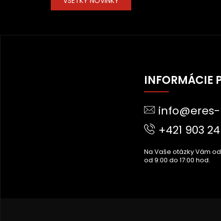
VŠETKY NOVINKY
Z
Á
INFORMÁCIE 
P
Ä
info@eres-
T
I
+421 903 24
E
Na Vaše otázky Vám o
od 9:00 do 17:00 hod.