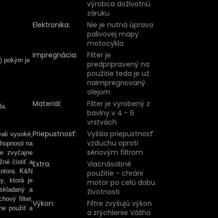
výrobca doživotnú
záruku
Elektronika
:
Nie je nutná úprava
palivovej mapy
motocykla
Impregnácia
:
Filter je
ľ) pokým je
predpripravený na
použitie teda je už
naimpregnovaný
olejom
Materiál
:
Filter je vyrobený z
la.
bavlny v 4 - 6
vrstvách
Priepustnosť
:
Vyššia priepustnosť
vali vysoké,
vzduchu oproti
chopnosti na
sériovým filtrom
re zvyčajne
žné čistiť a
Extra
:
Viacnásobné
motora. K&N
použitie - chráni
y, ktorá je
motor po celú dobu
oskladaný a
životnosti
hový filter,
Výkon
:
Filtre zvyšujú výkon
ne použiť a
a zrýchlenie Vášho