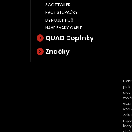
SCOTTOILER
RACE STUPAČKY
DYNOJET PC6
NAHRIEVAKY CAPIT
QUAD Doplnky
Značky
Ochr
prakt
úrov
zvyš
viac
vzdu
zako
napu
ktor
chrán