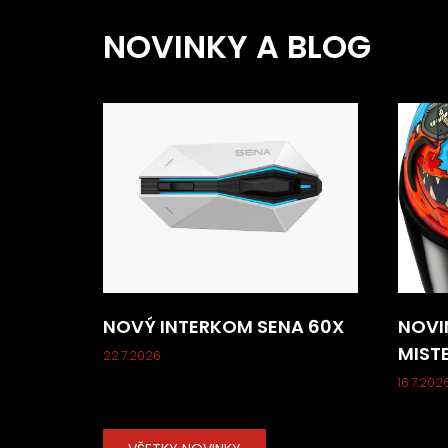
NOVINKY A BLOG
NOVÝ INTERKOM SENA 60X
NOVI
MIST
22.7.2026
16.7.202