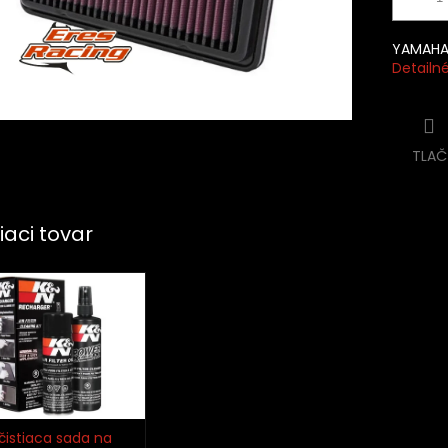
YAMAHA 
Detailn
TLAČ
iaci tovar
čistiaca sada na