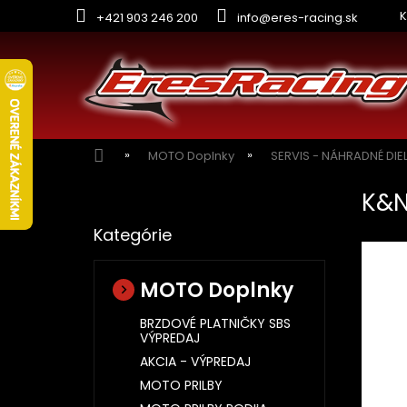
Prejsť
K
+421 903 246 200
info@eres-racing.sk
na
obsah
Domov
MOTO Doplnky
SERVIS - NÁHRADNÉ DIE
B
K&N
o
Preskočiť
č
Kategórie
kategórie
n
ý
p
MOTO Doplnky
a
n
BRZDOVÉ PLATNIČKY SBS
VÝPREDAJ
e
l
AKCIA - VÝPREDAJ
MOTO PRILBY