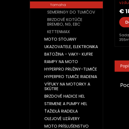
vzdu
Yamaha
čistič
€ 1
SEMERINGY DO TLMIČOV
BRZDOVÉ KOTÚČE
D
BREMBO, NG, EBC
KETTENMAX
Sada 
MOTO STOJANY
355ml
UKAZOVATELE, ELEKTRONIKA
BATOŽINA - VAKY- KUFRE
RAMPY NA MOTO
Popi
HYPERPRO PRUŽINY-TLMIČE
HYPERPRO TLMIČE RIADENIA
VÝFUKY NA MOTORKY A
Po
SKÚTRE
BRZDOVÉ HADICE HEL
STRMENE A PUMPY HEL
ŤAŽIDLÁ RIADIDLA
OLEJOVÉ UZÁVERY
MOTO PRÍSLUŠENSTVO