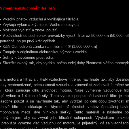
Výmenné vzduchové filtre K&N
• Vysoký prietok vzduchu a vynikajúca filtrácia
• Zvyšujú výkon a zrýchlenie Vášho motocykla.
• Možnosť vyčistiť a znovu použiť.
• V závislosti od podmienok prevádzky vydrží filter až 80,000 km (50,000 mí
potrebné, ho po prvý krát vyčistiť.
• K&N Obmedzená záruka na milión míľ ® (1,600,000 km)
• Funguje s originálnou elektronikou výrobcu vozidla.
• Šetrný k životnému prostrediu.
• Skonštruovaný tak, aby vydržal počas celej doby životnosti vášho motocyk
ana motora a filtrácia : K&N vzduchové filtre sú navrhnuté tak, aby dosaho
icky neobmedzené, priepustnosti vzduchu a zároveň si zachovali filtračné s
ni, ktorá zaručuje dlhú životnosť motora. Naše výmenné vzduchové filt
ujú výkon o 1-4 konské sily. Tieto vysoko priepustné bavlnené filtre je mo
násobne použiť a sú navrhnuté tak, aby vydržali po celú dobu životnosti 
chové filtre sa skladajú zo štyroch až šiestich vrstiev špeciálnej bavln
mponovaná medzi dve hliníkové sieťky. Tento materiál je následne p
stený olejom, aby sa zvýšili jeho filtračné schopnosti. Výsledkom je vzduc
ý prepúšťa výrazne viac vzduchu do motora, je prijateľný, dá sa viacnásob
i motor po celú dobu životnosti vášho vozidla.